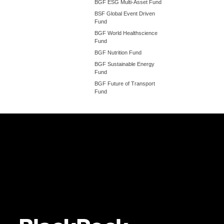
BGF ESG Multi-Asset Fund
BSF Global Event Driven
Fund
BGF World Healthscience
Fund
BGF Nutrition Fund
BGF Sustainable Energy
Fund
BGF Future of Transport
Fund