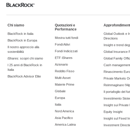
Chi siamo
Quotazioni e
Approfondiment
Performance
BlackRock in Italia
Global Outlook e 
Mostra tutti fondi
Directions
BlackRock in Europa
Fondi Attivi
Insight e trend degli
Il nostro approccio alla
Fondi Indicizzati
sostenibilità
Global Insurance 
ETF iShares
iShares: scopri chi siamo
Global Family Offi
Azionario
I 25 anni di BlackRock in
Cash managemen
Italia
Reddito Fisso
Rinascimento Eur
BlackRock Advisor Elite
Multi-Asset
Private Markets O
Materie Prime
Reimmaginare l'Al
Globale
Il portafoglio del fu
Europa
Investimento Siste
Italia
Insight sui Private
Nord America
Equity Insight
Asia Pacifico
Insight sul Fixed 
America Latina
Investment Directi