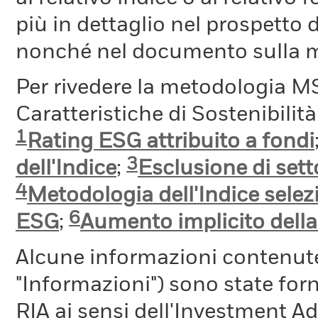
più in dettaglio nel prospetto 
nonché nel documento sulla me
Per rivedere la metodologia MS
Caratteristiche di Sostenibilit
1
Rating ESG attribuito a fondi
3
dell'Indice
;
Esclusione di setto
4
Metodologia dell'Indice selez
6
ESG
;
Aumento implicito dell
Alcune informazioni contenut
"Informazioni") sono state fo
RIA ai sensi dell'Investment A