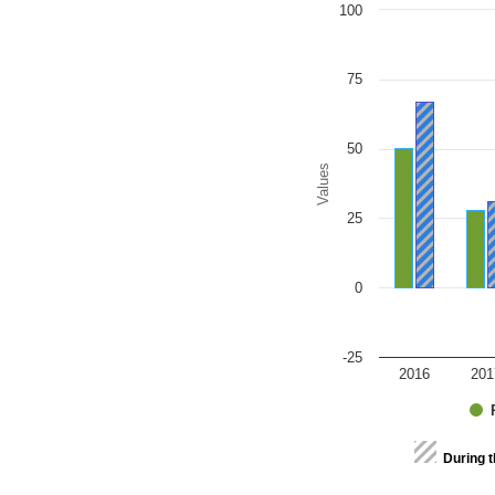
Chart
100
Bar chart with 2 data series
The chart has 1 X axis disp
The chart has 1 Y axis disp
75
50
Values
25
0
-25
2016
201
End of interactive chart.
During 