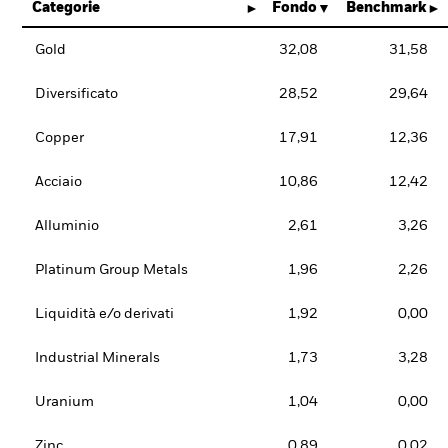
Categorie
Fondo
Benchmark
Gold
32,08
31,58
Diversificato
28,52
29,64
Copper
17,91
12,36
Acciaio
10,86
12,42
Alluminio
2,61
3,26
Platinum Group Metals
1,96
2,26
Liquidità e/o derivati
1,92
0,00
Industrial Minerals
1,73
3,28
Uranium
1,04
0,00
Zinc
0,89
0,02