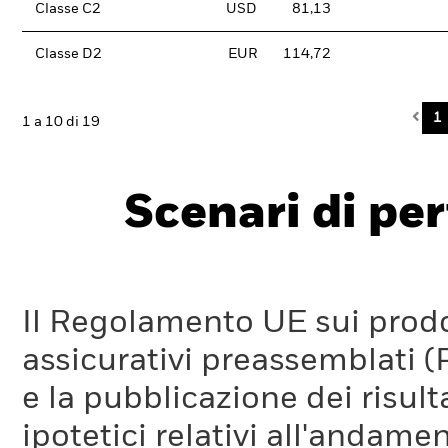
Classe C2
USD
81,13
Classe D2
EUR
114,72
Pre
1
1 a 10 di 19
Scenari di pe
Il Regolamento UE sui prodot
assicurativi preassemblati (
e la pubblicazione dei risul
ipotetici relativi all'andam