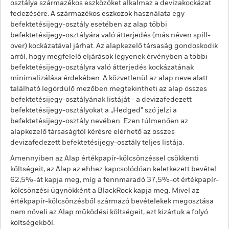
osztálya származékos eszközöket alkalmaz a devizakockázat
fedezésére. A származékos eszközök használata egy
befektetésijegy-osztály esetében az alap többi
befektetésijegy-osztályára való átterjedés (más néven spill-
over) kockázatával járhat. Az alapkezelő társaság gondoskodik
arról, hogy megfelelő eljárások legyenek érvényben a többi
befektetésijegy-osztályra való átterjedés kockázatának
minimalizálása érdekében. A közvetlenül az alap neve alatt
található legördülő mezőben megtekintheti az alap összes
befektetésijegy-osztályának listáját - a devizafedezett
befektetésijegy-osztályokat a „Hedged” szó jelzi a
befektetésijegy-osztály nevében. Ezen túlmenően az
alapkezelő társaságtól kérésre elérhető az összes
devizafedezett befektetésijegy-osztály teljes listája.
Amennyiben az Alap értékpapír-kölcsönzéssel csökkenti
költségeit, az Alap az ehhez kapcsolódóan keletkezett bevétel
62,5%-át kapja meg, míg a fennmaradó 37,5%-ot értékpapír-
kölcsönzési ügynökként a BlackRock kapja meg. Mivel az
értékpapír-kölcsönzésből származó bevételekek megosztása
nem növeli az Alap működési költségeit, ezt kizártuk a folyó
költségekből.