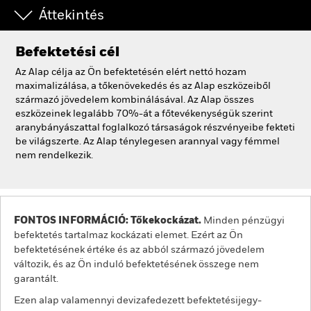
Áttekintés
Befektetési cél
Az Alap célja az Ön befektetésén elért nettó hozam
maximalizálása, a tőkenövekedés és az Alap eszközeiből
származó jövedelem kombinálásával. Az Alap összes
eszközeinek legalább 70%-át a főtevékenységük szerint
aranybányászattal foglalkozó társaságok részvényeibe fekteti
be világszerte. Az Alap ténylegesen arannyal vagy fémmel
nem rendelkezik.
FONTOS INFORMÁCIÓ: Tőkekockázat.
Minden pénzügyi
befektetés tartalmaz kockázati elemet. Ezért az Ön
befektetésének értéke és az abból származó jövedelem
változik, és az Ön induló befektetésének összege nem
garantált.
Ezen alap valamennyi devizafedezett befektetésijegy-