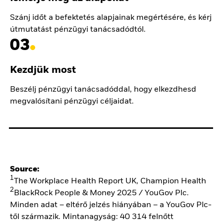
Szánj időt a befektetés alapjainak megértésére, és kérj
útmutatást pénzügyi tanácsadódtól.
03
Kezdjük most
Beszélj pénzügyi tanácsadóddal, hogy elkezdhesd
megvalósítani pénzügyi céljaidat.
Source:
1
The Workplace Health Report UK, Champion Health
2
BlackRock People & Money 2025 / YouGov Plc.
Minden adat – eltérő jelzés hiányában – a YouGov Plc-
től származik. Mintanagyság: 40 314 felnőtt