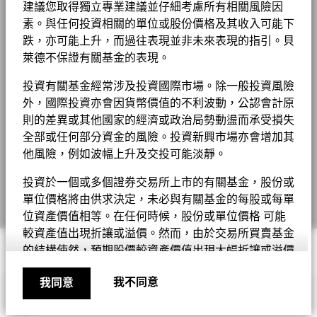
負比重可能是因特定情況（包括基金購入證券的交易和結算日時
截至 2026年6月30日
HKD
建議您取得獨立專業建議並仔細考慮所有相關風險因
差）及／或為增加或減少市場風險及／或風險管理而利用若干金融
收入用途
累積
基金 Lipper 全球分類
Equity Europe
素。與任何投資相關的單位或股份價格及其收入可能下
MSCI－聯合國全球契約違反者
法律通知
0.00%
工具（包括衍生工具）所致。投資分佈或會更改。 由於四捨五
截至 2026年7月17日
貝萊德全球基金 - 最新每季派息
跌，亦可能上升，而過往表現並非未來表現的指引。貝
參考
入，總額可能不等於100%。
監管制度
UCITS
條款及細則
指標
萊德不保證有關基金的表現。
截至 2026年6月30日
MSCI 加權平均碳密度 （噸 每百
66.65
1
26.05
-3.32
25.13
-9.49
晨星分類
其他股票
萬美元銷售額之二氧化碳等量）
EUR
MSCI－動力煤
0.00%
私隱通知
投資有關基金經常涉及投資國際市場。除一般投資風險
交易頻率
每日
截至 2026年6月30日
貝萊德全球基金 - 最新每月派息
外，國際投資亦會因貨幣價值的不利波動，公認會計原
截至 2026年7月17日
業務連續性
SEDOL
則的差異或其他國家的經濟或政治局勢動盪而承受損失
BYSZ123
MSCI－油砂
0.00%
表現已扣除持續徵收的收費，惟不包括認購和贖回費用。
MSCI ESG % 涵蓋範圍
99.19
截至 2026年6月30日
全部或任何部分資金的風險。投資新興市場亦會增加其
有關費用詳情, 請參閱基金章程。
詐騙提示
截至 2026年7月17日
BGF股息組成資料 (每季)
他風險，例如波幅上升及交投可能淡靜。
往績並非未來表現的指引。投資者或未能取回投資的全部本金。
MSCI ESG 品質得分－同類基金
20.67
Cookie通知
百分位數
投資於一個或多個證券交易所上市的有關基金，股份或
表現按該時期的資產淨值計算，股息再作投資。表現數據已扣除費
截至 2026年7月17日
Manage cookies
業務參與涵蓋範圍
99.61%
單位價格將由供求決定，未必與有關基金的每股或每單
用。
截至 2026年6月30日
位資產價值相等。在任何時候，股份或單位價格 可能
貝萊德全球基金年報及賬目 - 只提供英文版本
同類基金組別
1,316
有關數據顯示本基金的股份類別在所示時期內的價值的上升或下跌
較資產值出現折讓或溢價。然而，由於交易所買賣基金
截至 2026年7月17日
未涵蓋的基金百分比
0.36%
幅度。表現按相關股份類別的貨幣計算，包括持續徵收的收費及稅
© 2026 BlackRock, Inc版權所有
的結構使然，預期股價較資產價值出現大幅折讓或溢價
截至 2026年6月30日
項，但不包括認購和贖回費用（如適用）。
MSCI加權平均碳濃度覆蓋百分
96.99
貝萊德全球基金中期報告及賬目 - 只提供英文版
不會長期存在。任何預測或例子（包括其中使用的 計
比
如上所示，貝萊德 (BlackRock) 在動力煤和油砂的業務參與部位係
我不同意
我同意
本
算方法）僅作說明之用，並不保證準確或完整。請注意
重要資訊
若未有顯示往績，代表該時期並無充份數據以提供表現。
截至 2026年7月17日
根據 MSCI ESG Research 的定義，針對在動力煤或油砂產生 5%
股份或單位僅限於註冊為參與證券商之人士或實體進行
以上收入的公司進行計算及報告。根據 MSCI ESG Research 的定