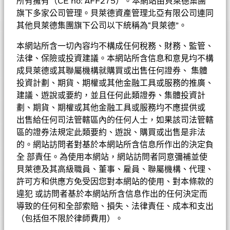
所有擁有（CE no: AFF275）。本網站由貝萊德集團
旗下多家公司管理。貝萊德資產管理北亞有限公司連同
貝萊德歐洲特別時機基金
其他貝萊德集團旗下公司以下統稱為“貝萊德”。
表現
本網站所含一切內容均不構成任何稅務、財務、監管、
基金的全部貨幣對沖股份類別使用金融衍生產品以對沖貨幣風險。
法律、保險或投資建議。本網站所含信息和意見均不構
基金資料
股份類別中使用金融衍生產品可能為基金內其他股份類別帶來潛在
圖表
成貝萊德或其聯屬機構就購買或出售任何證券、 集體
風險效應（亦稱為溢出）。該基金的管理公司將確保適當的程序得
投資計劃、期貨、期權或其他金融工具或服務的推廣、
以進行，以至對其他股份類別的風險效應減至最低。您只需直接在
基本因素及風險
基金名稱下方使用下拉式方框，即可查閱這基金內全部股份類別—
基金總值
建議、遊說或要約，並且任何此類證券、集體投資計
EUR 679,073,617
查看圖表
貨幣對沖股份類別會於股份類別的名稱中顯示「對沖」的字眼。此
截至 2026年8月7日
劃、期貨、期權或其他金融工具或服務均不應提供或
持股
外，如欲索取所有貨幣對沖股份類別的完整列表，應向基金管理公
持倉數目
43
出售給任何司法管轄區內的任何人士，如果該司法管轄
表現
基金成立日期
2003年3月20日
司提出。
截至 2026年6月30日
投資分佈
區的證券法規定此類要約、遊說、購買或出售是非法
截至 2026年6月30日
基準貨幣
EUR
的。網站訪問者對基於本網站所含信息所作出的決定負
3年貝他係數
1.278
價格及交易所
全 部責任。為使用本網站，網站訪問者同意彌補並使
截至 2026年7月31日
參考指標 1
MSCI歐洲指數
成分股名稱
比重(%)
貝萊德及其高級職員、董事、雇員、聯屬機構、代理、
市賬率
3.50
首次認購費
5.00%
基金經理
許可方和供應方免受因您對本網站的使用、對本條款的
ASML HOLDING NV
8.71
截至 2026年6月30日
Chart
截至 2026年6月30日
60
違犯 或訪問者基於本網站所含信息作出的任何決定而
Bar chart with 2 data series.
ISIN
LU1355424745
股份類別
貨幣
淨值
變動
變動(%)
資產淨值截至
可持續發展特徵
The chart has 1 X axis displaying categories.
三年標準差
15.54%
比重（%）
UNICREDIT SPA
4.20
導致的任何和全部索賠、損失、法律責任、成本和支出
The chart has 1 Y axis displaying Values. Range: -40 to 60.
表現費
0.00%
截至 2026年7月31日
A2
EUR
66.72
0.04
0.06
2026年8月7日
（包括但不限於律師費用）。
40
業務參與
AIB GROUP PLC
3.54
投資分佈
基金
基準
Net