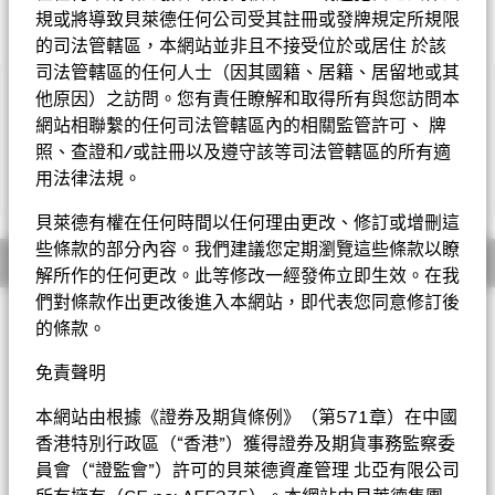
規或將導致貝萊德任何公司受其註冊或發牌規定所規限
的司法管轄區，本網站並非且不接受位於或居住 於該
司法管轄區的任何人士（因其國籍、居籍、居留地或其
他原因）之訪問。您有責任瞭解和取得所有與您訪問本
重要提示︰
• 基金投資於股票，較大的股票價值波動可招致重大虧損。基金
網站相聯繫的任何司法管轄區內的相關監管許可、 牌
可投資於基本貨幣以外的資產，匯率的變化及管制或會對基金的資
照、查證和/或註冊以及遵守該等司法管轄區的所有適
產價值造成影響。基金投資集中於歐洲，因此與較廣泛的投資相
用法律法規。
顯示全部
比，其波動性或會較高。
• 基金需承受新興市場風險、對外資限制的風險、小型公司的波
貝萊德有權在任何時間以任何理由更改、修訂或增刪這
動性及流動性風險、或然可換股債券風險及包括人民幣計值類別的
些條款的部分內容。我們建議您定期瀏覽這些條款以瞭
貨幣兌換風險。
概要
解所作的任何更改。此等修改一經發佈立即生效。在我
• 基金可運用衍生工具作對沖及投資用途。然而，不會廣泛用作
投資用途。基金在使用衍生工具時可能蒙受損失。
們對條款作出更改後進入本網站，即代表您同意修訂後
投資目標
• 基金價值可升可跌，且可於短期內反覆，投資者或有可能損失
的條款。
一定程度的投資金額。
歐洲特別時機基金以盡量提高總回報為目標。基金將不少於70%
• 投資者不應單憑此文件作投資決定。投資者應參閱基金章程及
的總資產投資於在歐洲註冊或從事大部份經濟活動的公司的股本
免責聲明
產品資料概要以了解風險因素等詳情。
證券。基金側重於「特別時機」的公司，即投資顧問認為具改善
潛力但未被市場賞識的公司。該等公司一般屬中小型或大型市值
本網站由根據《證券及期貨條例》（第571章）在中國
公司，估值偏低但具有投資增長力，例如盈利或銷售額增長率高
香港特別行政區（“香港”）獲得證券及期貨事務監察委
於平均水平及資本回報率較高或正在增長等。在若干情況下，該
員會（“證監會”）許可的貝萊德資產管理 北亞有限公司
等公司亦可受惠於企業策略變更及業務重組。