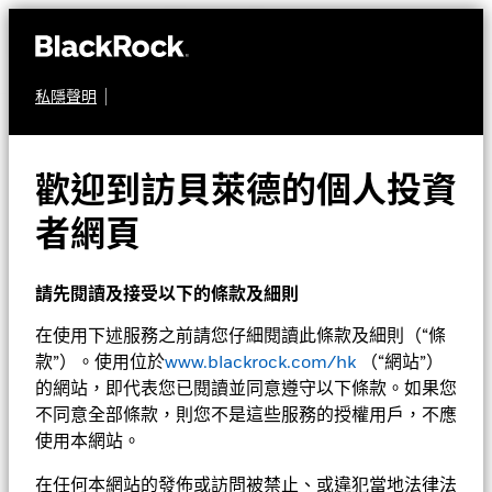
私隱聲明
股票
貝萊德歐洲特別時機基
歡迎到訪貝萊德的個人投資
金
者網頁
請先閱讀及接受以下的條款及細則
在使用下述服務之前請您仔細閱讀此條款及細則（“條
款”）。使用位於
www.blackrock.com/hk
（“網站”）
的網站，即代表您已閱讀並同意遵守以下條款。如果您
不同意全部條款，則您不是這些服務的授權用戶，不應
淨值截至 2026年8月7日
1天淨值變動截至 2026年8月7日
使用本網站。
HKD 183.16
HKD 0.10 (0.05%)
52週波幅 154.36 - 186.67
在任何本網站的發佈或訪問被禁止、或違犯當地法律法