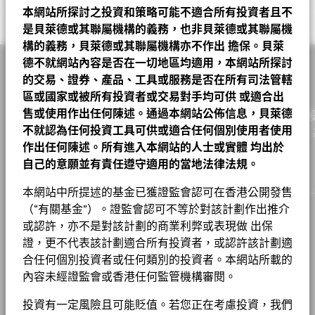
最低其後投資額
市盈率
USD 1000
23.01
A2
USD
77.11
0.13
0.17
2026年8月7日
本網站所探討之投資和策略可能不適合所有投資者且不
截至 2026年6月30日
可持續發展特徵可為投資者提供傳統以外的指標，連同其他指標及
L AIR LIQUIDE SA POUR L ETUDE ET L EXPLO DES
Tom Lemaigre
工業
相關文件
32.63
19.08
13.55
註冊地點
3.39
盧森堡
是貝萊德或其聯屬機構的義務，也非貝萊德或其聯屬機
20
資訊，投資者可以用來評估基金在環境、社會、管治(ESG)方面的
PROCEDES GEORGES CLAUDE SA
A2 對沖股份
HKD
183.16
0.10
0.05
2026年8月7日
業務參與指標有助於投資者更全面地瞭解基金可能透過其投資而暴
Values
構的義務，貝萊德或其聯屬機構亦不作出
擔保。貝萊
特徵。 可持續發展特徵並非目前或未來表現的指引，亦不反映基
金融
22.07
24.41
-2.35
管理公司
BlackRock (Luxembourg) S.A.
露在其中的具體活動。
Read More
BELIMO HOLDING AG
3.27
金的潛在風險及回報程度。 資訊僅用於提高透明度和僅供參考。
德不就網站內容是否在一切地區均適用，本網站所探討
A2 對沖股份
CAD
24.46
0.01
0.04
2026年8月7日
0
交易結算日
交易日 + 3 日
投資者在評估基金時不應單獨或孤立地考慮可持續發展特徵，而是
資訊科技
貝萊德歐洲特別時機基金 A2 對沖股份 港元 基金
16.93
10.10
6.83
的交易、證券、產品、工具或服務是否在所有司法管轄
業務參與指標並不代表基金投資目標的，除非基金文件另有說明且
SIEMENS ENERGY AG
3.21
A2 對沖股份
應看作為其中一項參考資訊。
CNH
562.77
0.29
0.05
2026年8月7日
區或國家或被所有投資者或交易對手均可供
或適合出
彭博代號
包括在基金投資目標，否則不會改變基金投資目標或限制基金的可
BGSA2HH
醫療保健
7.64
13.21
-5.57
售或使用作出任何陳述。通過本網站公佈信息，貝萊德
投資領域，也不代表基金將採用 ESG 或影響導向的投資策略或排
CAIXABANK SA
作為一家全球投資管理公司及客戶的信託人，貝萊德致力為
-20
3.00
A2 對沖股份
USD
29.69
0.02
0.07
2026年8月7日
這些指標並不反映基金如何或會否納入ESG因素。
除非在基金文件
香港證監會認可ESG基金
否
基金章程
除篩選。有關基金投資策略的更多資訊，請參閱基金章程。
原材料
不就認為任何投資工具可供或適合任何個別使用者使用
6.80
5.23
1.58
實現財務幸福。自1999年以來，我們憑藉領先的金融科技，
中另有註明並包含在基金的投資目標中，否則這些指標不會改變基
ASTRAZENECA PLC
2.98
A2 對沖股份
GBP
23.55
0.01
0.04
2026年8月7日
作出任何陳述。所有進入本網站的人士或實體
均出於
股份成立日期
金的投資目標或限制基金的可投資領域，亦不代表基金會採用以
戶提供理想的解決方案以協助他們達成其重要投資目標。
2018年4月4日
現金及衍生產品
4.58
0.01
4.57
-40
要查看業務參與指標背後的 MSCI 方法，可透過
以下連結。
ESG或Impact為主的投資策略或排除性篩選。
自己的意願並有責任遵守適用的當地法律法規。
請參閱基金章程以
2016
2017
2018
2019
2020
2021
2022
2023
2024
2025
ABN AMRO BANK NV
2.97
A2 對沖股份
AUD
24.88
0.01
0.04
2026年8月7日
貨幣(本地)
HKD
了解更多關於基金的投資策略。
非必需消費品
4.08
6.33
-2.25
MSCI－爭議性武器
0.00%
貝萊德全球基金 – 基⾦產品資料概要
本網站中所提述的基金已獲證監會認可在香港公開發售
SAFRAN SA
2.93
資產類別
股票
A4
EUR
11.00
0.01
0.09
2026年8月7日
年度回報(%)
參考指標 1
截至 2026年6月30日
欲查看MSCI對可持續發展特徵的評估方法，請使用
以下連結
（“有關基金”）。證監會認可不等於對該計劃作出推介
基本消費品
2.10
8.56
-6.46
End of interactive chart.
SFDR分類
集團
第8條
或認許，亦不是對該計劃的商業利弊或表現做 出保
C2
MSCI－核武器
EUR
50.21
0.02
0.04
2026年8月7日
2.93%
能源
1.59
4.40
-2.81
貝萊德歐洲特別時機基金產品資料概要
截至 2026年6月30日
證，更不代表該計劃適合所有投資者，或認許該計劃適
MSCI ESG 基金評級 (AAA-CCC)
AA
管理費
1.50%
工作機會
基金以主動方式管理，而其成分將會變動。所示持倉僅供說明用
2016
2017
2018
2019
2020
2021
2022
2
合任何個別投資者或任何類別的投資者。本網站所載的
公用事業
1.58
4.97
-3.40
途，不應視作買賣有關證券的建議。基金細節、持倉和特色均截至
MSCI－民用槍械
2.27%
1 至 10 全部: 14
Previous
Ne
1
2
管理費 (部分基金/股份類別包括
1.50%
截至 2026年7月17日
新聞中心
內容未經證監會或香港任何監管機構審閱。
所示日期並可予更改。
截至 2026年6月30日
年度
分銷費)
投資或會更改
除特別註明外，所有資料截至月底。
顯示全部
回報
MSCI ESG 品質得分 (0-10)
7.81
BGF股息組成資料 (每月)
投資者關係
投資有一定風險且可能貶值。若您正在考慮投資，我們
MSCI－煙草
0.00%
(%)
41.15
11.26
26.68
-24.12
最低首次投資額
USD 5000
截至 2026年7月17日