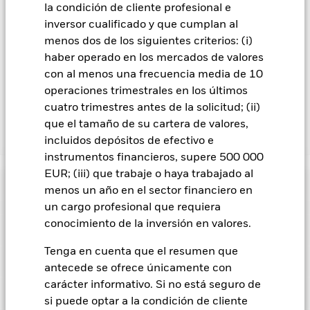
En la medida en que el Fondo opere en préstamos de valores
la condición de cliente profesional e
para reducir los gastos, el propio Fondo percibirá el 62,5% de
inversor cualificado y que cumplan al
los ingresos asociadas que se generen, y el 37,5% restante se
menos dos de los siguientes criterios: (i)
recibirá por BlackRock en calidad de agente de préstamo de
haber operado en los mercados de valores
valores. Debido a que el reparto de los ingresos por préstamos
con al menos una frecuencia media de 10
de valores no incrementa los costes de funcionamiento del
operaciones trimestrales en los últimos
Fondo, esto ha quedado excluido de los gastos corrientes.
cuatro trimestres antes de la solicitud; (ii)
que el tamaño de su cartera de valores,
Mostrar menos
incluidos depósitos de efectivo e
instrumentos financieros, supere 500 000
BGF MyMap Cautious Fund
EUR; (iii) que trabaje o haya trabajado al
Rentabilidad
menos un año en el sector financiero en
un cargo profesional que requiera
Rentabilidad
conocimiento de la inversión en valores.
Datos clave
El riesgo de crédito, los cambios en los tipos de interés y/o los
impagos de los emisores tendrán un impacto significativo en
Tenga en cuenta que el resumen que
la rentabilidad de los títulos de renta fija. Las rebajas de la
Características del Fondo
calificación de solvencia potenciales o reales pueden
antecede se ofrece únicamente con
Activos netos del Fondo
EUR 15.467.481
incrementar el nivel de riesgo.
El valor de los títulos de renta
a 06 ago 2026
carácter informativo. Si no está seguro de
variable y los títulos relacionados con la renta variable se
Indicador de riesgo
puede ver afectado por los movimientos diarios del mercado
si puede optar a la condición de cliente
Número de posiciones
19
Fecha de lanzamiento del
15 dic 2021