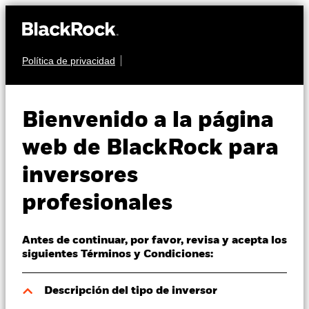
Política de privacidad
Quiénes somos
MULTIACTIVO
BGF MyMap Cautious
Productos
Bienvenido a la página
Fund
Perspectivas
web de BlackRock para
inversores
Visión de mercado
profesionales
Educación
Antes de continuar, por favor, revisa y acepta los
Profesionales
Valor liquidativo a 06 ago 2026
siguientes Términos y Condiciones:
GBP 10,51
España
Variación del valor liquidativo a 06 ago 2026
Descripción del tipo de inversor
Change location
GBP -0,02 (-0,19%)