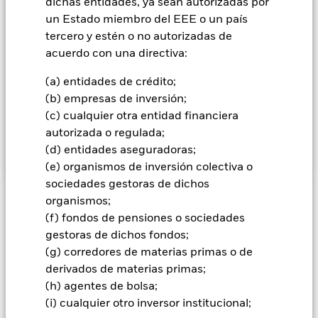
dichas entidades, ya sean autorizadas por
una calificación ESG soberana de al menos BB (según la
un Estado miembro del EEE o un país
definición de proveedores externos de datos ESG), y que
tercero y estén o no autorizadas de
sean fondos con un estatus acorde con el Reglamento SFDR
(véase el folleto para obtener más información). El Fondo no
acuerdo con una directiva:
estará sujeto a ninguna restricción geográfica. Si bien las
exposiciones del Fondo pueden variar con el tiempo, se
(a) entidades de crédito;
pretende que su exposición directa e indirecta a valores de
(b) empresas de inversión;
renta variable sea del 20 % de su Valor Liquidativo, y que su
(c) cualquier otra entidad financiera
exposición directa e indirecta a valores de renta fija sea del
autorizada o regulada;
80 % de su Valor Liquidativo.
(d) entidades aseguradoras;
(e) organismos de inversión colectiva o
sociedades gestoras de dichos
organismos;
INFORMACIÓN IMPORTANTE: Capital en Riesgo.
El valor
(f) fondos de pensiones o sociedades
de las inversiones y los ingresos derivados de ellas pueden
subir o bajar, y no están garantizados. Es posible que los
gestoras de dichos fondos;
inversores no recuperen la cantidad invertida originalmente.
(g) corredores de materias primas o de
derivados de materias primas;
El valor de los títulos de renta variable y los asimilados a
acciones se puede ver afectado por los movimientos diarios
(h) agentes de bolsa;
del mercado bursátil. Entre otros factores que influyen están
(i) cualquier otro inversor institucional;
los acontecimientos políticos, las noticias económicas,