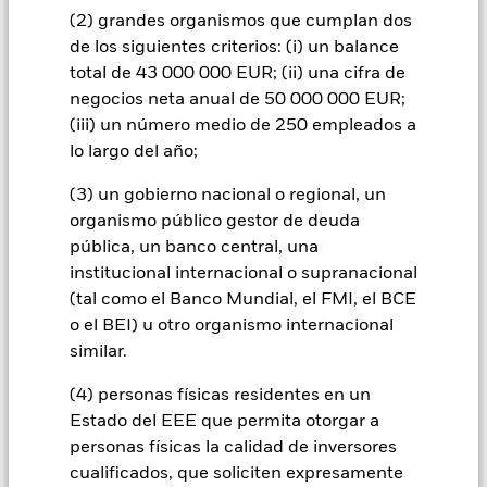
beneficios empresariales y los hechos societarios de
(2) grandes organismos que cumplan dos
importancia.El riesgo de crédito, los cambios en los tipos de
de los siguientes criterios: (i) un balance
interés y/o los incumplimientos de los emisores tendrán un
total de 43 000 000 EUR; (ii) una cifra de
impacto significativo en el comportamiento de los títulos de
negocios neta anual de 50 000 000 EUR;
renta fija. Las rebajas de la calificación de solvencia
potenciales o reales pueden incrementar el nivel de riesgo.
(iii) un número medio de 250 empleados a
Todas las clases de acciones con cobertura de divisas de este
lo largo del año;
fondo utilizan derivados para cubrir el riesgo de divisas. El
uso de derivados para una clase de acciones podría conllevar
(3) un gobierno nacional o regional, un
un posible riesgo de contagio (también denominado «spill-
organismo público gestor de deuda
over») a otras clases de acciones del fondo. La sociedad
pública, un banco central, una
gestora del fondo se asegurará de que se dispone de los
institucional internacional o supranacional
procedimientos adecuados para minimizar el riesgo de
(tal como el Banco Mundial, el FMI, el BCE
contagio a otras clases de acciones. En el menú desplegable
o el BEI) u otro organismo internacional
que figura justo debajo del nombre del fondo, podrá ver un
listado de todas las clases de acciones del fondo: las clases de
similar.
acciones con cobertura de divisas se identifican mediante la
(4) personas físicas residentes en un
palabra «Hedged» en su nombre. Además, el listado
completo de todas las clases de acciones con cobertura de
Estado del EEE que permita otorgar a
divisas está disponible mediante solicitud a la sociedad
personas físicas la calidad de inversores
gestora del fondo.
cualificados, que soliciten expresamente