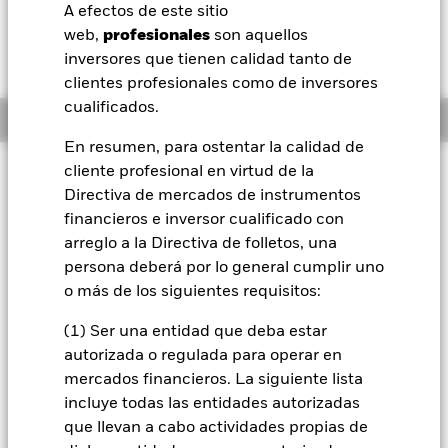
A efectos de este sitio
BlackRock
web,
profesionales
son aquellos
inversores que tienen calidad tanto de
iShares
clientes profesionales como de inversores
cualificados.
Información general
Aladdin
En resumen, para ostentar la calidad de
Filosofía de inversión
cliente profesional en virtud de la
Nuestra compañía
Directiva de mercados de instrumentos
El Fondo pretende proporcionar una rentabilidad de su
financieros e inversor cualificado con
inversión, con un nivel de riesgo bajo, a través de una
combinación de revalorización del capital y rendimientos de
arreglo a la Directiva de folletos, una
los activos del Fondo, de forma coherente con los principios
persona deberá por lo general cumplir uno
medioambientales, sociales y de gobierno corporativo
o más de los siguientes requisitos:
(«ESG») aplicados a la inversión. El Fondo invierte a escala
mundial al menos el 80 % de sus activos totales en
(1) Ser una entidad que deba estar
participaciones de fondos que persiguen un objetivo o
autorizada o regulada para operar en
resultado ESG positivo, y no utiliza únicamente filtros de
mercados financieros. La siguiente lista
exclusión ESG a modo de política ESG, o, en el caso de
exposiciones a bonos del Estado, que siguen índices de
incluye todas las entidades autorizadas
referencia que incorporan requisitos ESG o que están
que llevan a cabo actividades propias de
compuestos por bonos emitidos por gobiernos que tengan