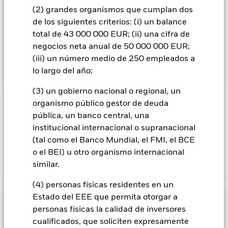
derechos humanos, las normas laborales, el medioambiente
(2) grandes organismos que cumplan dos
y la lucha contra la corrupción). El Fondo puede mantener
de los siguientes criterios: (i) un balance
una exposición indirecta (por ejemplo, a través de
total de 43 000 000 EUR; (ii) una cifra de
instrumentos financieros derivados [IFD] y otros fondos) a
emisores con unas exposiciones inconsistentes con el
negocios neta anual de 50 000 000 EUR;
análisis ESG de la GI.
(iii) un número medio de 250 empleados a
lo largo del año;
(3) un gobierno nacional o regional, un
organismo público gestor de deuda
INFORMACIÓN IMPORTANTE: Capital en Riesgo.
El valor
de las inversiones y los ingresos derivados de ellas pueden
pública, un banco central, una
subir o bajar, y no están garantizados. Es posible que los
institucional internacional o supranacional
inversores no recuperen la cantidad invertida originalmente.
(tal como el Banco Mundial, el FMI, el BCE
o el BEI) u otro organismo internacional
similar.
Mostrar menos
(4) personas físicas residentes en un
BlackRock Global Unconstrained Equity Fund
Estado del EEE que permita otorgar a
Rentabilidad
personas físicas la calidad de inversores
cualificados, que soliciten expresamente