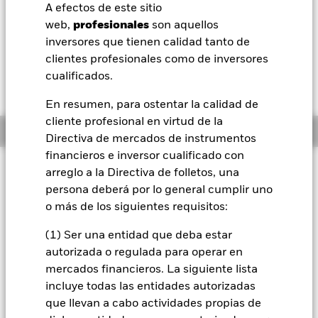
52 Semanas: 94,61 - 123,63
A efectos de este sitio
BlackRock
web,
profesionales
son aquellos
Variación del valor liquidativo a 07 ago 2026
NOK -1,23 (-1,01%)
inversores que tienen calidad tanto de
iShares
clientes profesionales como de inversores
cualificados.
Aladdin
En resumen, para ostentar la calidad de
cliente profesional en virtud de la
Nuestra compañía
Información general
Directiva de mercados de instrumentos
financieros e inversor cualificado con
Filosofía de inversión
arreglo a la Directiva de folletos, una
El Fondo pretende obtener una rentabilidad de su inversión
persona deberá por lo general cumplir uno
(a través de una revalorización del valor de los activos del
o más de los siguientes requisitos:
Fondo) a largo plazo (cinco años o más). El Fondo invierte al
menos el 80 % de su activo total en valores de renta variable
(1) Ser una entidad que deba estar
(como acciones) y relacionados con la renta variable de
autorizada o regulada para operar en
empresas domiciliadas o que desarrollen una parte
mercados financieros. La siguiente lista
predominante de su actividad económica en mercados
incluye todas las entidades autorizadas
desarrollados mundiales. El Fondo podrá invertir además,
cuando lo estime oportuno, en otros valores de renta variable
que llevan a cabo actividades propias de
y relacionados con la renta variable y otras clases de activos,