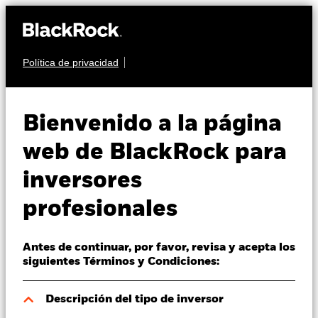
Política de privacidad
Quiénes somos
RENTA VARIABLE
BlackRock Global
Productos
Bienvenido a la página
Unconstrained Equity
Perspectivas
web de BlackRock para
Fund
inversores
Visión de mercado
profesionales
Educación
Antes de continuar, por favor, revisa y acepta los
Profesionales
siguientes Términos y Condiciones:
Valor liquidativo a 07 ago 2026
España
Descripción del tipo de inversor
NOK 119,62
Change location