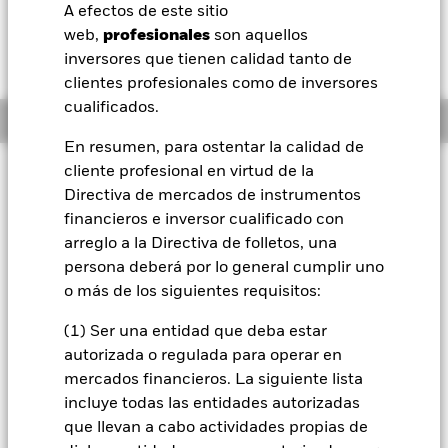
52 Semanas: 98,31 - 128,20
A efectos de este sitio
BlackRock
web,
profesionales
son aquellos
Variación del valor liquidativo a 07 ago 2026
NOK -1,27 (-1,02%)
inversores que tienen calidad tanto de
iShares
clientes profesionales como de inversores
cualificados.
Información general
Aladdin
En resumen, para ostentar la calidad de
cliente profesional en virtud de la
Filosofía de inversión
Nuestra compañía
Directiva de mercados de instrumentos
El Fondo pretende obtener una rentabilidad de su inversión
financieros e inversor cualificado con
(a través de una revalorización del valor de los activos del
Fondo) a largo plazo (cinco años o más). El Fondo invierte al
arreglo a la Directiva de folletos, una
menos el 80 % de su activo total en valores de renta variable
persona deberá por lo general cumplir uno
(como acciones) y relacionados con la renta variable de
o más de los siguientes requisitos:
empresas domiciliadas o que desarrollen una parte
predominante de su actividad económica en mercados
(1) Ser una entidad que deba estar
desarrollados mundiales. El Fondo podrá invertir además,
autorizada o regulada para operar en
cuando lo estime oportuno, en otros valores de renta variable
mercados financieros. La siguiente lista
y relacionados con la renta variable y otras clases de activos,
para intentar conseguir su objetivo de inversión y con fines
incluye todas las entidades autorizadas
de liquidez. La Gestora de Inversiones (GI) aplica un análisis
que llevan a cabo actividades propias de
fundamental específico a cada empresa para identificar y