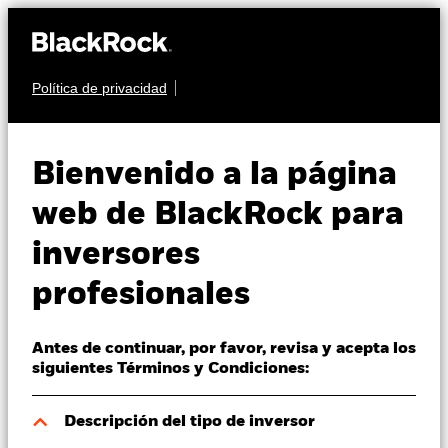
Política de privacidad
Quiénes somos
RENTA VARIABLE
BlackRock Global
Productos
Bienvenido a la página
Unconstrained Equity
Perspectivas
web de BlackRock para
Fund
inversores
Visión de mercado
profesionales
Educación
Antes de continuar, por favor, revisa y acepta los
Profesionales
siguientes Términos y Condiciones:
Valor liquidativo a 07 ago 2026
España
Descripción del tipo de inversor
NOK 123,95
Change location