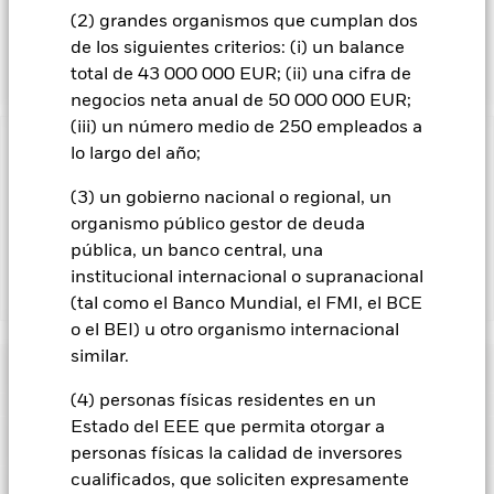
instrumentos financieros derivados [IFD] y otros fondos) a
(2) grandes organismos que cumplan dos
emisores con unas exposiciones inconsistentes con el
de los siguientes criterios: (i) un balance
análisis ESG de la GI.
total de 43 000 000 EUR; (ii) una cifra de
negocios neta anual de 50 000 000 EUR;
(iii) un número medio de 250 empleados a
lo largo del año;
INFORMACIÓN IMPORTANTE: Capital en Riesgo.
El valor
de las inversiones y los ingresos derivados de ellas pueden
(3) un gobierno nacional o regional, un
subir o bajar, y no están garantizados. Es posible que los
organismo público gestor de deuda
inversores no recuperen la cantidad invertida originalmente.
pública, un banco central, una
institucional internacional o supranacional
Mostrar menos
(tal como el Banco Mundial, el FMI, el BCE
o el BEI) u otro organismo internacional
BlackRock Global Unconstrained Equity Fund
similar.
Rentabilidad
(4) personas físicas residentes en un
Gráfico de rendimiento
Estado del EEE que permita otorgar a
Datos clave
El riesgo de inversión se concentra en ciertos sectores, países,
personas físicas la calidad de inversores
divisas o empresas. Ello significa que el Fondo es más
cualificados, que soliciten expresamente
sensible a cualquier hecho localizado, ya sea económico, de
Ver gráfico completo
Características del Fondo