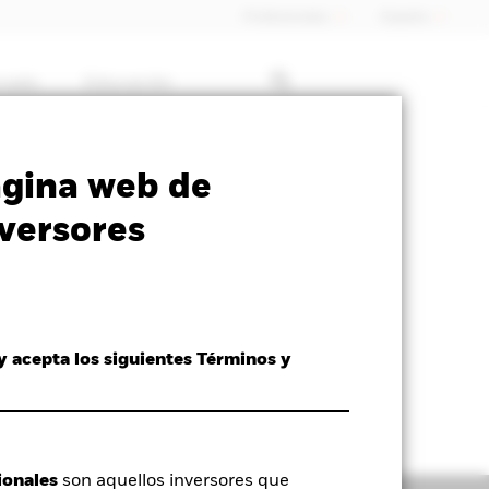
Profesionales
España
rcado
Educación
SFDR Web Disclosure
Download
ágina web de
versores
 y acepta los siguientes Términos y
ionales
son aquellos inversores que