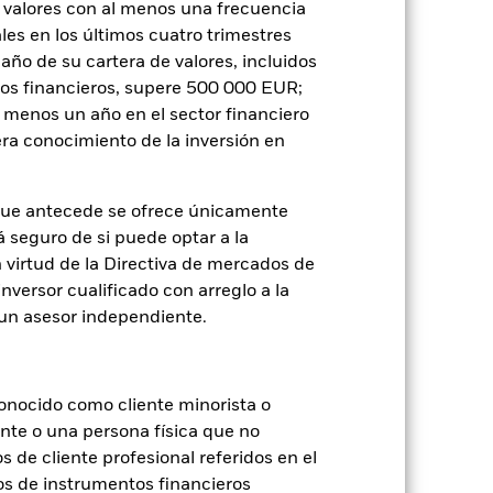
SFDR Web Disclosure
Download
 valores con al menos una frecuencia
es en los últimos cuatro trimestres
amaño de su cartera de valores, incluidos
Holdings
Literatura
tos financieros, supere 500 000 EUR;
al menos un año en el sector financiero
ra conocimiento de la inversión en
que antecede se ofrece únicamente
á seguro de si puede optar a la
n virtud de la Directiva de mercados de
je de pérdidas o ganancias anuales en
inversor cualificado con arreglo a la
a evaluar cómo se ha gestionado el
n un asesor independiente.
onocido como cliente minorista o
ente o una persona física que no
s de cliente profesional referidos en el
os de instrumentos financieros