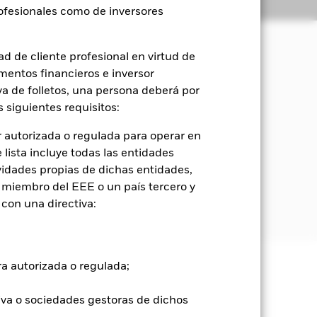
Holdings
Literatura
rofesionales como de inversores
d de cliente profesional en virtud de
mentos financieros e inversor
orización del capital y rendimientos
sociales y de gobierno corporativo
iva de folletos, una persona deberá por
 siguientes requisitos:
(como acciones) de empresas cuya
 autorizada o regulada para operar en
 así como en el desarrollo de
lista incluye todas las entidades
vidades propias de dichas entidades,
 miembro del EEE o un país tercero y
dica en el folleto. Para obtener más
con una directiva:
com/baselinescreens
ra autorizada o regulada;
e ellas pueden subir o bajar, y no
iva o sociedades gestoras de dichos