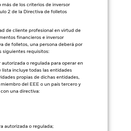
 más de los criterios de inversor
ulo 2 de la Directiva de folletos
d de cliente profesional en virtud de
mentos financieros e inversor
iva de folletos, una persona deberá por
 siguientes requisitos:
2024
2025
 autorizada o regulada para operar en
con limitaciones 1 (%)
lista incluye todas las entidades
vidades propias de dichas entidades,
 miembro del EEE o un país tercero y
2023
2024
2025
con una directiva:
tuales comisiones de entrada/salida
ra autorizada o regulada;