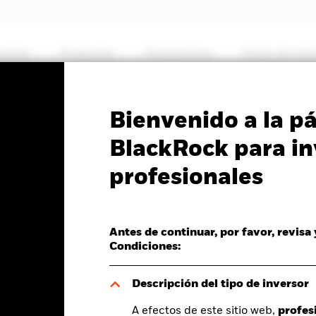
somos
Productos
Perspectivas
Visión de me
PRIIP KID
Ficha informativa
Prospectus
Bienvenido a la p
lthscience Fund
BlackRock para in
profesionales
Antes de continuar, por favor, revisa
del valor liquidativo a 07 ago 2026
Condiciones:
D 0,07 (0,59%)
Descripción del tipo de inversor
A efectos de este sitio web,
profes