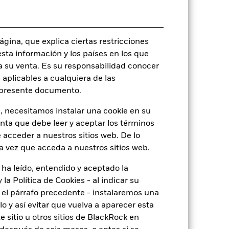
UCITS
Sector Equity Healthcare
gina, que explica ciertas restricciones
Monetario diaria
esta información y los países en los que
BTHZ5X8
a su venta. Es su responsabilidad conocer
 aplicables a cualquiera de las
l presente documento.
, necesitamos instalar una cookie en su
o
enta que debe leer y aceptar los términos
 acceder a nuestros sitios web. De lo
a vez que acceda a nuestros sitios web.
de
0,11
 ha leído, entendido y aceptado la
la Política de Cookies - al indicar su
el párrafo precedente - instalaremos una
-
 y así evitar que vuelva a aparecer esta
 sitio u otros sitios de BlackRock en
4,80