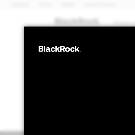
BlackRock
iShares
Aladdin
Nuestra compañía
Quiénes 
RENTA VARIABLE
BGF World Hea
Valor liquidativo a 07 ago 2026
Variación 
USD 11,93
US
52 Semanas: 9,77 - 12,11