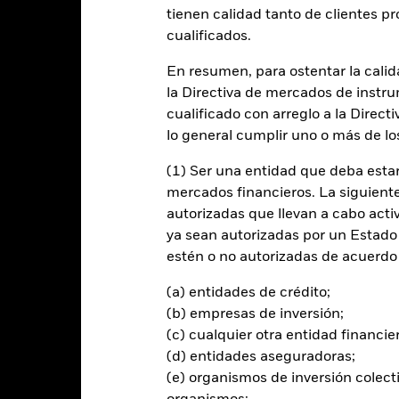
entabilidad
Datos clave
Gestores del fondo
tienen calidad tanto de clientes p
cualificados.
n
En resumen, para ostentar la calida
la Directiva de mercados de instru
 la rentabilidad de su inversión a través de una combinación de reval
e forma coherente con los principios de inversión medioambientales, 
cualificado con arreglo a la Direct
lo general cumplir uno o más de los
 menos el 70 % de sus activos totales en valores de renta variable 
(1) Ser una entidad que deba estar
l sector sanitario, farmacéutico, de tecnología y suministros médicos,
mercados financieros. La siguiente 
autorizadas que llevan a cabo acti
ya sean autorizadas por un Estado
tirán de acuerdo con lo establecido en su Política ESG, tal como se in
estén o no autorizadas de acuerdo 
ESG, consulte el folleto y el sitio web de BlackRock: www.blackrock.
(a) entidades de crédito;
(b) empresas de inversión;
(c) cualquier otra entidad financie
al en Riesgo.
El valor de las inversiones y los ingresos derivados d
(d) entidades aseguradoras;
os inversores no recuperen la cantidad invertida originalmente.
(e) organismos de inversión colect