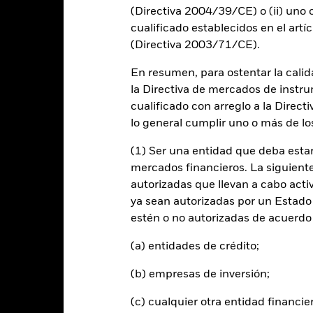
(Directiva 2004/39/CE) o (ii) uno o
alues
0
cualificado establecidos en el artíc
(Directiva 2003/71/CE).
En resumen, para ostentar la calida
la Directiva de mercados de instru
cualificado con arreglo a la Direct
lo general cumplir uno o más de los
2021
2022
2023
(1) Ser una entidad que deba estar
Índice de referencia 
Rentabilidad total (%)
mercados financieros. La siguiente 
autorizadas que llevan a cabo acti
d of interactive chart.
ya sean autorizadas por un Estado
2021
2022
estén o no autorizadas de acuerdo 
entabilidad total (%) USD
(a) entidades de crédito;
ndice de referencia con limitaciones 1
(%) USD
(b) empresas de inversión;
 rentabilidad se indica tras deducir los gastos corrientes. Las even
(c) cualquier otra entidad financie
edan excluidas del cálculo.