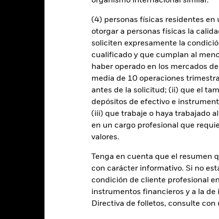
organismo internacional similar.
es incompatibles con los criterios ESG. Este filtro ESG podría reduci
ersiones del Fondo si se compara con un fondo sin dicho filtro.
 cualquier entidad que presta servicios como la custodia de activos,
(4) personas físicas residentes e
instrumentos, puede exponer al Fondo a pérdidas financieras.
otorgar a personas físicas la calid
soliciten expresamente la condición
cualificado y que cumplan al menos 
Datos clave
haber operado en los mercados de
media de 10 operaciones trimestral
antes de la solicitud; (ii) que el t
depósitos de efectivo e instrumen
USD 12.976.299.556
Fecha de lanzamiento de la se
(iii) que trabaje o haya trabajado 
Share Class Currency
en un cargo profesional que requie
06 abr 2001
valores.
Clase de activo
USD
Clasificación SFDR
Tenga en cuenta que el resumen 
MSCI WRLD HealthCare ND
con carácter informativo. Si no est
Ongoing Charge Fee
(USD)
condición de cliente profesional e
ISIN
0,00%
instrumentos financieros y a la de 
Inversión inicial mínima
0,60%
Directiva de folletos, consulte co
Uso de los ingresos
0,00%