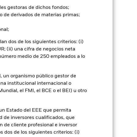
ecimiento del capital y rendimientos
 y de gobierno corporativo (ESG)
des gestoras de dichos fondos;
s de renta variable (como acciones)
o de derivados de materias primas;
, productos farmacéuticos,
se invertirán de acuerdo con lo
onal;
acterísticas ESG, consulte el folleto
k-baseline-screens-in-europe-
 dos de los siguientes criterios: (i)
; (ii) una cifra de negocios neta
go de divisas. El uso de derivados
er») a otras clases de acciones del
n número medio de 250 empleados a lo
ara minimizar el riesgo de contagio
er un listado de todas las clases de
 «Hedged» en su nombre. Además, el
l, un organismo público gestor de
itud a la sociedad gestora del fondo.
na institucional internacional o
ndial, el FMI, el BCE o el BEI) u otro
cibirá el 62,5% de los ingresos
o de valores. Debido a que el
 esto ha quedado excluido de los
n un Estado del EEE que permita
ad de inversores cualificados, que
Mostrar menos
 de cliente profesional e inversor
dos de los siguientes criterios: (i)