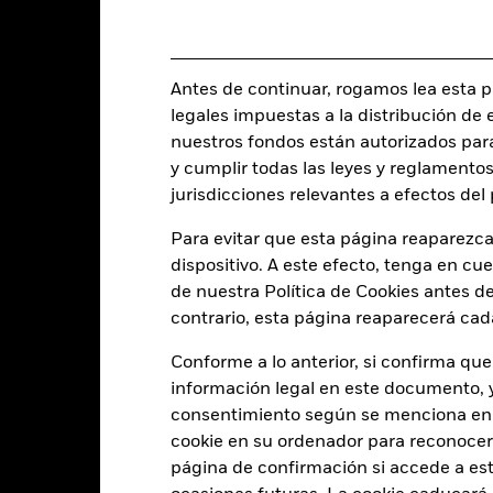
Estructura legal
USD 1.000,00
Categoría Morningstar
Luxemburgo
Antes de continuar, rogamos lea esta pá
Frecuencia de negociación
BlackRock (Luxembourg) S.A.
legales impuestas a la distribución de 
SEDOL
Fecha de la operación + 3 días
nuestros fondos están autorizados par
BGFWHSU
y cumplir todas las leyes y reglamentos
jurisdicciones relevantes a efectos de
Para evitar que esta página reaparezca
Características del Fond
dispositivo. A este efecto, tenga en cu
de nuestra Política de Cookies antes de
contrario, esta página reaparecerá cad
98
Rendimiento de distribución 
Conforme a lo anterior, si confirma que
dividendos a 12 meses
información legal en este documento, y 
a 31 jul 2026
-
consentimiento según se menciona en 
Beta de las acciones a 3 años
cookie en su ordenador para reconocerlo
a -
página de confirmación si accede a este
26,54
Ratio precio/valor contable