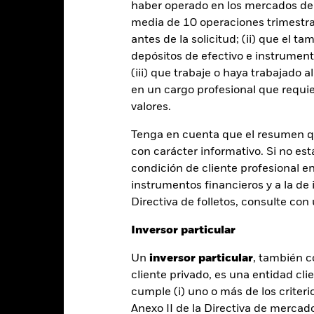
PRIIP KID
Ficha informativa
Prospectus
haber operado en los mercados de
 Fund
media de 10 operaciones trimestral
Rentabilidad
antes de la solicitud; (ii) que el t
entabilidad
Datos clave
Gestores del fondo
depósitos de efectivo e instrumen
(iii) que trabaje o haya trabajado 
en un cargo profesional que requie
entabilidad
valores.
Tenga en cuenta que el resumen 
Año natural
Anualizada
Acumulada
Anual
con carácter informativo. Si no est
ge: 2025-04-30 00:00:00 to 2026-07-31 00:00:00.
: 0 to 24.
condición de cliente profesional e
te gráfico muestra la rentabilidad del producto como el porcenta
instrumentos financieros y a la de 
s 0 últimos años frente a su índice de referencia. Puede ayudarle 
oducto en el pasado y compararlo con su índice de referencia.
Directiva de folletos, consulte co
art
Inversor particular
r chart with 2 data series.
e chart has 1 X axis displaying categories.
e chart has 1 Y axis displaying Values. Range: -0.5 to 0.5.
Un
inversor particular
, también c
cliente privado, es una entidad cli
cumple (i) uno o más de los criterio
Anexo II de la Directiva de mercad