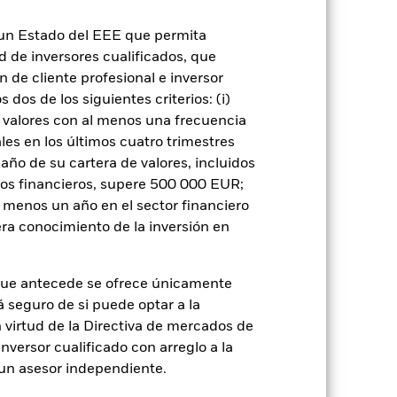
r el posible universo de inversión y
 o como contraparte de contratos
n un Estado del EEE que permita
ad de inversores cualificados, que
 de cliente profesional e inversor
dos de los siguientes criterios: (i)
 valores con al menos una frecuencia
es en los últimos cuatro trimestres
amaño de su cartera de valores, incluidos
tos financieros, supere 500 000 EUR;
rie
21 may 2025
al menos un año en el sector financiero
USD
ra conocimiento de la inversión en
Renta variable
Artículo 8 - ESG Caracteristicas
que antecede se ofrece únicamente
á seguro de si puede optar a la
0,91%
n virtud de la Directiva de mercados de
LU3061478114
inversor cualificado con arreglo a la
USD 50.000.000,00
n un asesor independiente.
Distribución