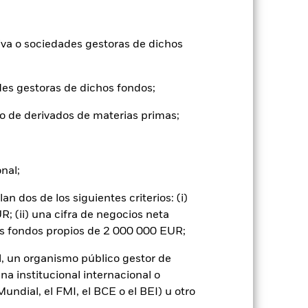
ntabilidad pasada no es un indicador
formas muy diferentes en el futuro.
iva o sociedades gestoras de dichos
o
), con reinversión de los ingresos
mentar o disminuir como resultado de
des gestoras de dichos fondos;
a divisa distinta de la utilizada para el
o de derivados de materias primas;
onal;
 dos de los siguientes criterios: (i)
; (ii) una cifra de negocios neta
do es más sensible a cualquier hecho
os fondos propios de 2 000 000 EUR;
los títulos de renta variable y los títulos
tre otros factores que influyen están los
ortancia.
La gestión activa de la
l, un organismo público gestor de
e cambio. Si las exposiciones a divisas
na institucional internacional o
ación.
La gestión activa de la exposición a
io. Si las exposiciones a divisas frente
ndial, el FMI, el BCE o el BEI) u otro
l Fondo pretende excluir a las empresas