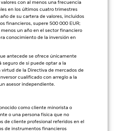
SFDR Web Disclosure
Download
 valores con al menos una frecuencia
es en los últimos cuatro trimestres
amaño de su cartera de valores, incluidos
Holdings
Literatura
tos financieros, supere 500 000 EUR;
al menos un año en el sector financiero
ra conocimiento de la inversión en
que antecede se ofrece únicamente
á seguro de si puede optar a la
n virtud de la Directiva de mercados de
je de pérdidas o ganancias anuales en
inversor cualificado con arreglo a la
e a evaluar cómo se ha gestionado el
n un asesor independiente.
onocido como cliente minorista o
ente o una persona física que no
s de cliente profesional referidos en el
os de instrumentos financieros