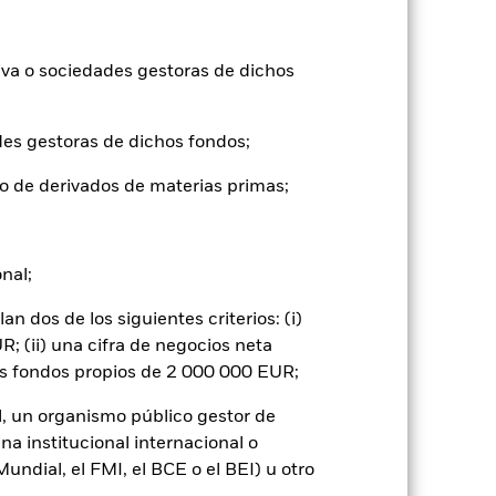
19,8
-5,4
3,8
1,1
14,8
iva o sociedades gestoras de dichos
tuales comisiones de entrada/salida
ntabilidad pasada no es un indicador
des gestoras de dichos fondos;
formas muy diferentes en el futuro.
o
o de derivados de materias primas;
), con reinversión de los ingresos
mentar o disminuir como resultado de
a divisa distinta de la utilizada para el
onal;
 dos de los siguientes criterios: (i)
; (ii) una cifra de negocios neta
os fondos propios de 2 000 000 EUR;
l, un organismo público gestor de
na institucional internacional o
ndial, el FMI, el BCE o el BEI) u otro
do es más sensible a cualquier hecho
los títulos de renta variable y los títulos