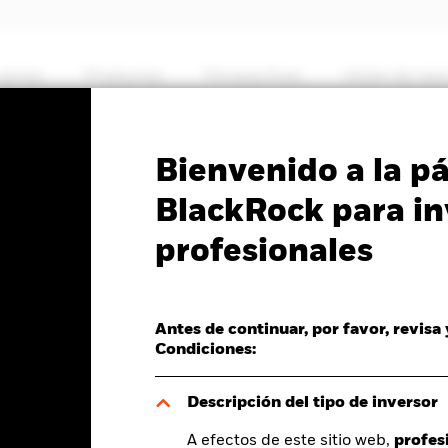
somos
Productos
Perspectivas
Visión de me
PRIIP KID
Ficha informativa
Prospectus
Bienvenido a la p
lthscience Fund
BlackRock para in
profesionales
Antes de continuar, por favor, revisa
del valor liquidativo a 07 ago 2026
Morningstar Rating
Condiciones:
D 0,45 (0,58%)
Descripción del tipo de inversor
A efectos de este sitio web,
profes