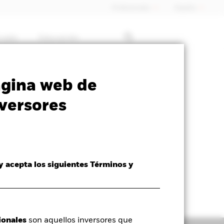
Profesionales
España
rcado
Educación
SFDR Web Disclosure
Download
ágina web de
versores
 y acepta los siguientes Términos y
ionales
son aquellos inversores que