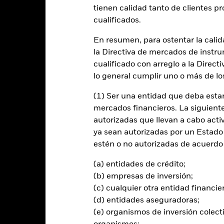
entabilidad
Datos clave
Gestores del fondo
tienen calidad tanto de clientes p
cualificados.
n
En resumen, para ostentar la calida
la Directiva de mercados de instru
 la rentabilidad de su inversión a través de una combinación de reval
e forma coherente con los principios de inversión medioambientales, 
cualificado con arreglo a la Direct
lo general cumplir uno o más de los
 menos el 70 % de sus activos totales en valores de renta variable 
(1) Ser una entidad que deba estar
l sector sanitario, farmacéutico, de tecnología y suministros médicos,
mercados financieros. La siguiente 
autorizadas que llevan a cabo acti
ya sean autorizadas por un Estado
tirán de acuerdo con lo establecido en su Política ESG, tal como se in
estén o no autorizadas de acuerdo 
ESG, consulte el folleto y el sitio web de BlackRock: www.blackrock.
(a) entidades de crédito;
(b) empresas de inversión;
(c) cualquier otra entidad financie
al en Riesgo.
El valor de las inversiones y los ingresos derivados d
(d) entidades aseguradoras;
os inversores no recuperen la cantidad invertida originalmente.
(e) organismos de inversión colect