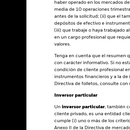
PRIIP KID
Ficha informativa
Prospectus
haber operado en los mercados de
 Fund
media de 10 operaciones trimestral
Rentabilidad
antes de la solicitud; (ii) que el t
entabilidad
Datos clave
Gestores del fondo
depósitos de efectivo e instrumen
(iii) que trabaje o haya trabajado 
en un cargo profesional que requie
entabilidad
valores.
Tenga en cuenta que el resumen 
Año natural
Anualizada
Acumulada
Anual
con carácter informativo. Si no est
ge: 2001-01-01 00:00:00 to 2026-07-31 00:00:00.
e: -500 to 1000.
condición de cliente profesional e
te gráfico muestra la rentabilidad del producto como el porcenta
instrumentos financieros y a la de 
s 10 últimos años frente a su índice de referencia. Puede ayudarl
oducto en el pasado y compararlo con su índice de referencia.
Directiva de folletos, consulte co
art
30
Inversor particular
r chart with 2 data series.
e chart has 1 X axis displaying categories.
e chart has 1 Y axis displaying Values. Range: -10 to 30.
Un
inversor particular
, también c
cliente privado, es una entidad cli
20
cumple (i) uno o más de los criterio
Anexo II de la Directiva de mercad