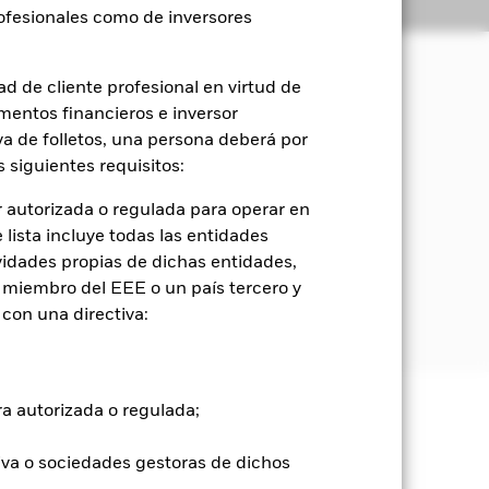
Holdings
Literatura
rofesionales como de inversores
d de cliente profesional en virtud de
mentos financieros e inversor
orización del capital y rendimientos
sociales y de gobierno corporativo
iva de folletos, una persona deberá por
 siguientes requisitos:
(como acciones) de empresas cuya
 autorizada o regulada para operar en
 así como en el desarrollo de
lista incluye todas las entidades
vidades propias de dichas entidades,
 miembro del EEE o un país tercero y
dica en el folleto. Para obtener más
con una directiva:
com/baselinescreens
ra autorizada o regulada;
e ellas pueden subir o bajar, y no
iva o sociedades gestoras de dichos