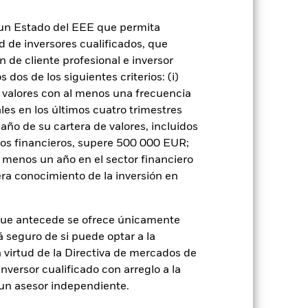
tre otros factores que influyen están los
ortancia.
La gestión activa de la
n un Estado del EEE que permita
e cambio. Si las exposiciones a divisas
ación.
La gestión activa de la exposición a
ad de inversores cualificados, que
io. Si las exposiciones a divisas frente
 de cliente profesional e inversor
l Fondo pretende excluir a las empresas
r el posible universo de inversión y
dos de los siguientes criterios: (i)
 valores con al menos una frecuencia
 o como contraparte de contratos
es en los últimos cuatro trimestres
amaño de su cartera de valores, incluidos
tos financieros, supere 500 000 EUR;
al menos un año en el sector financiero
ra conocimiento de la inversión en
que antecede se ofrece únicamente
rie
06 abr 2001
á seguro de si puede optar a la
USD
n virtud de la Directiva de mercados de
Renta variable
inversor cualificado con arreglo a la
Artículo 8 - ESG Caracteristicas
n un asesor independiente.
1,81%