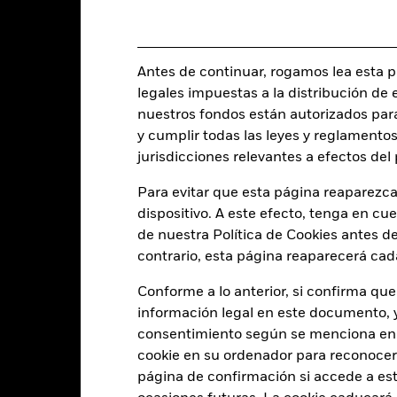
(USD)
ISIN
5,00%
Inversión inicial mínima
1,50%
Antes de continuar, rogamos lea esta pá
Uso de los ingresos
0,00%
legales impuestas a la distribución de 
Estructura legal
USD 1.000,00
nuestros fondos están autorizados par
Categoría Morningstar
y cumplir todas las leyes y reglamentos
Luxemburgo
jurisdicciones relevantes a efectos de
Frecuencia de negociación
BlackRock (Luxembourg) S.A.
SEDOL
Para evitar que esta página reaparezca
Fecha de la operación + 3 días
dispositivo. A este efecto, tenga en cu
MEALU LX
de nuestra Política de Cookies antes de
contrario, esta página reaparecerá cad
Características del Fond
Conforme a lo anterior, si confirma que
información legal en este documento, y 
consentimiento según se menciona en 
cookie en su ordenador para reconocerlo
98
Desviación típica (3 años)
página de confirmación si accede a este
a 31 jul 2026