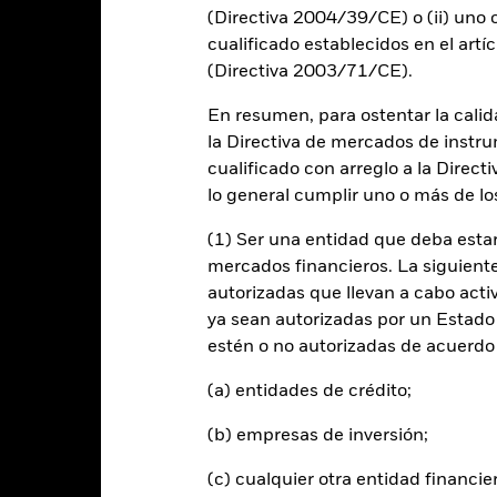
(Directiva 2004/39/CE) o (ii) uno o
alues
10
cualificado establecidos en el artíc
(Directiva 2003/71/CE).
En resumen, para ostentar la calida
0
la Directiva de mercados de instru
cualificado con arreglo a la Direct
lo general cumplir uno o más de los
-10
2016
2017
2018
2019
2020
2021
(1) Ser una entidad que deba estar
Índice de referencia 
Rentabilidad total (%)
mercados financieros. La siguiente 
autorizadas que llevan a cabo acti
d of interactive chart.
Durante este periodo, la rentabilidad se logró en unas circuns
ya sean autorizadas por un Estado
estén o no autorizadas de acuerdo 
l 30 ago 2022, el Fondo cambió su nombre y/o su objetivo y política 
(a) entidades de crédito;
2016
2017
2018
2019
2020
(b) empresas de inversión;
entabilidad total (%)
-8,0
21,8
5,0
24,4
14,0
USD
(c) cualquier otra entidad financie