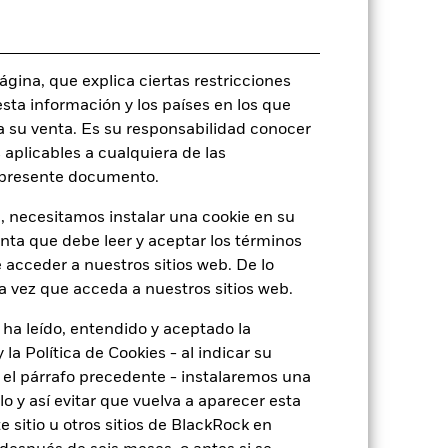
LU0122379950
USD 5.000,00
gina, que explica ciertas restricciones
Acumulación
esta información y los países en los que
UCITS
a su venta. Es su responsabilidad conocer
Sector Equity Healthcare
 aplicables a cualquiera de las
l presente documento.
Monetario diaria
7091148
, necesitamos instalar una cookie en su
enta que debe leer y aceptar los términos
 acceder a nuestros sitios web. De lo
a vez que acceda a nuestros sitios web.
o
 ha leído, entendido y aceptado la
la Política de Cookies - al indicar su
el párrafo precedente - instalaremos una
 y así evitar que vuelva a aparecer esta
12,58%
 sitio u otros sitios de BlackRock en