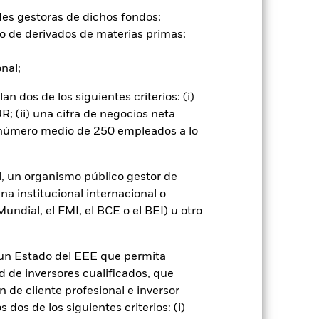
ecimiento del capital y rendimientos
 y de gobierno corporativo (ESG)
des gestoras de dichos fondos;
s de renta variable (como acciones)
o de derivados de materias primas;
, productos farmacéuticos,
se invertirán de acuerdo con lo
onal;
acterísticas ESG, consulte el folleto
k-baseline-screens-in-europe-
 dos de los siguientes criterios: (i)
; (ii) una cifra de negocios neta
go de divisas. El uso de derivados
er») a otras clases de acciones del
n número medio de 250 empleados a lo
ara minimizar el riesgo de contagio
er un listado de todas las clases de
 «Hedged» en su nombre. Además, el
l, un organismo público gestor de
itud a la sociedad gestora del fondo.
na institucional internacional o
ndial, el FMI, el BCE o el BEI) u otro
cibirá el 62,5% de los ingresos
o de valores. Debido a que el
 esto ha quedado excluido de los
n un Estado del EEE que permita
ad de inversores cualificados, que
Mostrar menos
 de cliente profesional e inversor
dos de los siguientes criterios: (i)