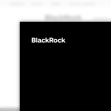
BlackRock
iShares
Aladdin
Nuestra compañía
Quiénes 
RENTA VARIABLE
BGF World Hea
Valor liquidativo a 07 ago 2026
Variación 
USD 77,45
US
52 Semanas: 63,95 - 78,64