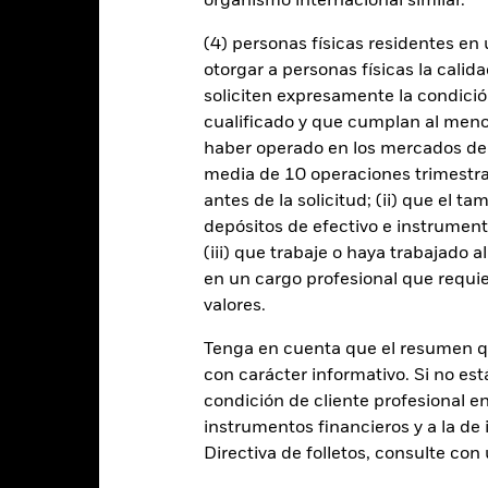
organismo internacional similar.
ede ver afectado por los movimientos diarios del mercado bursátil. En
económicas, beneficios empresariales y los hechos societarios de imp
(4) personas físicas residentes e
puede tornar al Fondo más sensible a las oscilaciones de los tipos d
e revalorizan, los inversores podrían no beneficiarse de dicha apreci
otorgar a personas físicas la calid
ue el Fondo sea más sensible a las oscilaciones de los tipos de camb
soliciten expresamente la condición
orizan, los inversores podrían no beneficiarse de dicha apreciación.
E
es incompatibles con los criterios ESG. Este filtro ESG podría reduci
cualificado y que cumplan al menos 
ersiones del Fondo si se compara con un fondo sin dicho filtro.
haber operado en los mercados de
 cualquier entidad que presta servicios como la custodia de activos,
instrumentos, puede exponer al Fondo a pérdidas financieras.
media de 10 operaciones trimestral
antes de la solicitud; (ii) que el t
depósitos de efectivo e instrumen
Datos clave
(iii) que trabaje o haya trabajado 
en un cargo profesional que requie
valores.
Tenga en cuenta que el resumen 
USD 12.976.299.556
Fecha de lanzamiento de la se
con carácter informativo. Si no est
Share Class Currency
condición de cliente profesional e
06 abr 2001
Clase de activo
instrumentos financieros y a la de 
USD
Clasificación SFDR
Directiva de folletos, consulte co
MSCI WRLD HealthCare ND
Ongoing Charge Fee