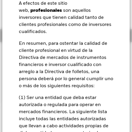
52 Semanas: 1.108,00 - 1.268,00
A efectos de este sitio
BlackRock
web,
profesionales
son aquellos
Variación del valor liquidativo a 05 ago 2026
JPY 13,00 (1,04%)
inversores que tienen calidad tanto de
iShares
clientes profesionales como de inversores
cualificados.
Información general
Aladdin
En resumen, para ostentar la calidad de
cliente profesional en virtud de la
Filosofía de inversión
Nuestra compañía
Directiva de mercados de instrumentos
El Fondo Global Enhanced Equity Yield pretende generar un
financieros e inversor cualificado con
elevado nivel de ingresos. El Fondo invierte globalmente,
sin límites prescritos de país o región, un mínimo del 70 %
arreglo a la Directiva de folletos, una
de sus activos globales en acciones ordinarias. El Fondo hace
persona deberá por lo general cumplir uno
uso de los derivados de una forma fundamental para su
o más de los siguientes requisitos:
objetivo de inversión, a fin de generar ingresos adicionales.
(1) Ser una entidad que deba estar
autorizada o regulada para operar en
mercados financieros. La siguiente lista
INFORMACIÓN IMPORTANTE: Capital en Riesgo.
El valor
incluye todas las entidades autorizadas
de las inversiones y los ingresos derivados de ellas pueden
que llevan a cabo actividades propias de
subir o bajar, y no están garantizados. Es posible que los