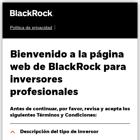
Política de privacidad
Quiénes somos
RENTA VARIABLE
BGF Systematic Global
Productos
Bienvenido a la página
Equity High Income
Perspectivas
web de BlackRock para
Fund
inversores
Visión de mercado
profesionales
Educación
Antes de continuar, por favor, revisa y acepta los
Profesionales
siguientes Términos y Condiciones:
Valor liquidativo a 05 ago 2026
España
Descripción del tipo de inversor
JPY 1.268,00
Change location