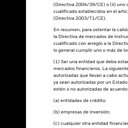
d of interactive chart.
(Directiva 2004/39/CE) o (ii) uno o
2021
2022
cualificado establecidos en el artíc
(Directiva 2003/71/CE).
entabilidad total (%) GBP
ndice de referencia objetivo 1 (%) GBP
En resumen, para ostentar la calida
la Directiva de mercados de instru
 rentabilidad se indica tras deducir los gastos corrientes. Las even
edan excluidas del cálculo.
cualificado con arreglo a la Direct
lo general cumplir uno o más de los
s cifras mostradas hacen referencia a rentabilidades pasadas.
La re
able de la rentabilidad futura. Los mercados podrían evolucionar de 
(1) Ser una entidad que deba estar
ede ayudarle a evaluar cómo se ha gestionado el fondo en el pasad
mercados financieros. La siguiente 
 rentabilidad se muestra tomando como base el Valor Liquidativo (VL
autorizadas que llevan a cabo acti
utos cuando corresponda. La rentabilidad de su inversión puede au
ya sean autorizadas por un Estado
s fluctuaciones del valor de las divisas si su inversión se realiza en un
lculo de la rentabilidad pasada. Fuente: Blackrock
estén o no autorizadas de acuerdo 
(a) entidades de crédito;
(b) empresas de inversión;
Riesgos clave
(c) cualquier otra entidad financie