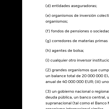
(d) entidades aseguradoras;
 y los títulos relacionados con la renta variable se puede ver afectado
en están los acontecimientos políticos, las noticias económicas, bene
(e) organismos de inversión colect
tende excluir a las empresas que participen en determinadas activid
osible universo de inversión y afectar negativamente al valor de las i
organismos;
 cualquier entidad que presta servicios como la custodia de activos,
(f) fondos de pensiones o socieda
instrumentos, puede exponer al Fondo a pérdidas financieras.
(g) corredores de materias primas 
Datos clave
(h) agentes de bolsa;
(i) cualquier otro inversor instituci
(2) grandes organismos que cumplan
USD 1.730.604.612
Fecha de lanzamiento de la se
un balance total de 20 000 000 EUR
Share Class Currency
anual de 40 000 000 EUR; (iii) un
11 abr 2024
Clase de activo
(3) un gobierno nacional o regiona
USD
Clasificación SFDR
deuda pública, un banco central, u
 USA ESG Ex Select Business
supranacional (tal como el Banco Mu
Ongoing Charge Fee
Involvement Screens Index