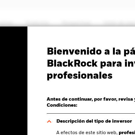
somos
Productos
Perspectivas
Visión de me
PRIIP KID
Ficha informativa
Prospectus
Bienvenido a la p
Managed US Equity Fund
BlackRock para in
profesionales
Antes de continuar, por favor, revisa
del valor liquidativo a 06 ago 2026
Condiciones:
P -0,01 (-0,11%)
Descripción del tipo de inversor
A efectos de este sitio web,
profes