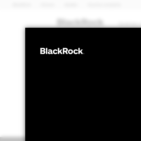
BlackRock
iShares
Aladdin
Nuestra compañía
Quiénes 
RENTA VARIABLE
QMM Actively 
Valor liquidativo a 06 ago 2026
Variación 
GBP 13,10
GB
52 Semanas: 10,77 - 13,16