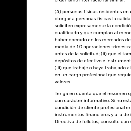
organismo internacional similar.
Comisión de rentabilidad
0,00%
(4) personas físicas residentes e
Inversión mínima posterior
IE000PBSSTH3
otorgar a personas físicas la calid
Uso de los ingresos
GBP 200.000.000,00
soliciten expresamente la condición
Estructura legal
-
cualificado y que cumplan al menos 
Categoría Morningstar
haber operado en los mercados de
Irlanda
media de 10 operaciones trimestral
Frecuencia de negociación
BlackRock Asset Management
antes de la solicitud; (ii) que el t
Ireland Limited
SEDOL
depósitos de efectivo e instrumen
Trade Date + 2 days
(iii) que trabaje o haya trabajado 
QMUEQGD
en un cargo profesional que requie
valores.
Tenga en cuenta que el resumen 
Características del Fond
con carácter informativo. Si no est
condición de cliente profesional e
instrumentos financieros y a la de 
Directiva de folletos, consulte co
671
Rendimiento de distribución 
dividendos a 12 meses