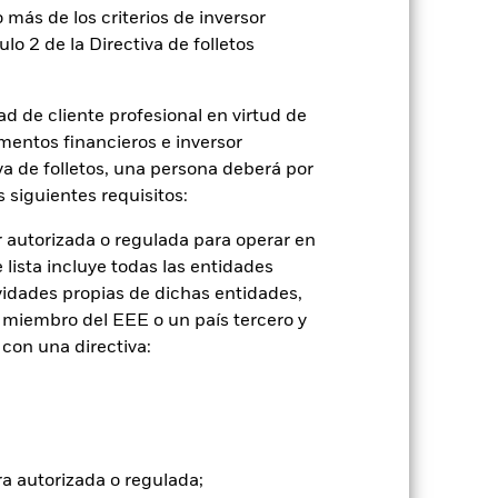
 más de los criterios de inversor
2023
2024
2025
ulo 2 de la Directiva de folletos
7,2
d de cliente profesional en virtud de
9,4
mentos financieros e inversor
tuales comisiones de entrada/salida
iva de folletos, una persona deberá por
 siguientes requisitos:
ntabilidad pasada no es un indicador
formas muy diferentes en el futuro.
 autorizada o regulada para operar en
o
lista incluye todas las entidades
), con reinversión de los ingresos
vidades propias de dichas entidades,
mentar o disminuir como resultado de
 miembro del EEE o un país tercero y
a divisa distinta de la utilizada para el
con una directiva:
ra autorizada o regulada;