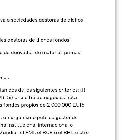
 por los movimientos diarios del mercado
ficios empresariales y los hechos
iva o sociedades gestoras de dichos
ades incompatibles con los criterios
nversiones del Fondo si se compara con un
 o como contraparte de contratos
des gestoras de dichos fondos;
o de derivados de materias primas;
onal;
 dos de los siguientes criterios: (i)
rie
11 abr 2024
; (ii) una cifra de negocios neta
GBP
os fondos propios de 2 000 000 EUR;
Renta variable
l, un organismo público gestor de
Artículo 8 - ESG Caracteristicas
na institucional internacional o
ndial, el FMI, el BCE o el BEI) u otro
0,32%