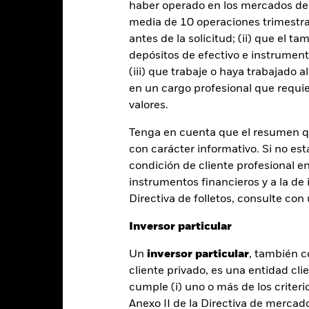
haber operado en los mercados de
oducto en el pasado y compararlo con su índice de referencia.
media de 10 operaciones trimestral
art
antes de la solicitud; (ii) que el t
10
r chart with 2 data series.
depósitos de efectivo e instrumen
e chart has 1 X axis displaying categories.
e chart has 1 Y axis displaying Values. Range: 0 to 10.
(iii) que trabaje o haya trabajado 
8
en un cargo profesional que requie
valores.
6
Tenga en cuenta que el resumen 
alues
con carácter informativo. Si no est
condición de cliente profesional e
4
instrumentos financieros y a la de 
Directiva de folletos, consulte co
2
Inversor particular
Un
inversor particular
, también c
0
2021
2022
2023
cliente privado, es una entidad cli
cumple (i) uno o más de los criterio
Índice de referen
Rentabilidad total (%)
Anexo II de la Directiva de mercad