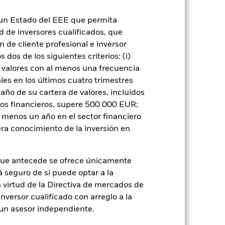
0,00%
n un Estado del EEE que permita
GBP 1.000,00
ad de inversores cualificados, que
Distribución
 de cliente profesional e inversor
UCITS
dos de los siguientes criterios: (i)
US Large-Cap Blend Equity
 valores con al menos una frecuencia
es en los últimos cuatro trimestres
Monetario diaria
amaño de su cartera de valores, incluidos
BMCMT66
tos financieros, supere 500 000 EUR;
al menos un año en el sector financiero
ra conocimiento de la inversión en
que antecede se ofrece únicamente
o
á seguro de si puede optar a la
n virtud de la Directiva de mercados de
inversor cualificado con arreglo a la
n un asesor independiente.
de
0,36