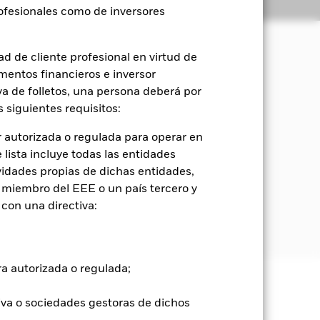
Holdings
Literatura
rofesionales como de inversores
d de cliente profesional en virtud de
mentos financieros e inversor
t Screens Index (Índice de
iva de folletos, una persona deberá por
 siguientes requisitos:
e empresas que se hayan constituido,
 que incluye instrumentos financieros
 autorizada o regulada para operar en
también podrá invertir en otros
lista incluye todas las entidades
vidades propias de dichas entidades,
 miembro del EEE o un país tercero y
de empresas inmobiliarias y en
con una directiva:
tir en instrumentos del mercado
ra autorizada o regulada;
e ellas pueden subir o bajar, y no
iva o sociedades gestoras de dichos