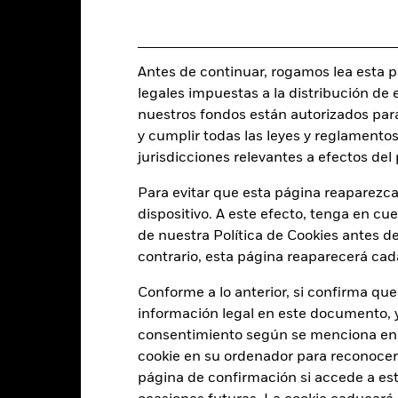
a 31 jul 2026
-
Beta de las acciones a 3 años
a -
29,97
Antes de continuar, rogamos lea esta pá
Ratio precio/valor contable
legales impuestas a la distribución de 
a 30 jun 2026
nuestros fondos están autorizados par
y cumplir todas las leyes y reglamentos
jurisdicciones relevantes a efectos de
Indicador de riesgo
Para evitar que esta página reaparezca
dispositivo. A este efecto, tenga en cu
de nuestra Política de Cookies antes de
contrario, esta página reaparecerá cad
4
1
2
3
5
6
7
Conforme a lo anterior, si confirma que
Riesgo bajo
Riesgo alto
información legal en este documento, y 
consentimiento según se menciona en 
cookie en su ordenador para reconocerlo
Menor rentabilidad
Mayor rentabilidad
página de confirmación si accede a este