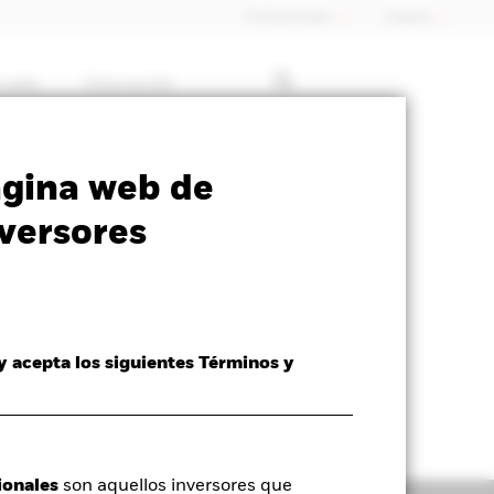
Profesionales
España
rcado
Educación
SFDR Web Disclosure
Download
ágina web de
versores
 y acepta los siguientes Términos y
ionales
son aquellos inversores que