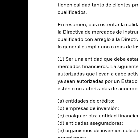
entabilidad
Datos clave
Gestores del fondo
tienen calidad tanto de clientes p
cualificados.
n
En resumen, para ostentar la calida
la Directiva de mercados de instru
ilidad superior a la del MSCI USA ESG Ex Select Business Involvemen
de 3 años.
cualificado con arreglo a la Direct
lo general cumplir uno o más de los
l 80 % de sus activos en valores de renta variable (como acciones) d
principal en Estados Unidos e instrumentos relacionados con ellos, lo
(1) Ser una entidad que deba estar
s cuyos precios se basan en uno o más activos subyacentes). El Fondo 
mercados financieros. La siguiente 
ilados a la renta variable y/o instrumentos, depósitos y efectivo.
autorizadas que llevan a cabo acti
ya sean autorizadas por un Estado
ores de renta variable y valores relacionados con la renta variable 
estén o no autorizadas de acuerdo 
, con fines de liquidez y otros fines accesorios, también podrá inver
vencimientos a corto plazo).
(a) entidades de crédito;
(b) empresas de inversión;
(c) cualquier otra entidad financie
(d) entidades aseguradoras;
al en Riesgo.
El valor de las inversiones y los ingresos derivados d
(e) organismos de inversión colect
os inversores no recuperen la cantidad invertida originalmente.