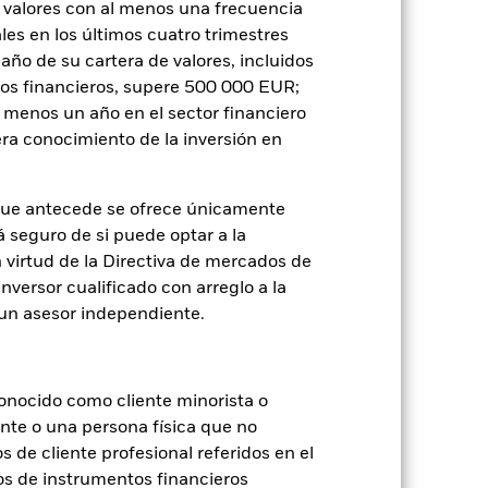
 valores con al menos una frecuencia
es en los últimos cuatro trimestres
amaño de su cartera de valores, incluidos
tos financieros, supere 500 000 EUR;
al menos un año en el sector financiero
ra conocimiento de la inversión en
que antecede se ofrece únicamente
á seguro de si puede optar a la
n virtud de la Directiva de mercados de
inversor cualificado con arreglo a la
n un asesor independiente.
onocido como cliente minorista o
2024
2025
ente o una persona física que no
s de cliente profesional referidos en el
cia objetivo 1 (%)
os de instrumentos financieros