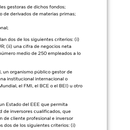
los criterios ESG. Por consiguiente,
des gestoras de dichos fondos;
este. Este filtro ESG podría afectar
o de derivados de materias primas;
 los títulos de renta variable y los
ursátil. Entre otros factores que
hos societarios de importancia.
onal;
Mostrar menos
 dos de los siguientes criterios: (i)
; (ii) una cifra de negocios neta
n número medio de 250 empleados a lo
ctus
SFDR Web Disclosure
l, un organismo público gestor de
Holdings
Literatura
na institucional internacional o
ndial, el FMI, el BCE o el BEI) u otro
n un Estado del EEE que permita
ad de inversores cualificados, que
 de cliente profesional e inversor
je de pérdidas o ganancias anuales en
dos de los siguientes criterios: (i)
a evaluar cómo se ha gestionado el