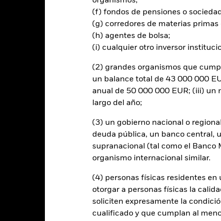
organismos;
resas que participen en determinadas actividades incompatibles con 
(f) fondos de pensiones o socieda
valuación ética personal del filtro ESG del Fondo antes de invertir en 
(g) corredores de materias primas 
ones del Fondo si se compara con un fondo sin dicho filtro. El valor de
riable se puede ver afectado por los movimientos diarios del mercado b
(h) agentes de bolsa;
olíticos, las noticias económicas, beneficios empresariales y los hec
(i) cualquier otro inversor instituci
(2) grandes organismos que cumplan
un balance total de 43 000 000 EUR
anual de 50 000 000 EUR; (iii) u
PRIIP KID
Ficha informativa
Prospe
S Equity
largo del año;
Download
Rentabilidad
(3) un gobierno nacional o regiona
entabilidad
Datos clave
Gestores del fondo
deuda pública, un banco central, u
supranacional (tal como el Banco Mu
entabilidad
organismo internacional similar.
(4) personas físicas residentes e
Año natural
Anualizada
Acumulada
Anual
otorgar a personas físicas la calid
ge: 2024-03-31 00:00:00 to 2026-07-31 00:00:00.
soliciten expresamente la condición
: 0 to 36.
te gráfico muestra la rentabilidad del producto como el porcenta
cualificado y que cumplan al menos 
s 1 últimos años frente a su índice de referencia. Puede ayudarle 