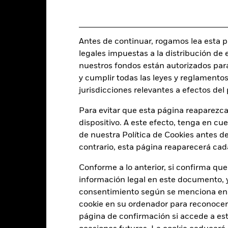
EUR 498.424.149
Activos netos del Fondo
a 07 ago 2026
06 dic 2023
Fecha de lanzamiento del fon
Antes de continuar, rogamos lea esta pá
EUR
Divisa base
legales impuestas a la distribución de 
Renta fija
Benchmark Index
nuestros fondos están autorizados par
rtículo 8 - ESG Caracteristicas
y cumplir todas las leyes y reglamentos
jurisdicciones relevantes a efectos de
0,25%
Acciones en circulación
a 07 ago 2026
Trimestral
Para evitar que esta página reaparezca
ISIN
dispositivo. A este efecto, tenga en cu
0,11%
Uso de los ingresos
de nuestra Política de Cookies antes de
contrario, esta página reaparecerá cad
Domicilio
Físico
Frecuencia de rebalanceo
Conforme a lo anterior, si confirma que
Optimizado
información legal en este documento, y 
UCITS
iShares III plc
consentimiento según se menciona en 
Gestora del fondo
cookie en su ordenador para reconocerlo
State Street Fund Services
(Ireland) Limited
página de confirmación si accede a este
Depositario