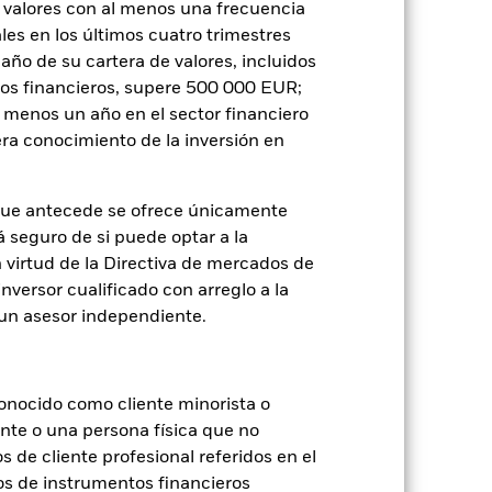
 ética personal del filtro ESG del
 valores con al menos una frecuencia
e las inversiones del Fondo si se
es en los últimos cuatro trimestres
amaño de su cartera de valores, incluidos
tos financieros, supere 500 000 EUR;
go de divisas. El uso de derivados
al menos un año en el sector financiero
er») a otras clases de acciones del
ara minimizar el riesgo de contagio
ra conocimiento de la inversión en
er un listado de todas las clases de
 «Hedged» en su nombre. Además, el
itud a la sociedad gestora del fondo.
que antecede se ofrece únicamente
á seguro de si puede optar a la
Mostrar menos
n virtud de la Directiva de mercados de
inversor cualificado con arreglo a la
Prospectus
n un asesor independiente.
ad
oldings
Literatura
onocido como cliente minorista o
ente o una persona física que no
s de cliente profesional referidos en el
os de instrumentos financieros