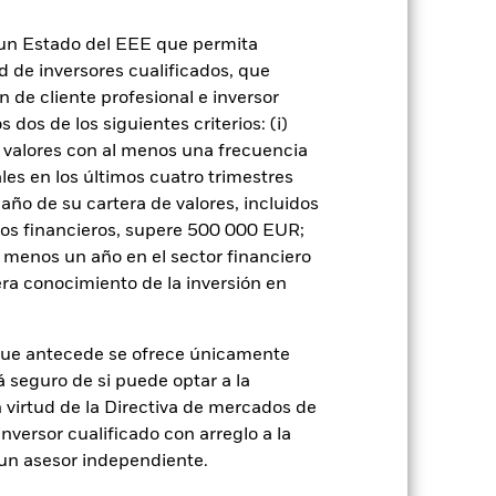
n un Estado del EEE que permita
ad de inversores cualificados, que
 de cliente profesional e inversor
dos de los siguientes criterios: (i)
 valores con al menos una frecuencia
ignificativo en la rentabilidad de los
os que los valores de renta fija con mejor
es en los últimos cuatro trimestres
iesgo.
El índice de referencia solo excluye
amaño de su cartera de valores, incluidos
rales establecidos por el proveedor del
s inversiones del Fondo si se compara con
tos financieros, supere 500 000 EUR;
al menos un año en el sector financiero
 o como contraparte de contratos
ra conocimiento de la inversión en
to: El emisor de un valor mantenido en el
de liquidez: Una menor liquidez
 compre las inversiones con facilidad.
que antecede se ofrece únicamente
á seguro de si puede optar a la
n virtud de la Directiva de mercados de
inversor cualificado con arreglo a la
n un asesor independiente.