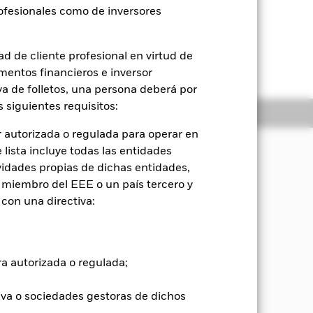
rofesionales como de inversores
d de cliente profesional en virtud de
mentos financieros e inversor
iva de folletos, una persona deberá por
 siguientes requisitos:
oldings
Literatura
 autorizada o regulada para operar en
sión
lista incluye todas las entidades
vidades propias de dichas entidades,
ner, teniendo en cuenta tanto el
na rentabilidad de su inversión que
 miembro del EEE o un país tercero y
omberg MSCI Euro Corporate High Yield
con una directiva:
t Index.
ra autorizada o regulada;
iva o sociedades gestoras de dichos