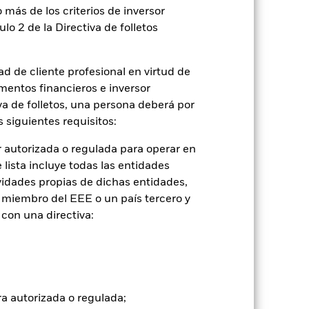
 más de los criterios de inversor
ulo 2 de la Directiva de folletos
je de pérdidas o ganancias anuales en
a evaluar cómo se ha gestionado el
d de cliente profesional en virtud de
mentos financieros e inversor
iva de folletos, una persona deberá por
 siguientes requisitos:
 autorizada o regulada para operar en
lista incluye todas las entidades
vidades propias de dichas entidades,
 miembro del EEE o un país tercero y
con una directiva:
ra autorizada o regulada;