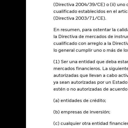
(Directiva 2004/39/CE) o (ii) uno o
Año natural
Anual
Anualizada
Acumulada
cualificado establecidos en el artíc
ge: 2023-12-04 00:00:00 to 2026-08-06 00:00:00.
: 0 to 24.
(Directiva 2003/71/CE).
te gráfico muestra la rentabilidad del producto como el porcenta
s 2 últimos años frente a su índice de referencia. Puede ayudarle 
En resumen, para ostentar la calida
oducto en el pasado y compararlo con su índice de referencia.
la Directiva de mercados de instru
art
cualificado con arreglo a la Direct
10
r chart with 2 data series.
lo general cumplir uno o más de los
e chart has 1 X axis displaying categories.
e chart has 1 Y axis displaying Values. Range: 0 to 10.
8
(1) Ser una entidad que deba estar
mercados financieros. La siguiente 
autorizadas que llevan a cabo acti
6
ya sean autorizadas por un Estado
alues
estén o no autorizadas de acuerdo 
4
(a) entidades de crédito;
(b) empresas de inversión;
2
(c) cualquier otra entidad financie