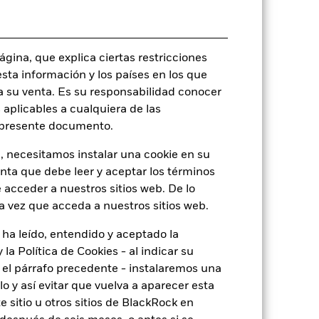
EUR 498.424.149
do
06 dic 2023
gina, que explica ciertas restricciones
EUR
esta información y los países en los que
Bloomberg MSCI Euro Corporate
a su venta. Es su responsabilidad conocer
High Yield Climate Paris-Aligned
ESG Select Index (PAB)
 aplicables a cualquiera de las
l presente documento.
96.514.166,00
, necesitamos instalar una cookie en su
IE000H92C4B8
enta que debe leer y aceptar los términos
Distribución
 acceder a nuestros sitios web. De lo
a vez que acceda a nuestros sitios web.
Irlanda
Reparto mensual
 ha leído, entendido y aceptado la
la Política de Cookies - al indicar su
Sí
el párrafo precedente - instalaremos una
BlackRock Asset Management
 y así evitar que vuelva a aparecer esta
Ireland Limited
 sitio u otros sitios de BlackRock en
State Street Custodial Services