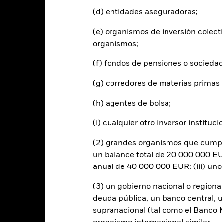
0
(d) entidades aseguradoras;
2021
2022
2023
(e) organismos de inversión colect
Índice de Re
Rentabilidad total (%)
organismos;
d of interactive chart.
(f) fondos de pensiones o socieda
2021
2022
entabilidad total (%) EUR
(g) corredores de materias primas 
ndice de Referencia (%) EUR
(h) agentes de bolsa;
s cifras mostradas hacen referencia a rentabilidades pasadas.
La re
able de la rentabilidad futura. Los mercados podrían evolucionar de 
(i) cualquier otro inversor instituci
ede ayudarle a evaluar cómo se ha gestionado el fondo en el pasad
(2) grandes organismos que cumplan
 rentabilidad mostrada se basa en el valor liquidativo (Net Asset Val
ndimientos brutos cuando corresponda. Los datos de rentabilidad se 
un balance total de 20 000 000 EUR
lue, NAV) del ETF, que puede no ser el mismo que el precio de merca
anual de 40 000 000 EUR; (iii) un
eden obtener rendimientos distintos de la rentabilidad del NAV.
 caso de que su inversión se haya realizado en una divisa que no sea 
(3) un gobierno nacional o regiona
ntabilidad, la rentabilidad de su inversión podrá ser mayor o menor e
deuda pública, un banco central, u
visa.
Fuente:
BlackRock.
supranacional (tal como el Banco Mu