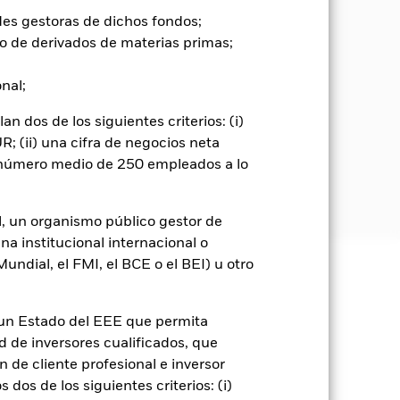
des gestoras de dichos fondos;
o de derivados de materias primas;
onal;
 dos de los siguientes criterios: (i)
; (ii) una cifra de negocios neta
n número medio de 250 empleados a lo
l, un organismo público gestor de
na institucional internacional o
ndial, el FMI, el BCE o el BEI) u otro
e ellas pueden subir o bajar, y no
n un Estado del EEE que permita
to significativo en la rentabilidad
ad de inversores cualificados, que
estos riesgos que los valores de renta
 de cliente profesional e inversor
ntar el nivel de riesgo. El índice de
dos de los siguientes criterios: (i)
 actividades superan los umbrales