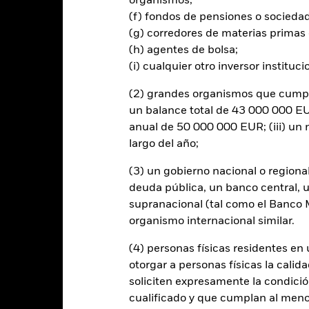
organismos;
vicios; tabaco; carbón térmico;
(f) fondos de pensiones o socieda
vencionales; y generación de
as como infractoras de los
(g) corredores de materias primas 
por el proveedor del índice
(h) agentes de bolsa;
(i) cualquier otro inversor instituci
a proporción de dicho Índice a
 un mínimo porcentaje de sus
(2) grandes organismos que cumplan
n impactos ambientales y/o
un balance total de 43 000 000 EUR
 más objetivos activos de
anual de 50 000 000 EUR; (iii) u
robados por la iniciativa
largo del año;
os en la ciencia, SBTi), o (3)
(3) un gobierno nacional o regiona
deuda pública, un banco central, u
supranacional (tal como el Banco Mu
organismo internacional similar.
al en Riesgo.
El valor de las inversiones y los ingresos derivados d
os inversores no recuperen la cantidad invertida originalmente.
(4) personas físicas residentes e
 el riesgo de crédito y/o los impagos de los emisores tendrán un impac
otorgar a personas físicas la calid
ores calificados sin categoría de inversión pueden ser más sensibles a 
soliciten expresamente la condición
jas de la calificación de solvencia potenciales o reales pueden increme
cualificado y que cumplan al menos 
e ciertas actividades incompatibles con los criterios ESG, si dichas