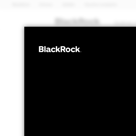
BlackRock
iShares
Aladdin
Nuestra compañía
Quiénes 
RENTA FIJA
iShares 
ESG Pari
HYPE
ETF
Valor liquidativo a 07 ago 2026
Variación 