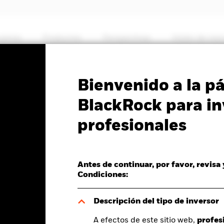
somos
Productos
Perspectivas
Visión de me
PRIIP KID
Ficha informativa
Prospectus
Bienvenido a la p
BlackRock para in
€ High Yield Corp Bond
profesionales
s-Aligned Climate UCITS
Antes de continuar, por favor, revisa
Condiciones:
Descripción del tipo de inversor
del valor liquidativo a 07 ago 2026
A efectos de este sitio web,
Rentabilidad total medida con valor liqu
profes