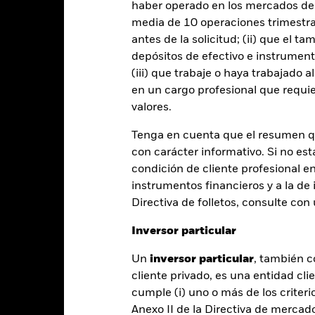
ice. Por consiguiente, los inversores deberán realizar una evaluación
haber operado en los mercados de
r en el Fondo. Este filtro ESG podría afectar negativamente al valor d
media de 10 operaciones trimestral
o.
antes de la solicitud; (ii) que el t
depósitos de efectivo e instrumen
rtura de divisas de este fondo utilizan derivados para cubrir el ries
(iii) que trabaje o haya trabajado 
onllevar un posible riesgo de contagio (también denominado «spill-ov
o se asegurará de que se dispone de los procedimientos adecuados p
en un cargo profesional que requie
nú desplegable que figura justo debajo del nombre del fondo, podrá v
valores.
cciones con cobertura de divisas se identifican mediante la palabra
 de acciones con cobertura de divisas está disponible mediante solic
Tenga en cuenta que el resumen 
con carácter informativo. Si no est
condición de cliente profesional e
instrumentos financieros y a la de 
PRIIP KID
Ficha informativa
Directiva de folletos, consulte co
SG Paris-Aligned
SFDR Web Disclosure
Downlo
Rentabilidad
Inversor particular
Rentabilidad
Datos clave
H
Un
inversor particular
, también c
cliente privado, es una entidad cli
entabilidad
cumple (i) uno o más de los criterio
Anexo II de la Directiva de mercad