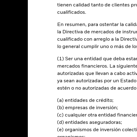
R 0,00 (0,04%)
YTD:
1,60%
tienen calidad tanto de clientes p
cualificados.
En resumen, para ostentar la calida
la Directiva de mercados de instru
cualificado con arreglo a la Direct
lo general cumplir uno o más de los
Rentabilidad
Datos clave
H
(1) Ser una entidad que deba estar
Filosofía de inver
mercados financieros. La siguiente 
ilidad de valores de alto
autorizadas que llevan a cabo acti
El Fondo tiene por objetivo obte
capital como los rendimientos, u
 tipo fijo y emitidos por
ya sean autorizadas por un Estado
refleje la rentabilidad del Blo
s, y trata de cumplir y superar
estén o no autorizadas de acuerdo 
Climate Paris-Aligned ESG Selec
ara los índices de referencia
París.
(a) entidades de crédito;
 identificadas por el proveedor
(b) empresas de inversión;
 en determinadas actividades
(c) cualquier otra entidad financie
erno corporativo («ESG»), entre
(d) entidades aseguradoras;
idas; armas nucleares; armas de
(e) organismos de inversión colect
 sistemas de armas,