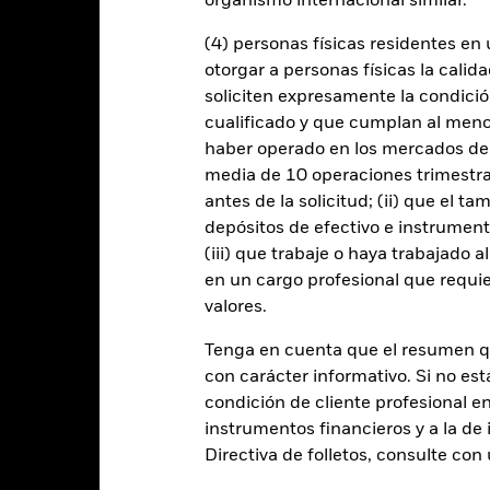
organismo internacional similar.
(4) personas físicas residentes e
Riesgos clave
otorgar a personas físicas la calid
soliciten expresamente la condición
cualificado y que cumplan al menos 
haber operado en los mercados de
iesgo de crédito y/o los impagos de los emisores tendrán un impacto s
cados sin categoría de inversión pueden ser más sensibles a estos riesg
media de 10 operaciones trimestral
ión de solvencia potenciales o reales pueden incrementar el nivel de r
antes de la solicitud; (ii) que el t
atibles con los criterios ESG, si dichas actividades superan los umb
 posible universo de inversión y afectar negativamente al valor de la
depósitos de efectivo e instrumen
(iii) que trabaje o haya trabajado 
 cualquier entidad que presta servicios como la custodia de activos,
xponer a la Clase de acciones a pérdidas financieras.
en un cargo profesional que requie
Riesgo de crédi
ones de pago de importes debidos o de reembolso de capital.
Riesgo 
valores.
y vendedores resulta insuficiente para permitir que el Fondo venda o
Tenga en cuenta que el resumen 
con carácter informativo. Si no est
Datos clave
condición de cliente profesional e
instrumentos financieros y a la de 
Directiva de folletos, consulte co