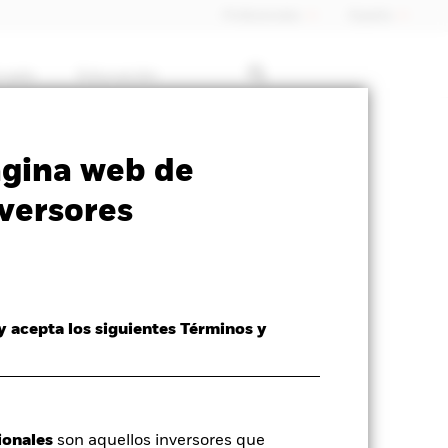
Profesionales
España
rcado
Educación
SFDR Web Disclosure
Download
ágina web de
versores
 y acepta los siguientes Términos y
idativo a 06 ago 2026
ionales
son aquellos inversores que