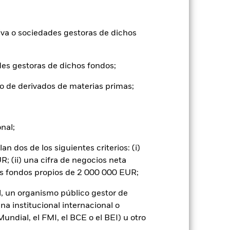
2024
2025
iva o sociedades gestoras de dichos
ferencia (%)
des gestoras de dichos fondos;
2023
2024
2025
7,9
5,4
o de derivados de materias primas;
8,0
5,5
ntabilidad pasada no es un indicador
formas muy diferentes en el futuro.
onal;
o
 dos de los siguientes criterios: (i)
ue, NAV), con reinversión de los
basan en el valor liquidativo (Net Asset
; (ii) una cifra de negocios neta
do del ETF. Los accionistas individuales
os fondos propios de 2 000 000 EUR;
la utilizada en el último cálculo de
l, un organismo público gestor de
n función de las fluctuaciones de la
na institucional internacional o
ndial, el FMI, el BCE o el BEI) u otro