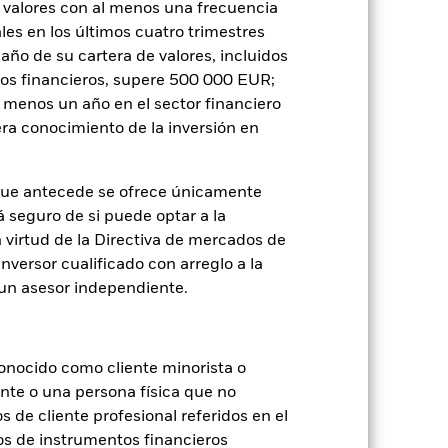
 valores con al menos una frecuencia
es en los últimos cuatro trimestres
amaño de su cartera de valores, incluidos
tos financieros, supere 500 000 EUR;
al menos un año en el sector financiero
ra conocimiento de la inversión en
que antecede se ofrece únicamente
á seguro de si puede optar a la
2024
2025
n virtud de la Directiva de mercados de
ferencia (%)
inversor cualificado con arreglo a la
n un asesor independiente.
2023
2024
2025
24,1
onocido como cliente minorista o
24,3
ente o una persona física que no
tuales comisiones de entrada/salida
s de cliente profesional referidos en el
os de instrumentos financieros