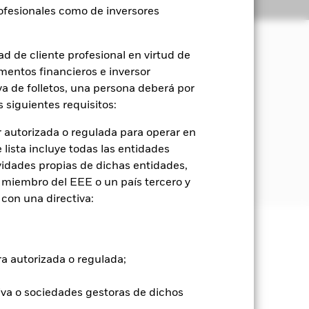
Holdings
Literatura
rofesionales como de inversores
d de cliente profesional en virtud de
mentos financieros e inversor
orización del capital y rendimientos
iva de folletos, una persona deberá por
 siguientes requisitos:
 negociados en mercados regulados de
 autorizada o regulada para operar en
lista incluye todas las entidades
apan Index (con dividendos netos), el
vidades propias de dichas entidades,
 miembro del EEE o un país tercero y
con una directiva:
e ellas pueden subir o bajar, y no
ra autorizada o regulada;
Mostrar menos
iva o sociedades gestoras de dichos