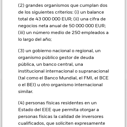
gestora del fondo.
(2) grandes organismos que cumplan dos
de los siguientes criterios: (i) un balance
En la medida en que el Fondo opere en préstamos de valores
para reducir los gastos, el propio Fondo percibirá el 62,5% de
total de 43 000 000 EUR; (ii) una cifra de
los ingresos asociadas que se generen, y el 37,5% restante se
negocios neta anual de 50 000 000 EUR;
recibirá por BlackRock en calidad de agente de préstamo de
(iii) un número medio de 250 empleados a
valores. Debido a que el reparto de los ingresos por préstamos
lo largo del año;
de valores no incrementa los costes de funcionamiento del
Fondo, esto ha quedado excluido de los gastos corrientes.
(3) un gobierno nacional o regional, un
organismo público gestor de deuda
pública, un banco central, una
Mostrar menos
institucional internacional o supranacional
BGF Euro Short Duration Bond Fund
(tal como el Banco Mundial, el FMI, el BCE
Rentabilidad
o el BEI) u otro organismo internacional
similar.
Gráfico de rendimiento
(4) personas físicas residentes en un
Datos clave
El riesgo de crédito, los cambios en los tipos de interés y/o los
Estado del EEE que permita otorgar a
impagos de los emisores tendrán un impacto significativo en
la rentabilidad de los títulos de renta fija. Las rebajas de la
Ver gráfico completo
Características del Fondo
personas físicas la calidad de inversores
calificación de solvencia potenciales o reales pueden
Activos netos del Fondo
EUR 2.001.555.302
cualificados, que soliciten expresamente
incrementar el nivel de riesgo.
Los derivados pueden ser muy
a 05 ago 2026