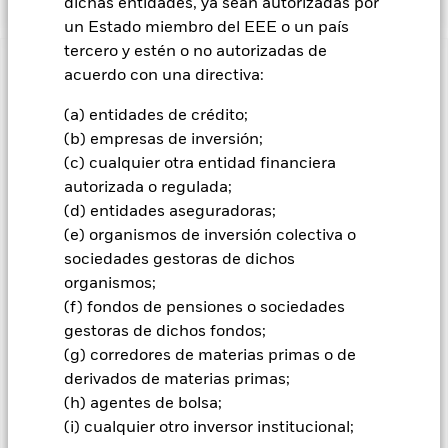
dichas entidades, ya sean autorizadas por
un Estado miembro del EEE o un país
tercero y estén o no autorizadas de
INFORMACIÓN IMPORTANTE: Capital en Riesgo.
El valor
acuerdo con una directiva:
de las inversiones y los ingresos derivados de ellas pueden
(a) entidades de crédito;
subir o bajar, y no están garantizados. Es posible que los
inversores no recuperen la cantidad invertida originalmente.
(b) empresas de inversión;
(c) cualquier otra entidad financiera
Todas las clases de acciones con cobertura de divisas de este
autorizada o regulada;
fondo utilizan derivados para cubrir el riesgo de divisas. El
uso de derivados para una clase de acciones podría conllevar
(d) entidades aseguradoras;
un posible riesgo de contagio (también denominado «spill-
(e) organismos de inversión colectiva o
over») a otras clases de acciones del fondo. La sociedad
sociedades gestoras de dichos
gestora del fondo se asegurará de que se dispone de los
organismos;
procedimientos adecuados para minimizar el riesgo de
(f) fondos de pensiones o sociedades
contagio a otras clases de acciones. En el menú desplegable
gestoras de dichos fondos;
que figura justo debajo del nombre del fondo, podrá ver un
(g) corredores de materias primas o de
listado de todas las clases de acciones del fondo: las clases de
acciones con cobertura de divisas se identifican mediante la
derivados de materias primas;
palabra «Hedged» en su nombre. Además, el listado
(h) agentes de bolsa;
completo de todas las clases de acciones con cobertura de
(i) cualquier otro inversor institucional;
divisas está disponible mediante solicitud a la sociedad