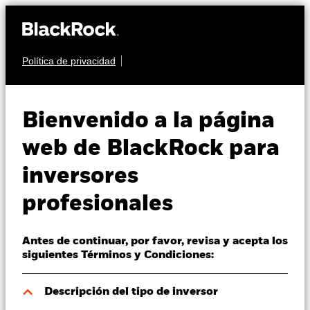
Política de privacidad
Quiénes somos
RENTA FIJA
BGF Euro Short
Productos
Bienvenido a la página
Duration Bond Fund
Perspectivas
web de BlackRock para
inversores
Visión de mercado
profesionales
Educación
Antes de continuar, por favor, revisa y acepta los
Profesionales
Valor liquidativo a 05 ago 2026
siguientes Términos y Condiciones:
USD 12,87
52 Semanas: 12,59 - 13,36
España
Descripción del tipo de inversor
Change location
Variación del valor liquidativo a 05 ago 2026