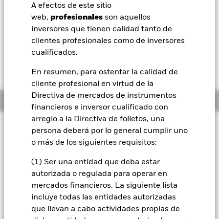
USD 0,02 (0,16%)
A efectos de este sitio
BlackRock
web,
profesionales
son aquellos
Morningstar Rating
inversores que tienen calidad tanto de
iShares
clientes profesionales como de inversores
cualificados.
Aladdin
En resumen, para ostentar la calidad de
cliente profesional en virtud de la
Nuestra compañía
Directiva de mercados de instrumentos
Información general
financieros e inversor cualificado con
arreglo a la Directiva de folletos, una
Filosofía de inversión
persona deberá por lo general cumplir uno
El Fondo Euro Short Duration Bond busca maximizar los
o más de los siguientes requisitos:
beneficios totales. El Fondo invierte un mínimo del 80 % de
sus activos totales en valores transferibles de renta fija con
(1) Ser una entidad que deba estar
calificación crediticia. Al menos un 70 % de los activos
autorizada o regulada para operar en
totales se invertirán en valores transferibles de renta fija
mercados financieros. La siguiente lista
denominados en euros con una duración inferior a cinco
incluye todas las entidades autorizadas
años. La duración media no supera los tres años. La
que llevan a cabo actividades propias de
exposición a las divisas se gestiona de forma flexible.