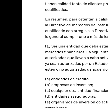
entabilidad
Datos clave
Gestores del fondo
tienen calidad tanto de clientes p
cualificados.
n
En resumen, para ostentar la calida
la Directiva de mercados de instru
ción de activos que pretende maximizar la rentabilidad total de form
 y de gobierno corporativo («ESG»).
cualificado con arreglo a la Direct
lo general cumplir uno o más de los
 el Fondo tratará de invertir al menos el 70 % de sus activos totales 
ara obtener exposición a la República Popular China («RPC»).
(1) Ser una entidad que deba estar
mercados financieros. La siguiente 
tirán de acuerdo con lo establecido en su Política ESG, tal como se in
autorizadas que llevan a cabo acti
ESG, consulte el folleto y el sitio web de BlackRock: https://www.bl
ya sean autorizadas por un Estado
80 % de sus activos totales (excluyendo el efectivo y los derivados)
estén o no autorizadas de acuerdo 
e cumplen los requisitos de los artículos 8 o 9 del Reglamento SFDR
en únicamente filtros de exclusión ESG como su política ESG, o, en 
(a) entidades de crédito;
dices de referencia que incorporen requisitos ESG (consulte el folle
(b) empresas de inversión;
(c) cualquier otra entidad financie
(d) entidades aseguradoras;
(e) organismos de inversión colect
al en Riesgo.
El valor de las inversiones y los ingresos derivados d