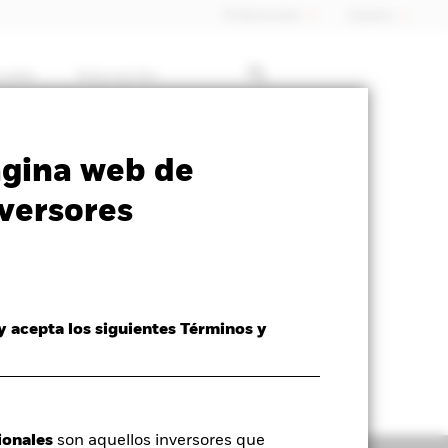
Profesionales
España
rcado
Educación
closure
Prospectus
Download
ágina web de
versores
 y acepta los siguientes Términos y
ionales
son aquellos inversores que