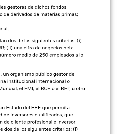
des gestoras de dichos fondos;
 Fondo es más sensible a cualquier
o de derivados de materias primas;
Los cambios en los tipos de interés,
los títulos de renta fija. Los valores
onal;
ja con mejor calificación. Las
 mercados emergentes suelen ser más
 dos de los siguientes criterios: (i)
 se encuentra un mayor «riesgo de
; (ii) una cifra de negocios neta
valores o pagos debidos al Fondo, y
cipen en determinadas actividades
n número medio de 250 empleados a lo
ca personal del filtro ESG del Fondo
ndo si se compara con un fondo sin
dos por factores como los movimientos
l, un organismo público gestor de
nes de los tipos de interés, el
na institucional internacional o
ategoría de inversión pueden ser más
ndial, el FMI, el BCE o el BEI) u otro
n hipotecaria (MBS) pueden tener
os instrumentos financieros derivados
s mayor cuando los instrumentos
n un Estado del EEE que permita
go de divisas. El uso de derivados
ad de inversores cualificados, que
er») a otras clases de acciones del
 de cliente profesional e inversor
ara minimizar el riesgo de contagio
dos de los siguientes criterios: (i)
er un listado de todas las clases de