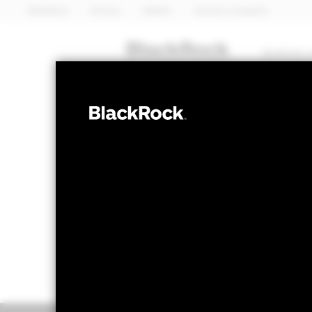
BlackRock
iShares
Aladdin
Nuestra compañía
Quiénes 
MULTIACTIVO
BGF China Mul
Valor liquidativo a 07 ago 2026
Variación 
USD 12,34
US
52 Semanas: 11,77 - 12,68