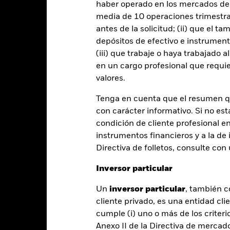
haber operado en los mercados de
cciones con cobertura de divisas se identifican mediante la palabra
media de 10 operaciones trimestral
 de acciones con cobertura de divisas está disponible mediante solic
antes de la solicitud; (ii) que el t
en préstamos de valores para reducir los gastos, el propio Fondo per
depósitos de efectivo e instrumen
% restante se recibirá por BlackRock en calidad de agente de préstam
(iii) que trabaje o haya trabajado 
os de valores no incrementa los costes de funcionamiento del Fondo,
en un cargo profesional que requie
valores.
Tenga en cuenta que el resumen 
con carácter informativo. Si no est
PRIIP KID
Ficha informativa
SFDR Web Disc
nd
condición de cliente profesional e
instrumentos financieros y a la de 
Rentabilidad
entabilidad
Datos clave
Gestores del fondo
Directiva de folletos, consulte co
Inversor particular
entabilidad
Un
inversor particular
, también c
cliente privado, es una entidad cli
cumple (i) uno o más de los criterio
Año natural
Anualizada
Acumulada
Anual
ge: 2023-06-30 00:00:00 to 2026-07-31 00:00:00.
Anexo II de la Directiva de mercad