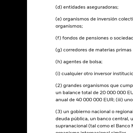
(d) entidades aseguradoras;
d of interactive chart.
2021
2022
(e) organismos de inversión colect
organismos;
entabilidad total (%) USD
 rentabilidad se indica tras deducir los gastos corrientes. Las even
(f) fondos de pensiones o socieda
edan excluidas del cálculo.
(g) corredores de materias primas 
s cifras mostradas hacen referencia a rentabilidades pasadas.
La re
able de la rentabilidad futura. Los mercados podrían evolucionar de 
(h) agentes de bolsa;
ede ayudarle a evaluar cómo se ha gestionado el fondo en el pasad
 rentabilidad se muestra tomando como base el Valor Liquidativo (VL
(i) cualquier otro inversor instituci
utos cuando corresponda. La rentabilidad de su inversión puede au
s fluctuaciones del valor de las divisas si su inversión se realiza en un
(2) grandes organismos que cumplan
lculo de la rentabilidad pasada. Fuente: Blackrock
un balance total de 20 000 000 EUR
anual de 40 000 000 EUR; (iii) un
(3) un gobierno nacional o regiona
Riesgos clave
deuda pública, un banco central, u
supranacional (tal como el Banco Mu