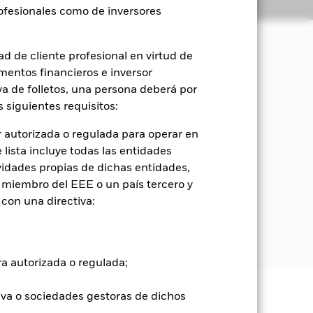
Holdings
Literatura
rofesionales como de inversores
d de cliente profesional en virtud de
mentos financieros e inversor
a coherente con los principios de
iva de folletos, una persona deberá por
 siguientes requisitos:
(excluyendo el efectivo) en todo el
 autorizada o regulada para operar en
lista incluye todas las entidades
dica en el folleto. Para obtener más
vidades propias de dichas entidades,
ackrock.com/baselinescreens. El Fondo
 miembro del EEE o un país tercero y
 en Organismos de Inversión Colectiva
con una directiva:
 y que persiguen un objetivo o
el caso de exposiciones a bonos u
to para obtener más información).
ra autorizada o regulada;
iva o sociedades gestoras de dichos
e ellas pueden subir o bajar, y no