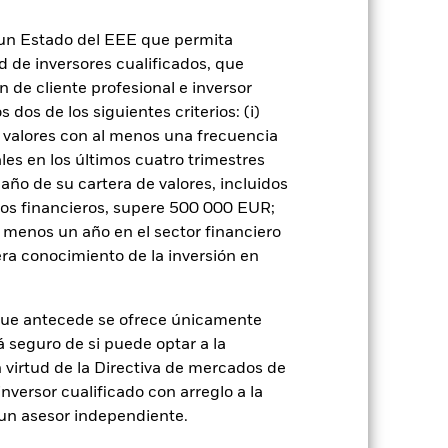
ignificativo en la rentabilidad de los
n un Estado del EEE que permita
os que los valores de renta fija con mejor
iesgo.
Los mercados emergentes suelen
ad de inversores cualificados, que
ores se encuentra un mayor «riesgo de
 de cliente profesional e inversor
ores o pagos debidos al Fondo, y también
isas o empresas. Ello significa que el
dos de los siguientes criterios: (i)
 la sostenibilidad o normativo.
Los
 valores con al menos una frecuencia
o los movimientos en los mercados
terés, el riesgo de crédito y las
es en los últimos cuatro trimestres
 ser más sensibles a estos
amaño de su cartera de valores, incluidos
eden tener también altos niveles de
derivados pueden revelarse muy sensibles
tos financieros, supere 500 000 EUR;
ncieros derivados se usan de una forma
al menos un año en el sector financiero
es incompatibles con los criterios ESG.
iones del Fondo si se compara con un
ra conocimiento de la inversión en
 o como contraparte de contratos
de crédito: El emisor de un valor
 de capital.
Riesgo de liquidez: Una
que antecede se ofrece únicamente
ondo venda o compre las inversiones con
á seguro de si puede optar a la
n virtud de la Directiva de mercados de
inversor cualificado con arreglo a la
n un asesor independiente.