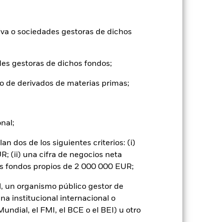
2023
2024
2025
iva o sociedades gestoras de dichos
14,7
16,5
tuales comisiones de entrada/salida
des gestoras de dichos fondos;
o de derivados de materias primas;
ntabilidad pasada no es un indicador
formas muy diferentes en el futuro.
o
), con reinversión de los ingresos
onal;
mentar o disminuir como resultado de
a divisa distinta de la utilizada para el
 dos de los siguientes criterios: (i)
; (ii) una cifra de negocios neta
os fondos propios de 2 000 000 EUR;
l, un organismo público gestor de
na institucional internacional o
ndial, el FMI, el BCE o el BEI) u otro