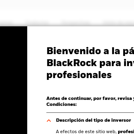
somos
Productos
Perspectivas
Visión de me
PRIIP KID
Ficha informativa
SFDR Web Dis
Bienvenido a la p
ti-Asset Fund
BlackRock para in
profesionales
Antes de continuar, por favor, revisa
del valor liquidativo a 07 ago 2026
Condiciones:
D 0,03 (0,24%)
Descripción del tipo de inversor
A efectos de este sitio web,
profes