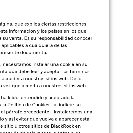
rie
13 jul 2023
gina, que explica ciertas restricciones
USD
esta información y los países en los que
Multiactivo
a su venta. Es su responsabilidad conocer
 aplicables a cualquiera de las
0,00%
l presente documento.
0,75%
, necesitamos instalar una cookie en su
0,00%
enta que debe leer y aceptar los términos
USD 1.000,00
 acceder a nuestros sitios web. De lo
Luxemburgo
a vez que acceda a nuestros sitios web.
BlackRock (Luxembourg) S.A.
 ha leído, entendido y aceptado la
Fecha de la operación + 3 días
la Política de Cookies - al indicar su
BGCHI2U
el párrafo precedente - instalaremos una
 y así evitar que vuelva a aparecer esta
 sitio u otros sitios de BlackRock en