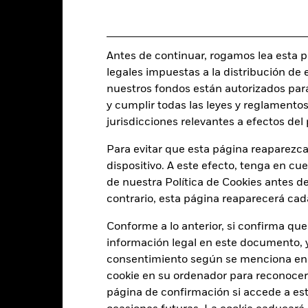
USD 25.288.956
Fecha de lanzamiento de la se
Antes de continuar, rogamos lea esta pá
Share Class Currency
legales impuestas a la distribución de 
13 jul 2023
Clase de activo
nuestros fondos están autorizados par
USD
y cumplir todas las leyes y reglamentos
Comisión inicial
jurisdicciones relevantes a efectos de
rtículo 8 - ESG Caracteristicas
Porcentaje de gastos
0,84%
Para evitar que esta página reaparezca
Comisión de rentabilidad
LU2555204820
dispositivo. A este efecto, tenga en cu
Inversión mínima posterior
de nuestra Política de Cookies antes de
USD 10.000.000,00
Domicilio
contrario, esta página reaparecerá cad
Acumulación
Gestora del fondo
Conforme a lo anterior, si confirma que
UCITS
Ciclo de liquidación
información legal en este documento, y 
Greater China Allocation
Ticker Bloomberg
consentimiento según se menciona en 
Monetario diaria
cookie en su ordenador para reconocerlo
página de confirmación si accede a este
BPXXKK0