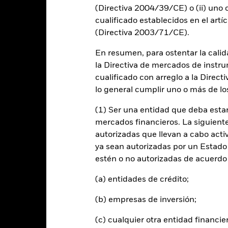
: -30 to 60.
(Directiva 2004/39/CE) o (ii) uno o
te gráfico muestra la rentabilidad del fondo como el porcentaje 
rante los últimos 2 años.
cualificado establecidos en el artíc
(Directiva 2003/71/CE).
art
20
r chart with 5 bars.
En resumen, para ostentar la calida
e chart has 1 X axis displaying categories.
e chart has 1 Y axis displaying Values. Range: 0 to 20.
la Directiva de mercados de instru
cualificado con arreglo a la Direct
15
lo general cumplir uno o más de los
(1) Ser una entidad que deba estar
alues
10
mercados financieros. La siguiente 
autorizadas que llevan a cabo acti
ya sean autorizadas por un Estado
estén o no autorizadas de acuerdo 
5
(a) entidades de crédito;
(b) empresas de inversión;
0
2021
2022
2023
(c) cualquier otra entidad financie
Rentabilidad total (%)