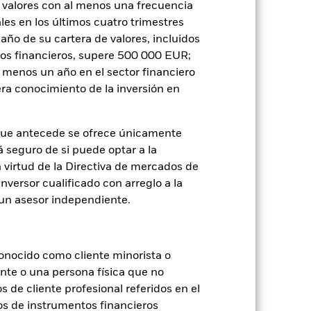
 valores con al menos una frecuencia
 «Hedged» en su nombre. Además, el
es en los últimos cuatro trimestres
itud a la sociedad gestora del fondo.
amaño de su cartera de valores, incluidos
cibirá el 62,5% de los ingresos
tos financieros, supere 500 000 EUR;
o de valores. Debido a que el
al menos un año en el sector financiero
 esto ha quedado excluido de los
ra conocimiento de la inversión en
Mostrar menos
que antecede se ofrece únicamente
á seguro de si puede optar a la
losure
Prospectus
Download
n virtud de la Directiva de mercados de
inversor cualificado con arreglo a la
Holdings
Literatura
n un asesor independiente.
onocido como cliente minorista o
ente o una persona física que no
s de cliente profesional referidos en el
os de instrumentos financieros