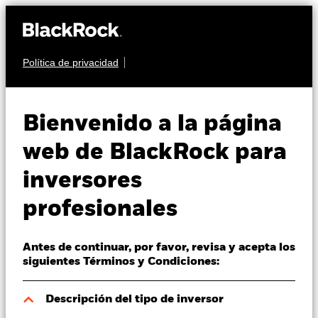
Política de privacidad
Quiénes somos
RENTA FIJA
BGF Global High Yield
Productos
Bienvenido a la página
Bond Fund
Perspectivas
web de BlackRock para
inversores
Visión de mercado
profesionales
Educación
Antes de continuar, por favor, revisa y acepta los
Profesionales
Valor liquidativo a 07 ago 2026
siguientes Términos y Condiciones:
CAD 22,17
52 Semanas: 20,53 - 22,55
España
Descripción del tipo de inversor
Change location
Variación del valor liquidativo a 07 ago 2026
Morningstar Rating