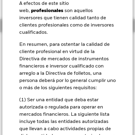
CAD -0,07 (-0,31%)
A efectos de este sitio
BlackRock
web,
profesionales
son aquellos
inversores que tienen calidad tanto de
iShares
Información general
clientes profesionales como de inversores
cualificados.
Aladdin
Filosofía de inversión
En resumen, para ostentar la calidad de
El Fondo tiene por objetivo maximizar la rentabilidad de su
cliente profesional en virtud de la
Nuestra compañía
inversión a través de una combinación de crecimiento del
Directiva de mercados de instrumentos
capital y rendimientos de los activos del Fondo, e invirtiendo
financieros e inversor cualificado con
de forma coherente con los principios medioambientales,
arreglo a la Directiva de folletos, una
sociales y de gobierno corporativo (ESG) aplicados a la
inversión. El Fondo invierte a escala mundial al menos el
persona deberá por lo general cumplir uno
70% de sus activos totales en valores de renta fija. Entre
o más de los siguientes requisitos:
estos están los bonos y los instrumentos del mercado
monetario (es decir, títulos de deuda con vencimientos a
(1) Ser una entidad que deba estar
corto plazo). Los valores de renta fija podrán estar emitidos
autorizada o regulada para operar en
por gobiernos, agencias gubernamentales, empresas y
mercados financieros. La siguiente lista
organismos supranacionales (como el Banco Internacional
incluye todas las entidades autorizadas
de Reconstrucción y Desarrollo).
que llevan a cabo actividades propias de