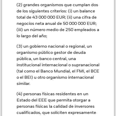
Todas las clases de acciones con cobertura de divisas de este
(2) grandes organismos que cumplan dos
fondo utilizan derivados para cubrir el riesgo de divisas. El
de los siguientes criterios: (i) un balance
uso de derivados para una clase de acciones podría conllevar
total de 43 000 000 EUR; (ii) una cifra de
un posible riesgo de contagio (también denominado «spill-
negocios neta anual de 50 000 000 EUR;
over») a otras clases de acciones del fondo. La sociedad
(iii) un número medio de 250 empleados a
gestora del fondo se asegurará de que se dispone de los
lo largo del año;
procedimientos adecuados para minimizar el riesgo de
contagio a otras clases de acciones. En el menú desplegable
(3) un gobierno nacional o regional, un
que figura justo debajo del nombre del fondo, podrá ver un
organismo público gestor de deuda
listado de todas las clases de acciones del fondo: las clases de
pública, un banco central, una
acciones con cobertura de divisas se identifican mediante la
palabra «Hedged» en su nombre. Además, el listado
institucional internacional o supranacional
completo de todas las clases de acciones con cobertura de
(tal como el Banco Mundial, el FMI, el BCE
divisas está disponible mediante solicitud a la sociedad
o el BEI) u otro organismo internacional
gestora del fondo.
similar.
En la medida en que el Fondo opere en préstamos de valores
(4) personas físicas residentes en un
para reducir los gastos, el propio Fondo percibirá el 62,5% de
los ingresos asociadas que se generen, y el 37,5% restante se
Estado del EEE que permita otorgar a
recibirá por BlackRock en calidad de agente de préstamo de
personas físicas la calidad de inversores
valores. Debido a que el reparto de los ingresos por préstamos
cualificados, que soliciten expresamente