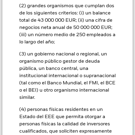
la Moneda base y las divisas en las que se negocia parte o la
(2) grandes organismos que cumplan dos
totalidad de los instrumentos subyacentes. Dependiendo de
de los siguientes criterios: (i) un balance
los tipos de cambio, esto puede tener un impacto positivo o
total de 43 000 000 EUR; (ii) una cifra de
negativo sobre la rentabilidad del Fondo.
negocios neta anual de 50 000 000 EUR;
Todas las clases de acciones con cobertura de divisas de este
(iii) un número medio de 250 empleados a
fondo utilizan derivados para cubrir el riesgo de divisas. El
lo largo del año;
uso de derivados para una clase de acciones podría conllevar
un posible riesgo de contagio (también denominado «spill-
(3) un gobierno nacional o regional, un
over») a otras clases de acciones del fondo. La sociedad
organismo público gestor de deuda
gestora del fondo se asegurará de que se dispone de los
pública, un banco central, una
procedimientos adecuados para minimizar el riesgo de
contagio a otras clases de acciones. En el menú desplegable
institucional internacional o supranacional
que figura justo debajo del nombre del fondo, podrá ver un
(tal como el Banco Mundial, el FMI, el BCE
listado de todas las clases de acciones del fondo: las clases de
o el BEI) u otro organismo internacional
acciones con cobertura de divisas se identifican mediante la
similar.
palabra «Hedged» en su nombre. Además, el listado
completo de todas las clases de acciones con cobertura de
(4) personas físicas residentes en un
divisas está disponible mediante solicitud a la sociedad
Estado del EEE que permita otorgar a
gestora del fondo.
personas físicas la calidad de inversores
cualificados, que soliciten expresamente