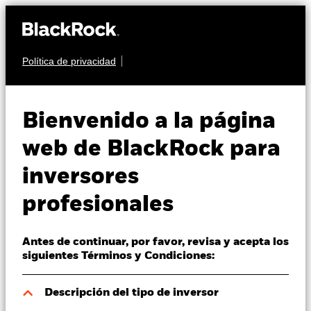
Política de privacidad
Quiénes somos
RENTA FIJA
iShares € Corp
Productos
Bienvenido a la página
Bond 1-5yr UCITS
IE1A
Perspectivas
web de BlackRock para
ETF
inversores
Visión de mercado
profesionales
Educación
Antes de continuar, por favor, revisa y acepta los
Profesionales
siguientes Términos y Condiciones:
Valor liquidativo a 05 ago 2026
España
Descripción del tipo de inversor
EUR 5,51
Change location