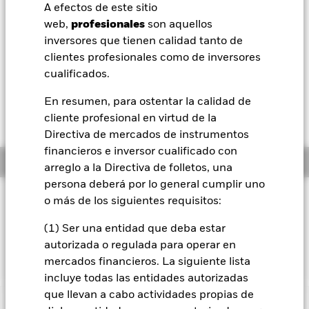
52 Semanas: 5,41 - 5,52
A efectos de este sitio
BlackRock
web,
profesionales
son aquellos
Variación del valor liquidativo a 05 ago 2026
EUR 0,00 (0,04%)
inversores que tienen calidad tanto de
iShares
clientes profesionales como de inversores
Rentabilidad total medida con valor liquidativo a 04 ago 2026
cualificados.
YTD:
0,72%
Aladdin
En resumen, para ostentar la calidad de
Rendimiento a peor a 04 ago 2026
3,41%
cliente profesional en virtud de la
Nuestra compañía
Directiva de mercados de instrumentos
financieros e inversor cualificado con
Información general
arreglo a la Directiva de folletos, una
persona deberá por lo general cumplir uno
Filosofía de inversión
o más de los siguientes requisitos:
El fondo pretende replicar la rentabilidad de un índice
(1) Ser una entidad que deba estar
compuesto por bonos corporativos con grado de inversión
autorizada o regulada para operar en
denominados en euros.
mercados financieros. La siguiente lista
incluye todas las entidades autorizadas
que llevan a cabo actividades propias de