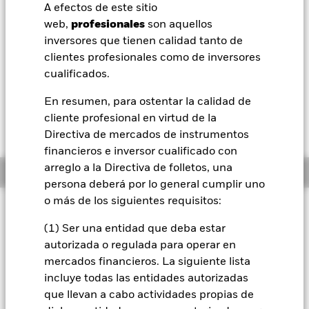
52 Semanas: 10,73 - 12,67
A efectos de este sitio
BlackRock
web,
profesionales
son aquellos
Variación del valor liquidativo a 07 ago 2026
USD 0,04 (0,32%)
inversores que tienen calidad tanto de
iShares
clientes profesionales como de inversores
Morningstar Rating
cualificados.
Aladdin
En resumen, para ostentar la calidad de
cliente profesional en virtud de la
Nuestra compañía
Directiva de mercados de instrumentos
financieros e inversor cualificado con
arreglo a la Directiva de folletos, una
Información general
persona deberá por lo general cumplir uno
o más de los siguientes requisitos:
Filosofía de inversión
(1) Ser una entidad que deba estar
El Fondo Global Enhanced Equity Yield pretende generar un
elevado nivel de ingresos. El Fondo invierte globalmente,
autorizada o regulada para operar en
sin límites prescritos de país o región, un mínimo del 70 %
mercados financieros. La siguiente lista
de sus activos globales en acciones ordinarias. El Fondo hace
incluye todas las entidades autorizadas
uso de los derivados de una forma fundamental para su
que llevan a cabo actividades propias de
objetivo de inversión, a fin de generar ingresos adicionales.