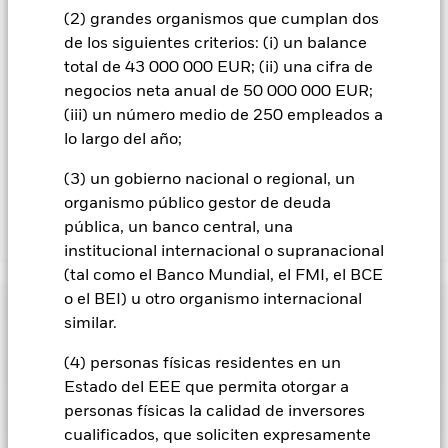
gestora del fondo.
(2) grandes organismos que cumplan dos
de los siguientes criterios: (i) un balance
En la medida en que el Fondo opere en préstamos de valores
total de 43 000 000 EUR; (ii) una cifra de
para reducir los gastos, el propio Fondo percibirá el 62,5% de
los ingresos asociadas que se generen, y el 37,5% restante se
negocios neta anual de 50 000 000 EUR;
recibirá por BlackRock en calidad de agente de préstamo de
(iii) un número medio de 250 empleados a
valores. Debido a que el reparto de los ingresos por préstamos
lo largo del año;
de valores no incrementa los costes de funcionamiento del
Fondo, esto ha quedado excluido de los gastos corrientes.
(3) un gobierno nacional o regional, un
organismo público gestor de deuda
pública, un banco central, una
Mostrar menos
institucional internacional o supranacional
BGF Systematic Global Equity High Income Fund
(tal como el Banco Mundial, el FMI, el BCE
o el BEI) u otro organismo internacional
Rentabilidad
similar.
Gráfico de rendimiento
(4) personas físicas residentes en un
Datos clave
Riesgo de divisas: El Fondo invierte en otras divisas. En
Estado del EEE que permita otorgar a
consecuencia, las fluctuaciones en los tipos de cambio
afectarán al valor de la inversión.
El valor de los títulos de
personas físicas la calidad de inversores
Ver gráfico completo
Características del Fondo
renta variable y los títulos relacionados con la renta variable
Activos netos del Fondo
USD 15.051.707.500
cualificados, que soliciten expresamente
se puede ver afectado por los movimientos diarios del
a 07 ago 2026