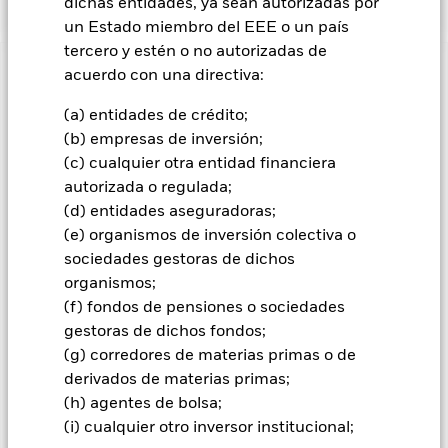
dichas entidades, ya sean autorizadas por
un Estado miembro del EEE o un país
tercero y estén o no autorizadas de
acuerdo con una directiva:
INFORMACIÓN IMPORTANTE: Capital en Riesgo.
El valor
de las inversiones y los ingresos derivados de ellas pueden
(a) entidades de crédito;
subir o bajar, y no están garantizados. Es posible que los
(b) empresas de inversión;
inversores no recuperen la cantidad invertida originalmente.
(c) cualquier otra entidad financiera
Todas las clases de acciones con cobertura de divisas de este
autorizada o regulada;
fondo utilizan derivados para cubrir el riesgo de divisas. El
(d) entidades aseguradoras;
uso de derivados para una clase de acciones podría conllevar
un posible riesgo de contagio (también denominado «spill-
(e) organismos de inversión colectiva o
over») a otras clases de acciones del fondo. La sociedad
sociedades gestoras de dichos
gestora del fondo se asegurará de que se dispone de los
organismos;
procedimientos adecuados para minimizar el riesgo de
(f) fondos de pensiones o sociedades
contagio a otras clases de acciones. En el menú desplegable
gestoras de dichos fondos;
que figura justo debajo del nombre del fondo, podrá ver un
(g) corredores de materias primas o de
listado de todas las clases de acciones del fondo: las clases de
derivados de materias primas;
acciones con cobertura de divisas se identifican mediante la
palabra «Hedged» en su nombre. Además, el listado
(h) agentes de bolsa;
completo de todas las clases de acciones con cobertura de
(i) cualquier otro inversor institucional;
divisas está disponible mediante solicitud a la sociedad