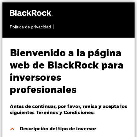
Política de privacidad
Quiénes somos
RENTA VARIABLE
BGF Systematic Global
Productos
Bienvenido a la página
Equity High Income
Perspectivas
web de BlackRock para
Fund
inversores
Visión de mercado
profesionales
Educación
Antes de continuar, por favor, revisa y acepta los
Profesionales
siguientes Términos y Condiciones:
Valor liquidativo a 07 ago 2026
España
Descripción del tipo de inversor
USD 12,64
Change location