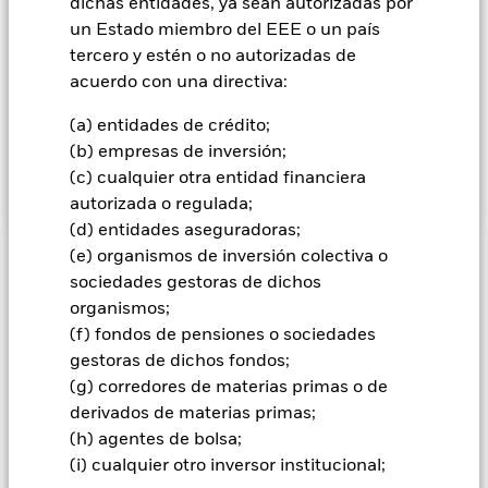
dichas entidades, ya sean autorizadas por
sean fondos con un estatus acorde con el Reglamento SFDR
un Estado miembro del EEE o un país
(véase el folleto para obtener más información). El Fondo no
estará sujeto a ninguna restricción geográfica. Si bien las
tercero y estén o no autorizadas de
exposiciones del Fondo pueden variar con el tiempo, se
acuerdo con una directiva:
pretende que su exposición directa e indirecta a valores de
renta variable sea del 60 % de su Valor Liquidativo, y que su
(a) entidades de crédito;
exposición directa e indirecta a valores de renta fija sea del
(b) empresas de inversión;
40 % de su Valor Liquidativo.
(c) cualquier otra entidad financiera
autorizada o regulada;
(d) entidades aseguradoras;
(e) organismos de inversión colectiva o
INFORMACIÓN IMPORTANTE: Capital en Riesgo.
El valor
sociedades gestoras de dichos
de las inversiones y los ingresos derivados de ellas pueden
organismos;
subir o bajar, y no están garantizados. Es posible que los
(f) fondos de pensiones o sociedades
inversores no recuperen la cantidad invertida originalmente.
gestoras de dichos fondos;
Todas las clases de acciones con cobertura de divisas de este
(g) corredores de materias primas o de
fondo utilizan derivados para cubrir el riesgo de divisas. El
derivados de materias primas;
uso de derivados para una clase de acciones podría conllevar
un posible riesgo de contagio (también denominado «spill-
(h) agentes de bolsa;
over») a otras clases de acciones del fondo. La sociedad
(i) cualquier otro inversor institucional;
gestora del fondo se asegurará de que se dispone de los