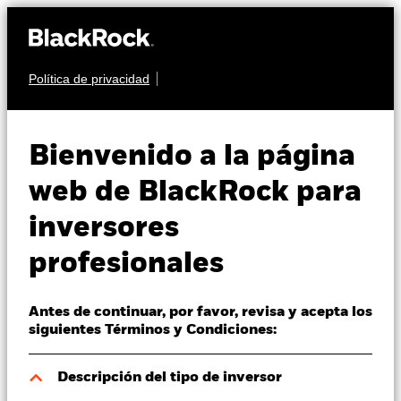
Política de privacidad
Quiénes somos
MULTIACTIVO
BGF MyMap Moderate
Productos
Bienvenido a la página
Fund
Perspectivas
web de BlackRock para
inversores
Visión de mercado
profesionales
Educación
Antes de continuar, por favor, revisa y acepta los
Profesionales
Valor liquidativo a 07 ago 2026
siguientes Términos y Condiciones:
AUD 12,18
52 Semanas: 10,73 - 12,20
España
Descripción del tipo de inversor
Change location
Variación del valor liquidativo a 07 ago 2026