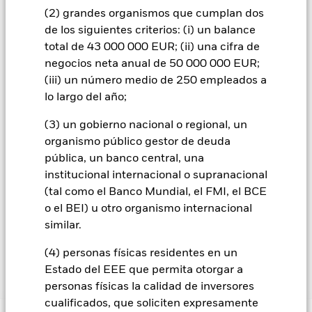
procedimientos adecuados para minimizar el riesgo de
(2) grandes organismos que cumplan dos
contagio a otras clases de acciones. En el menú desplegable
de los siguientes criterios: (i) un balance
que figura justo debajo del nombre del fondo, podrá ver un
total de 43 000 000 EUR; (ii) una cifra de
listado de todas las clases de acciones del fondo: las clases de
negocios neta anual de 50 000 000 EUR;
acciones con cobertura de divisas se identifican mediante la
(iii) un número medio de 250 empleados a
palabra «Hedged» en su nombre. Además, el listado
lo largo del año;
completo de todas las clases de acciones con cobertura de
divisas está disponible mediante solicitud a la sociedad
(3) un gobierno nacional o regional, un
gestora del fondo.
organismo público gestor de deuda
En la medida en que el Fondo opere en préstamos de valores
pública, un banco central, una
para reducir los gastos, el propio Fondo percibirá el 62,5% de
institucional internacional o supranacional
los ingresos asociadas que se generen, y el 37,5% restante se
(tal como el Banco Mundial, el FMI, el BCE
recibirá por BlackRock en calidad de agente de préstamo de
o el BEI) u otro organismo internacional
valores. Debido a que el reparto de los ingresos por préstamos
de valores no incrementa los costes de funcionamiento del
similar.
Fondo, esto ha quedado excluido de los gastos corrientes.
(4) personas físicas residentes en un
Estado del EEE que permita otorgar a
Mostrar menos
personas físicas la calidad de inversores
cualificados, que soliciten expresamente
BGF MyMap Moderate Fund