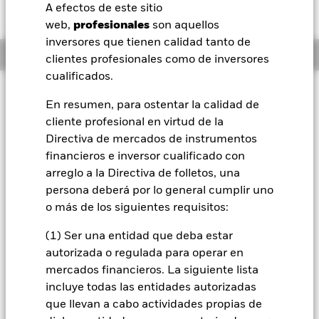
AUD 0,01 (0,08%)
A efectos de este sitio
BlackRock
web,
profesionales
son aquellos
inversores que tienen calidad tanto de
Información general
iShares
clientes profesionales como de inversores
cualificados.
Aladdin
Filosofía de inversión
En resumen, para ostentar la calidad de
El Fondo pretende proporcionar una rentabilidad de su
cliente profesional en virtud de la
Nuestra compañía
inversión, con un nivel de riesgo moderado, a través de una
Directiva de mercados de instrumentos
combinación de revalorización del capital y rendimientos de
los activos del Fondo, de forma coherente con los principios
financieros e inversor cualificado con
medioambientales, sociales y de gobierno corporativo
arreglo a la Directiva de folletos, una
(«ESG») aplicados a la inversión. El Fondo invierte a escala
persona deberá por lo general cumplir uno
mundial al menos el 80 % de sus activos totales en
o más de los siguientes requisitos:
participaciones de fondos que persiguen un objetivo o
resultado ESG positivo, y no utiliza únicamente filtros de
(1) Ser una entidad que deba estar
exclusión ESG a modo de política ESG, o, en el caso de
autorizada o regulada para operar en
exposiciones a bonos del Estado, que siguen índices de
referencia que incorporan requisitos ESG o que están
mercados financieros. La siguiente lista
compuestos por bonos emitidos por gobiernos que tengan
incluye todas las entidades autorizadas
una calificación ESG soberana de al menos BB (según la
que llevan a cabo actividades propias de
definición de proveedores externos de datos ESG), y que