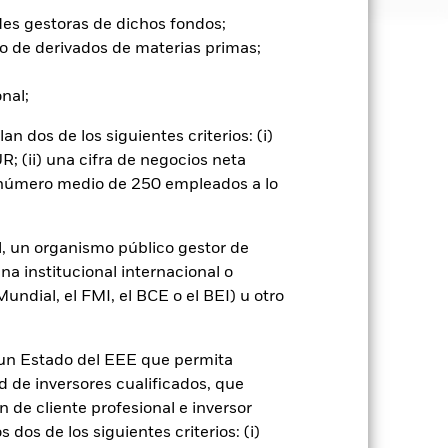
des gestoras de dichos fondos;
o de derivados de materias primas;
e ellas pueden subir o bajar, y no
onal;
ntos diarios del mercado bursátil.
 dos de los siguientes criterios: (i)
s empresariales y los hechos
; (ii) una cifra de negocios neta
tos de los emisores tendrán un
n número medio de 250 empleados a lo
solvencia potenciales o reales pueden
go de divisas. El uso de derivados
er») a otras clases de acciones del
l, un organismo público gestor de
ara minimizar el riesgo de contagio
na institucional internacional o
er un listado de todas las clases de
ndial, el FMI, el BCE o el BEI) u otro
 «Hedged» en su nombre. Además, el
itud a la sociedad gestora del fondo.
n un Estado del EEE que permita
cibirá el 62,5% de los ingresos
o de valores. Debido a que el
ad de inversores cualificados, que
 esto ha quedado excluido de los
 de cliente profesional e inversor
dos de los siguientes criterios: (i)