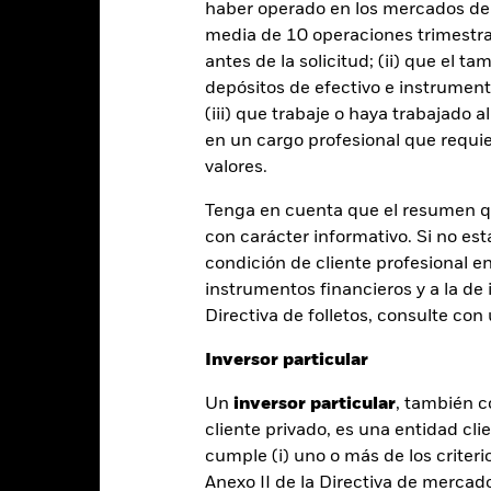
haber operado en los mercados de
media de 10 operaciones trimestral
antes de la solicitud; (ii) que el t
PRIIP KID
Ficha infor
d
depósitos de efectivo e instrumen
(iii) que trabaje o haya trabajado 
Rentabilidad
en un cargo profesional que requie
entabilidad
Datos clave
Gestores del fondo
valores.
Tenga en cuenta que el resumen 
entabilidad
con carácter informativo. Si no est
condición de cliente profesional e
Año natural
Anualizada
Acumulada
Anual
instrumentos financieros y a la de 
ge: 2021-12-31 00:00:00 to 2026-07-31 00:00:00.
Directiva de folletos, consulte co
: -16 to 32.
te gráfico muestra la rentabilidad del producto como el porcenta
Inversor particular
s 3 últimos años frente a su índice de referencia. Puede ayudarle 
oducto en el pasado y compararlo con su índice de referencia.
Un
inversor particular
, también c
art
cliente privado, es una entidad cli
10
r chart with 2 data series.
cumple (i) uno o más de los criterio
e chart has 1 X axis displaying categories.
e chart has 1 Y axis displaying Values. Range: 0 to 10.
Anexo II de la Directiva de mercad