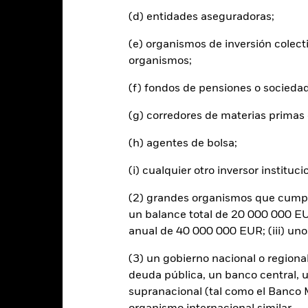
2021
2022
(d) entidades aseguradoras;
entabilidad total (%) HKD
(e) organismos de inversión colect
istóricos Índice de referencia con
organismos;
imitaciones 1 (%) USD
 rentabilidad se indica tras deducir los gastos corrientes. Las even
(f) fondos de pensiones o socieda
edan excluidas del cálculo.
(g) corredores de materias primas 
l índice de referencia USD UCITS Conservative sin cobertura de divi
(h) agentes de bolsa;
nstraint hasta 21st Nov 2024. El índice de referencia del Fondo se 
024»
(i) cualquier otro inversor instituci
s cifras mostradas hacen referencia a rentabilidades pasadas.
La re
able de la rentabilidad futura. Los mercados podrían evolucionar de 
(2) grandes organismos que cumplan
ede ayudarle a evaluar cómo se ha gestionado el fondo en el pasad
un balance total de 20 000 000 EUR
 rentabilidad se muestra tomando como base el Valor Liquidativo (VL
anual de 40 000 000 EUR; (iii) un
utos cuando corresponda. La rentabilidad de su inversión puede au
s fluctuaciones del valor de las divisas si su inversión se realiza en un
(3) un gobierno nacional o regiona
lculo de la rentabilidad pasada. Fuente: Blackrock
deuda pública, un banco central, u
supranacional (tal como el Banco Mu