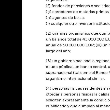
organismos;
(f) fondos de pensiones o socieda
(g) corredores de materias primas 
(h) agentes de bolsa;
al en Riesgo.
El valor de las inversiones y los ingresos derivados d
os inversores no recuperen la cantidad invertida originalmente.
(i) cualquier otro inversor instituci
able y los asimilados a acciones se puede ver afectado por los movimie
(2) grandes organismos que cumplan
tán los acontecimientos políticos, las noticias económicas, beneficio
un balance total de 43 000 000 EUR
 de crédito, los cambios en los tipos de interés y/o los incumplimien
anual de 50 000 000 EUR; (iii) u
iento de los títulos de renta fija. Las rebajas de la calificación de 
largo del año;
rtura de divisas de este fondo utilizan derivados para cubrir el ries
onllevar un posible riesgo de contagio (también denominado «spill-ov
(3) un gobierno nacional o regiona
o se asegurará de que se dispone de los procedimientos adecuados p
deuda pública, un banco central, u
nú desplegable que figura justo debajo del nombre del fondo, podrá v
supranacional (tal como el Banco Mu
cciones con cobertura de divisas se identifican mediante la palabra
organismo internacional similar.
 de acciones con cobertura de divisas está disponible mediante solic
(4) personas físicas residentes e
en préstamos de valores para reducir los gastos, el propio Fondo per
% restante se recibirá por BlackRock en calidad de agente de préstam
otorgar a personas físicas la calid
os de valores no incrementa los costes de funcionamiento del Fondo,
soliciten expresamente la condición
cualificado y que cumplan al menos 