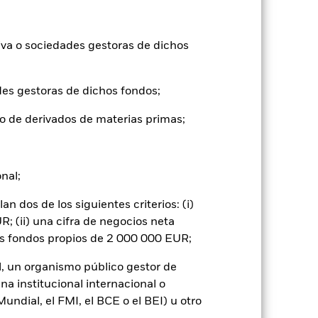
2023
2024
2025
5,6
3,3
6,5
iva o sociedades gestoras de dichos
9,3
tuales comisiones de entrada/salida
des gestoras de dichos fondos;
o de derivados de materias primas;
sas se aplicó como índice de referencia
suprimió con efecto a partir de 22nd Nov
onal;
ntabilidad pasada no es un indicador
formas muy diferentes en el futuro.
 dos de los siguientes criterios: (i)
o
; (ii) una cifra de negocios neta
), con reinversión de los ingresos
os fondos propios de 2 000 000 EUR;
mentar o disminuir como resultado de
a divisa distinta de la utilizada para el
l, un organismo público gestor de
na institucional internacional o
ndial, el FMI, el BCE o el BEI) u otro