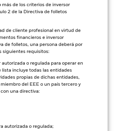
 más de los criterios de inversor
ulo 2 de la Directiva de folletos
d de cliente profesional en virtud de
mentos financieros e inversor
iva de folletos, una persona deberá por
 siguientes requisitos:
 autorizada o regulada para operar en
lista incluye todas las entidades
vidades propias de dichas entidades,
2024
2025
 miembro del EEE o un país tercero y
con limitaciones 1 (%)
con una directiva:
tancias que ya no están vigentes.
to, lo que se refleja en los datos del
ra autorizada o regulada;