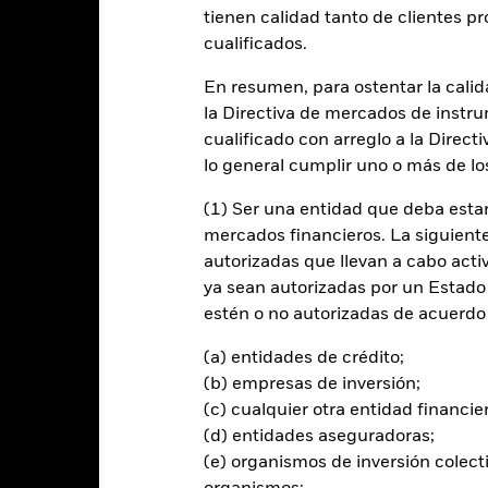
entabilidad
Datos clave
Gestores del fondo
tienen calidad tanto de clientes p
cualificados.
n
En resumen, para ostentar la calida
la Directiva de mercados de instru
nar una rentabilidad de su inversión, con un nivel de riesgo prudent
tos de los activos del Fondo.
cualificado con arreglo a la Direct
lo general cumplir uno o más de los
ivo de inversión obteniendo una exposición indirecta a una amplia 
lados a la renta variable, valores de renta fija y asimilados a la renta f
(1) Ser una entidad que deba estar
 mediante la inversión en acciones o participaciones de una cartera
mercados financieros. La siguiente 
s, fondos cotizados y fondos indexados gestionados por una filial del
autorizadas que llevan a cabo acti
vertir directamente en derivados e instrumentos equivalentes al efec
ya sean autorizadas por un Estado
estén o no autorizadas de acuerdo 
activos subyacentes en diferentes condiciones de mercado. Dado su pe
Fondo tratará de tener una menor exposición a los valores de renta 
(a) entidades de crédito;
o general, trataría de tener una exposición inferior a los valores de ren
(b) empresas de inversión;
nte por bonos/valores de renta fija emitidos por gobiernos y empres
(c) cualquier otra entidad financie
puede incluir bonos/valores sin calificación o con calificación distin
(d) entidades aseguradoras;
 renta variable incluirá principalmente empresas de elevada y median
 del Fondo a los mercados emergentes supere el 25 % de sus activo
(e) organismos de inversión colect