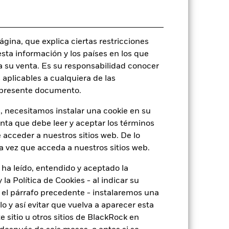
Multiactivo
No es artículo 8 o 9
gina, que explica ciertas restricciones
0,47%
esta información y los países en los que
LU2368537309
a su venta. Es su responsabilidad conocer
USD 5.000,00
 aplicables a cualquiera de las
l presente documento.
Distribución
UCITS
, necesitamos instalar una cookie en su
enta que debe leer y aceptar los términos
Other Allocation
 acceder a nuestros sitios web. De lo
Monetario diaria
a vez que acceda a nuestros sitios web.
BMW70W4
 ha leído, entendido y aceptado la
la Política de Cookies - al indicar su
el párrafo precedente - instalaremos una
 y así evitar que vuelva a aparecer esta
 sitio u otros sitios de BlackRock en
o