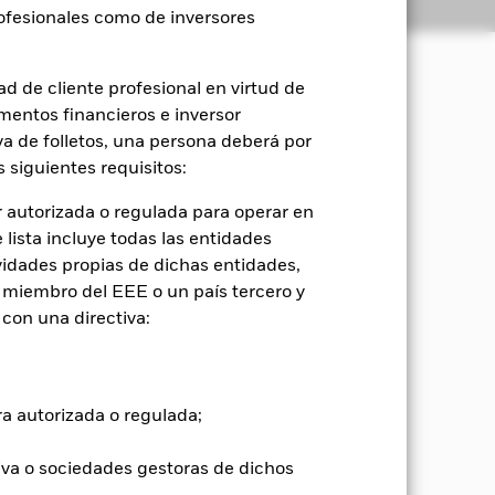
Holdings
Literatura
rofesionales como de inversores
d de cliente profesional en virtud de
mentos financieros e inversor
e, a través de una combinación de
iva de folletos, una persona deberá por
 siguientes requisitos:
gama de clases de activos, que pueden
ija, activos alternativos, efectivo e
 autorizada o regulada para operar en
 concentrada de planes de inversión
lista incluye todas las entidades
 Grupo BlackRock y, cuando se
vidades propias de dichas entidades,
tivo.
 miembro del EEE o un país tercero y
con una directiva:
rfil de riesgo prudente, en
variable que un fondo que presente un
ta fija. La exposición a la renta fija
as de todo el mundo con calificación
ra autorizada o regulada;
ta del grado de inversión) a tipo fijo
a capitalización bursátil de todo el
s.
iva o sociedades gestoras de dichos