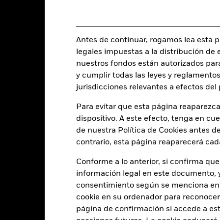
15 dic 2021
Clase de activo
EUR
Clasificación SFDR
USD UCITS Conservative
Antes de continuar, rogamos lea esta pá
Ongoing Charge Fee
enchmark without FX hedging
legales impuestas a la distribución de 
(USD)
ISIN
nuestros fondos están autorizados par
5,00%
Inversión inicial mínima
y cumplir todas las leyes y reglamentos
0,32%
jurisdicciones relevantes a efectos de
Uso de los ingresos
0,00%
Estructura legal
Para evitar que esta página reaparezca
USD 1.000,00
dispositivo. A este efecto, tenga en cu
Categoría Morningstar
Luxemburgo
de nuestra Política de Cookies antes de
Frecuencia de negociación
contrario, esta página reaparecerá cad
BlackRock (Luxembourg) S.A.
SEDOL
Fecha de la operación + 3 días
Conforme a lo anterior, si confirma que
información legal en este documento, y 
BGFCCAU
consentimiento según se menciona en 
cookie en su ordenador para reconocerlo
página de confirmación si accede a este
Características del Fond