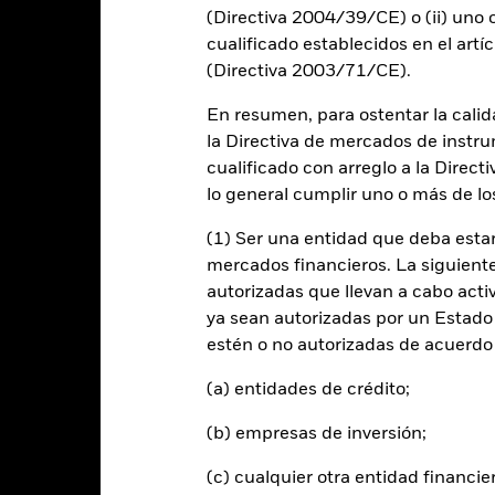
(Directiva 2004/39/CE) o (ii) uno o
-30
cualificado establecidos en el artíc
2016
2017
2018
2019
2020
2021
(Directiva 2003/71/CE).
Índice de 
Rentabilidad total (%)
Índice de referencia con limitaciones 1 (%)
En resumen, para ostentar la calida
la Directiva de mercados de instru
d of interactive chart.
cualificado con arreglo a la Direct
2016
2017
2018
2019
2020
lo general cumplir uno o más de los
entabilidad total (%)
(1) Ser una entidad que deba estar
EUR
mercados financieros. La siguiente 
ndice de referencia de
autorizadas que llevan a cabo acti
omparación 2 (%) USD
ya sean autorizadas por un Estado
estén o no autorizadas de acuerdo 
ndice de referencia con
imitaciones 1 (%) USD
(a) entidades de crédito;
 rentabilidad se indica tras deducir los gastos corrientes. Las even
(b) empresas de inversión;
edan excluidas del cálculo.
(c) cualquier otra entidad financie
s cifras mostradas hacen referencia a rentabilidades pasadas.
La re