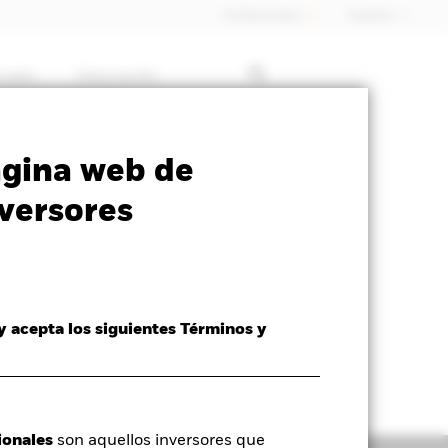
Profesionales
España
rcado
Educación
SFDR Web Disclosure
Download
ágina web de
versores
 y acepta los siguientes Términos y
ionales
son aquellos inversores que