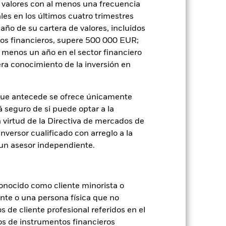
 valores con al menos una frecuencia
es en los últimos cuatro trimestres
amaño de su cartera de valores, incluidos
tos financieros, supere 500 000 EUR;
al menos un año en el sector financiero
je de pérdidas o ganancias anuales en
a evaluar cómo se ha gestionado el
ra conocimiento de la inversión en
que antecede se ofrece únicamente
á seguro de si puede optar a la
n virtud de la Directiva de mercados de
inversor cualificado con arreglo a la
n un asesor independiente.
onocido como cliente minorista o
ente o una persona física que no
s de cliente profesional referidos en el
os de instrumentos financieros