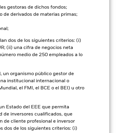
go de divisas. El uso de derivados
des gestoras de dichos fondos;
er») a otras clases de acciones del
o de derivados de materias primas;
ara minimizar el riesgo de contagio
er un listado de todas las clases de
onal;
 «Hedged» en su nombre. Además, el
itud a la sociedad gestora del fondo.
 dos de los siguientes criterios: (i)
cibirá el 62,5% de los ingresos
; (ii) una cifra de negocios neta
o de valores. Debido a que el
n número medio de 250 empleados a lo
 esto ha quedado excluido de los
l, un organismo público gestor de
Mostrar menos
na institucional internacional o
ndial, el FMI, el BCE o el BEI) u otro
SFDR Web Disclosure
Download
n un Estado del EEE que permita
Holdings
Literatura
ad de inversores cualificados, que
 de cliente profesional e inversor
dos de los siguientes criterios: (i)