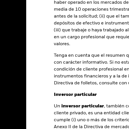
haber operado en los mercados de
media de 10 operaciones trimestral
antes de la solicitud; (ii) que el t
Año natural
Anualizada
Acumulada
Anual
ge: 2021-02-28 00:00:00 to 2026-07-31 00:00:00.
depósitos de efectivo e instrumen
: -50 to 100.
(iii) que trabaje o haya trabajado 
te gráfico muestra la rentabilidad del producto como el porcenta
s 4 últimos años frente a su índice de referencia. Puede ayudarle 
en un cargo profesional que requie
oducto en el pasado y compararlo con su índice de referencia.
valores.
art
40
Tenga en cuenta que el resumen 
r chart with 3 data series.
e chart has 1 X axis displaying categories.
con carácter informativo. Si no est
e chart has 1 Y axis displaying Values. Range: -30 to 40.
30
condición de cliente profesional e
instrumentos financieros y a la de 
20
Directiva de folletos, consulte co
10
alues
Inversor particular
0
Un
inversor particular
, también c
cliente privado, es una entidad cli
-10
cumple (i) uno o más de los criterio
Anexo II de la Directiva de mercad
-20