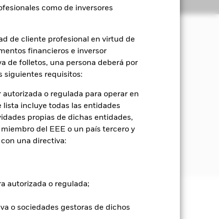
Holdings
Literatura
rofesionales como de inversores
d de cliente profesional en virtud de
mentos financieros e inversor
orización del capital y rendimientos
iva de folletos, una persona deberá por
 siguientes requisitos:
(como acciones) de empresas dedicadas
nativas y a las tecnologías
 autorizada o regulada para operar en
ción de su capacidad para gestionar los
lista incluye todas las entidades
iesgos y oportunidades
vidades propias de dichas entidades,
 miembro del EEE o un país tercero y
con una directiva:
Exclusiones de los Índices de
 información, consulte el folleto.
ra autorizada o regulada;
e ellas pueden subir o bajar, y no
iva o sociedades gestoras de dichos