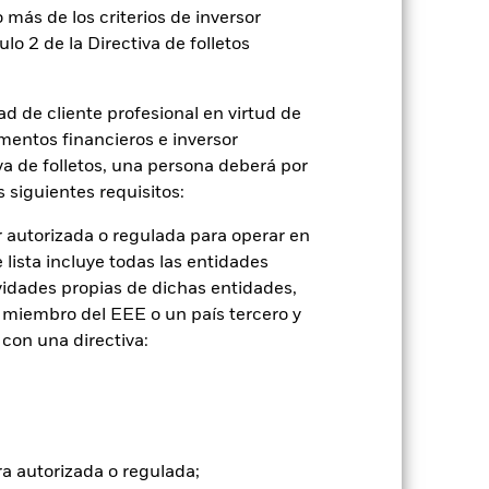
 más de los criterios de inversor
ulo 2 de la Directiva de folletos
2022
2023
2024
2025
referencia de comparación 2 (%)
d de cliente profesional en virtud de
mentos financieros e inversor
iva de folletos, una persona deberá por
2021
2022
2023
2024
2025
 siguientes requisitos:
-21,9
9,0
-11,2
29,1
 autorizada o regulada para operar en
lista incluye todas las entidades
vidades propias de dichas entidades,
-18,4
22,2
17,5
22,3
 miembro del EEE o un país tercero y
con una directiva:
tuales comisiones de entrada/salida
ra autorizada o regulada;
ntabilidad pasada no es un indicador