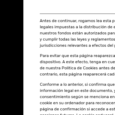
Ciclo de liquidación
Other Equity
Ticker Bloomberg
Monetario diaria
Antes de continuar, rogamos lea esta pá
BMXC965
legales impuestas a la distribución de 
nuestros fondos están autorizados par
y cumplir todas las leyes y reglamentos
Características del Fond
jurisdicciones relevantes a efectos de
Para evitar que esta página reaparezca
dispositivo. A este efecto, tenga en cu
49
Desviación típica (3 años)
de nuestra Política de Cookies antes de
a 31 jul 2026
contrario, esta página reaparecerá cad
28,61
Ratio precio/valor contable
a 30 jun 2026
Conforme a lo anterior, si confirma que
información legal en este documento, y 
consentimiento según se menciona en 
cookie en su ordenador para reconocerlo
Indicador de riesgo
página de confirmación si accede a este