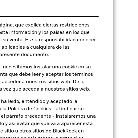
Fecha de la operación + 3 días
BGBSEEE
gina, que explica ciertas restricciones
esta información y los países en los que
a su venta. Es su responsabilidad conocer
 aplicables a cualquiera de las
o
l presente documento.
, necesitamos instalar una cookie en su
enta que debe leer y aceptar los términos
19,90%
 acceder a nuestros sitios web. De lo
a vez que acceda a nuestros sitios web.
3,05
 ha leído, entendido y aceptado la
la Política de Cookies - al indicar su
el párrafo precedente - instalaremos una
 y así evitar que vuelva a aparecer esta
 sitio u otros sitios de BlackRock en