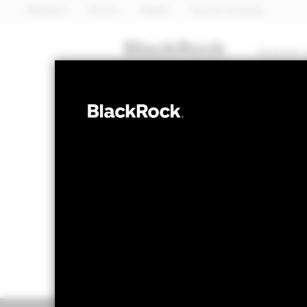
BlackRock
iShares
Aladdin
Nuestra compañía
Quiénes 
RENTA VARIABLE
BGF Sustainab
Valor liquidativo a 05 ago 2026
Variación 
EUR 12,66
EU
52 Semanas: 9,52 - 13,60