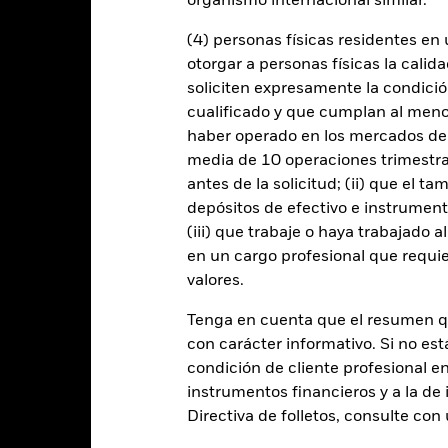
organismo internacional similar.
Datos clave
(4) personas físicas residentes e
otorgar a personas físicas la calid
soliciten expresamente la condición
cualificado y que cumplan al menos 
USD 5.343.609.224
Fecha de lanzamiento de la se
haber operado en los mercados de
Share Class Currency
media de 10 operaciones trimestral
15 mar 2001
antes de la solicitud; (ii) que el t
Clase de activo
USD
depósitos de efectivo e instrumen
Índice de referencia de
(iii) que trabaje o haya trabajado 
comparación 2
ustainable Energy Composite
Benchmark
en un cargo profesional que requie
Comisión inicial
valores.
Artículo 9
Porcentaje de gastos
2,46%
Tenga en cuenta que el resumen 
Comisión de rentabilidad
con carácter informativo. Si no est
LU2298322632
Inversión mínima posterior
condición de cliente profesional e
USD 5.000,00
Domicilio
instrumentos financieros y a la de 
Acumulación
Directiva de folletos, consulte co
Gestora del fondo
UCITS