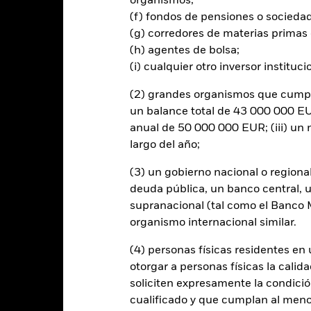
organismos;
rtura de divisas de este fondo utilizan derivados para cubrir el ries
(f) fondos de pensiones o socieda
onllevar un posible riesgo de contagio (también denominado «spill-ov
(g) corredores de materias primas 
o se asegurará de que se dispone de los procedimientos adecuados p
(h) agentes de bolsa;
nú desplegable que figura justo debajo del nombre del fondo, podrá v
(i) cualquier otro inversor instituci
cciones con cobertura de divisas se identifican mediante la palabra
 de acciones con cobertura de divisas está disponible mediante solic
(2) grandes organismos que cumplan
en préstamos de valores para reducir los gastos, el propio Fondo per
un balance total de 43 000 000 EUR
% restante se recibirá por BlackRock en calidad de agente de préstam
anual de 50 000 000 EUR; (iii) u
os de valores no incrementa los costes de funcionamiento del Fondo,
largo del año;
(3) un gobierno nacional o regiona
deuda pública, un banco central, u
supranacional (tal como el Banco Mu
PRIIP KID
Ficha informativa
Prospectus
Fund
organismo internacional similar.
Rentabilidad
(4) personas físicas residentes e
entabilidad
Datos clave
Gestores del fondo
otorgar a personas físicas la calid
soliciten expresamente la condición
cualificado y que cumplan al menos 
entabilidad