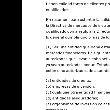
entabilidad
Datos clave
Gestores del fondo
tienen calidad tanto de clientes p
cualificados.
n
En resumen, para ostentar la calida
la Directiva de mercados de instru
 la rentabilidad de su inversión a través de una combinación de reval
cualificado con arreglo a la Direct
lo general cumplir uno o más de los
 menos el 70 % de sus activos totales en valores de renta variable 
as de energía sostenible son aquellas dedicadas a las energías alter
(1) Ser una entidad que deba estar
l folleto. El Asesor de Inversiones (AI) califica a las empresas en fun
mercados financieros. La siguiente 
 al tema de las energías sostenibles, así como sus credenciales de r
autorizadas que llevan a cabo acti
erno corporativo (ESG).
ya sean autorizadas por un Estado
estén o no autorizadas de acuerdo 
tirán de acuerdo con lo establecido en su Política ESG y aplicará las 
uerdo de París, tal y como se describe en el folleto. Para obtener más
(a) entidades de crédito;
(b) empresas de inversión;
(c) cualquier otra entidad financie
(d) entidades aseguradoras;
al en Riesgo.
El valor de las inversiones y los ingresos derivados d
(e) organismos de inversión colect
os inversores no recuperen la cantidad invertida originalmente.