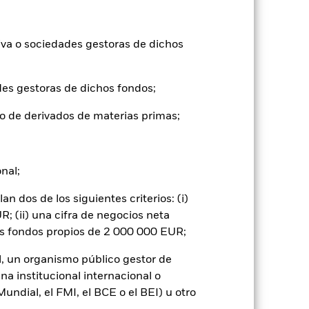
formas muy diferentes en el futuro.
o
), con reinversión de los ingresos
iva o sociedades gestoras de dichos
mentar o disminuir como resultado de
a divisa distinta de la utilizada para el
des gestoras de dichos fondos;
o de derivados de materias primas;
onal;
 dos de los siguientes criterios: (i)
 por los movimientos diarios del mercado
ficios empresariales y los hechos
; (ii) una cifra de negocios neta
a problemas medioambientales o de
os fondos propios de 2 000 000 EUR;
versiones en valores relacionados con las
ión gubernamental, fluctuaciones de
l, un organismo público gestor de
 o como contraparte de contratos
na institucional internacional o
ndial, el FMI, el BCE o el BEI) u otro