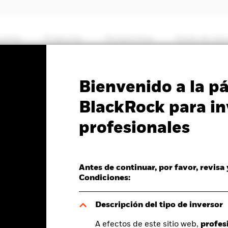
somos
Productos
Perspectivas
Visión de me
PRIIP KID
Ficha informativa
Prospectus
Bienvenido a la p
le Energy Fund
BlackRock para in
profesionales
Antes de continuar, por favor, revisa
del valor liquidativo a 05 ago 2026
Condiciones:
R 0,23 (1,85%)
Descripción del tipo de inversor
A efectos de este sitio web,
profes