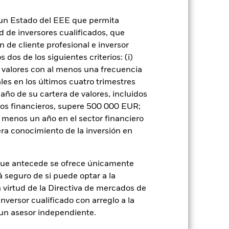
n un Estado del EEE que permita
ad de inversores cualificados, que
 de cliente profesional e inversor
dos de los siguientes criterios: (i)
rie
24 mar 2021
 valores con al menos una frecuencia
EUR
es en los últimos cuatro trimestres
amaño de su cartera de valores, incluidos
Renta variable
tos financieros, supere 500 000 EUR;
MSCI All Country World Index
al menos un año en el sector financiero
(Net)
ra conocimiento de la inversión en
3,00%
1,65%
que antecede se ofrece únicamente
0,00%
á seguro de si puede optar a la
USD 1.000,00
n virtud de la Directiva de mercados de
Luxemburgo
inversor cualificado con arreglo a la
n un asesor independiente.
BlackRock (Luxembourg) S.A.