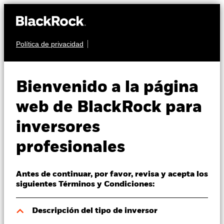
Política de privacidad
Quiénes somos
RENTA VARIABLE
BGF Sustainable
Productos
Bienvenido a la página
Energy Fund
Perspectivas
web de BlackRock para
inversores
Visión de mercado
profesionales
Educación
Antes de continuar, por favor, revisa y acepta los
Profesionales
Valor liquidativo a 06 ago 2026
siguientes Términos y Condiciones:
HKD 140,69
52 Semanas: 104,95 - 151,72
España
Descripción del tipo de inversor
Change location
Variación del valor liquidativo a 06 ago 2026