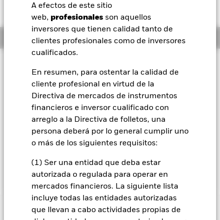
HKD -1,10 (-0,78%)
A efectos de este sitio
BlackRock
web,
profesionales
son aquellos
inversores que tienen calidad tanto de
Información general
iShares
clientes profesionales como de inversores
cualificados.
Aladdin
Filosofía de inversión
En resumen, para ostentar la calidad de
El Fondo New Energy busca maximizar el beneficio total.
cliente profesional en virtud de la
Nuestra compañía
El Fondo invierte globalmente, como mínimo, un 70 % de
Directiva de mercados de instrumentos
sus activos globales en acciones ordinarias de empresas
relacionadas con las nuevas energías. Las empresas
financieros e inversor cualificado con
relacionadas con las nuevas energías son aquellas que están
arreglo a la Directiva de folletos, una
vinculadas a las tecnologías de energía y a energías
persona deberá por lo general cumplir uno
alternativas, que incluyen: tecnologías de energías
o más de los siguientes requisitos:
renovables; desarrolladores de energías renovables;
combustibles alternativos; eficiencia energética; facilitación
(1) Ser una entidad que deba estar
de suministro energético e infraestructuras.
autorizada o regulada para operar en
mercados financieros. La siguiente lista
incluye todas las entidades autorizadas
que llevan a cabo actividades propias de
INFORMACIÓN IMPORTANTE: Capital en Riesgo.
El valor