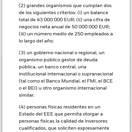
recibirá por BlackRock en calidad de agente de préstamo de
(2) grandes organismos que cumplan dos
valores. Debido a que el reparto de los ingresos por préstamos
de los siguientes criterios: (i) un balance
de valores no incrementa los costes de funcionamiento del
total de 43 000 000 EUR; (ii) una cifra de
Fondo, esto ha quedado excluido de los gastos corrientes.
negocios neta anual de 50 000 000 EUR;
(iii) un número medio de 250 empleados a
lo largo del año;
Mostrar menos
BGF Sustainable Energy Fund
(3) un gobierno nacional o regional, un
organismo público gestor de deuda
Rentabilidad
pública, un banco central, una
institucional internacional o supranacional
Gráfico de rendimiento
(tal como el Banco Mundial, el FMI, el BCE
Datos clave
El valor de los títulos de renta variable y los títulos
relacionados con la renta variable se puede ver afectado por
o el BEI) u otro organismo internacional
los movimientos diarios del mercado bursátil. Entre otros
Ver gráfico completo
Características del Fondo
similar.
factores que influyen están los acontecimientos políticos, las
Activos netos del Fondo
USD 5.305.475.776
noticias económicas, beneficios empresariales y los hechos
a 06 ago 2026
Rentabilidad
societarios de importancia.
(4) personas físicas residentes en un
Las inversiones en valores
Indicador de riesgo
relacionados con las nuevas energías están sujetas a
Número de posiciones
49
Fecha de lanzamiento del
Estado del EEE que permita otorgar a
15 mar 2001
problemas medioambientales o de sostenibilidad, impuestos,
a 30 jun 2026
fondo
reglamentación gubernamental, fluctuaciones en los precios
Posiciones
personas físicas la calidad de inversores
y suministro.
Las inversiones en valores relacionados con las
Ratio precio/beneficio
28,61
Divisa base
USD
cualificados, que soliciten expresamente
nuevas energías están sujetas a problemas