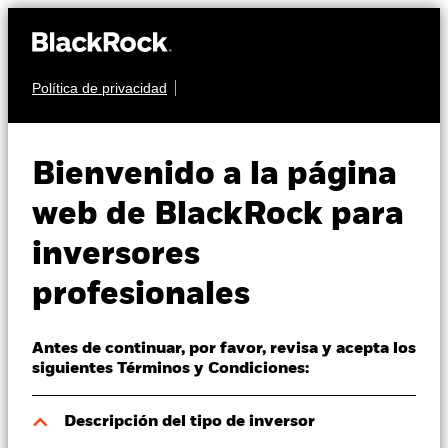
Política de privacidad
Quiénes somos
RENTA VARIABLE
BGF Systematic Global
Productos
Bienvenido a la página
Equity High Income
Perspectivas
web de BlackRock para
Fund
inversores
Visión de mercado
profesionales
Educación
Antes de continuar, por favor, revisa y acepta los
Profesionales
siguientes Términos y Condiciones:
Valor liquidativo a 06 ago 2026
España
Descripción del tipo de inversor
ZAR 117,18
Change location