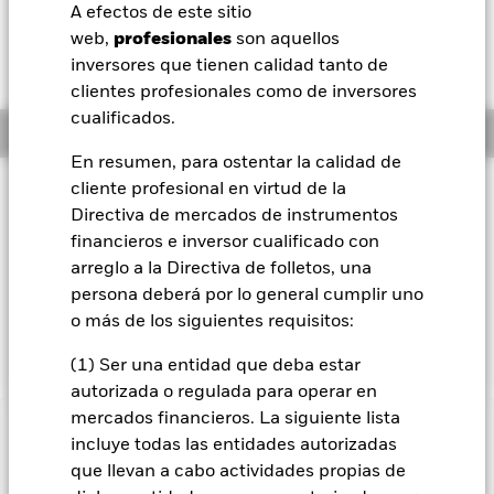
52 Semanas: 106,22 - 117,80
A efectos de este sitio
BlackRock
web,
profesionales
son aquellos
Variación del valor liquidativo a 06 ago 2026
ZAR -0,62 (-0,53%)
inversores que tienen calidad tanto de
iShares
clientes profesionales como de inversores
cualificados.
Información general
Aladdin
En resumen, para ostentar la calidad de
cliente profesional en virtud de la
Filosofía de inversión
Nuestra compañía
Directiva de mercados de instrumentos
El Fondo Global Enhanced Equity Yield pretende generar un
financieros e inversor cualificado con
elevado nivel de ingresos. El Fondo invierte globalmente,
sin límites prescritos de país o región, un mínimo del 70 %
arreglo a la Directiva de folletos, una
de sus activos globales en acciones ordinarias. El Fondo hace
persona deberá por lo general cumplir uno
uso de los derivados de una forma fundamental para su
o más de los siguientes requisitos:
objetivo de inversión, a fin de generar ingresos adicionales.
(1) Ser una entidad que deba estar
autorizada o regulada para operar en
mercados financieros. La siguiente lista
INFORMACIÓN IMPORTANTE: Capital en Riesgo.
El valor
incluye todas las entidades autorizadas
de las inversiones y los ingresos derivados de ellas pueden
que llevan a cabo actividades propias de
subir o bajar, y no están garantizados. Es posible que los