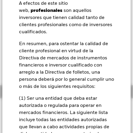
52 Semanas: 7,52 - 9,13
A efectos de este sitio
BlackRock
web,
profesionales
son aquellos
Variación del valor liquidativo a 06 ago 2026
EUR 0,02 (0,17%)
inversores que tienen calidad tanto de
iShares
clientes profesionales como de inversores
Rentabilidad total medida con valor liquidativo a 06 ago 2026
cualificados.
YTD:
13,01%
Aladdin
En resumen, para ostentar la calidad de
cliente profesional en virtud de la
Nuestra compañía
Recuerde que, el 1 de marzo de 2023, el índice
Directiva de mercados de instrumentos
de referencia se sometió a una mejora.
Haga clic
financieros e inversor cualificado con
en este enlace para acceder al RNS (Servicio de
arreglo a la Directiva de folletos, una
noticias de las autoridades reguladoras)
persona deberá por lo general cumplir uno
o más de los siguientes requisitos:
Información general
(1) Ser una entidad que deba estar
autorizada o regulada para operar en
Filosofía de inversión
mercados financieros. La siguiente lista
El Fondo tiene por objetivo obtener una rentabilidad de su
incluye todas las entidades autorizadas
inversión, a través de una combinación de revalorización del
que llevan a cabo actividades propias de
capital y rendimientos de los activos del Fondo, que refleje la