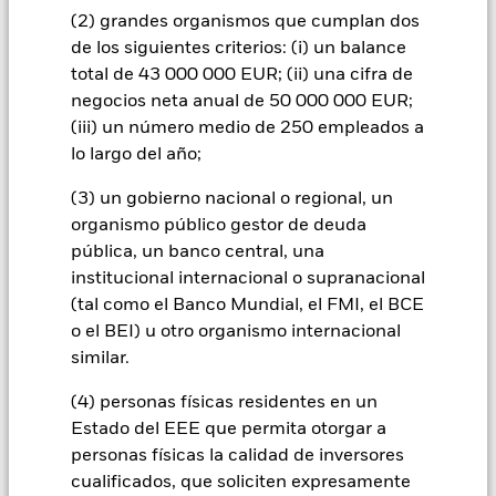
actividades incompatibles con los criterios ESG, si dichas
(2) grandes organismos que cumplan dos
actividades superan los umbrales establecidos por el
proveedor del índice. Por consiguiente, los inversores deberán
de los siguientes criterios: (i) un balance
realizar una evaluación ética personal del filtro ESG del índice
total de 43 000 000 EUR; (ii) una cifra de
de referencia antes de invertir en el Fondo.
negocios neta anual de 50 000 000 EUR;
(iii) un número medio de 250 empleados a
Todas las clases de acciones con cobertura de divisas de este
lo largo del año;
fondo utilizan derivados para cubrir el riesgo de divisas. El
uso de derivados para una clase de acciones podría conllevar
(3) un gobierno nacional o regional, un
un posible riesgo de contagio (también denominado «spill-
over») a otras clases de acciones del fondo. La sociedad
organismo público gestor de deuda
gestora del fondo se asegurará de que se dispone de los
pública, un banco central, una
procedimientos adecuados para minimizar el riesgo de
institucional internacional o supranacional
contagio a otras clases de acciones. En el menú desplegable
(tal como el Banco Mundial, el FMI, el BCE
que figura justo debajo del nombre del fondo, podrá ver un
o el BEI) u otro organismo internacional
listado de todas las clases de acciones del fondo: las clases de
acciones con cobertura de divisas se identifican mediante la
similar.
palabra «Hedged» en su nombre. Además, el listado
completo de todas las clases de acciones con cobertura de
(4) personas físicas residentes en un
divisas está disponible mediante solicitud a la sociedad
Estado del EEE que permita otorgar a
gestora del fondo.
personas físicas la calidad de inversores
cualificados, que soliciten expresamente