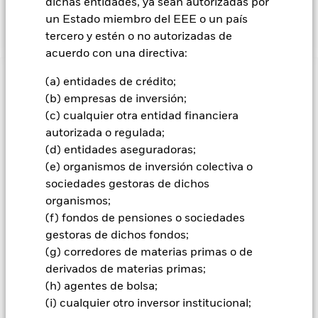
rentabilidad del MSCI Europe Screened Index, el índice de
dichas entidades, ya sean autorizadas por
referencia del Fondo (Índice).
un Estado miembro del EEE o un país
tercero y estén o no autorizadas de
acuerdo con una directiva:
(a) entidades de crédito;
INFORMACIÓN IMPORTANTE: Capital en Riesgo.
El valor
de las inversiones y los ingresos derivados de ellas pueden
(b) empresas de inversión;
subir o bajar, y no están garantizados. Es posible que los
(c) cualquier otra entidad financiera
inversores no recuperen la cantidad invertida originalmente.
autorizada o regulada;
Información importante:
(d) entidades aseguradoras;
Los ETF cotizan en bolsas igual que
los valores, y se compran y se venden a precios de mercado
(e) organismos de inversión colectiva o
que pueden ser distintos a los valores liquidativos de los ETF.
sociedades gestoras de dichos
Al invertir en valores de renta variable y valores relacionados
organismos;
con la renta variable, su valor se puede ver afectado por los
(f) fondos de pensiones o sociedades
movimientos diarios del mercado bursátil. La estrategia de
inversión medioambiental, social y de gobierno corporativo
gestoras de dichos fondos;
(«ESG») del Fondo limita los tipos y el número de
(g) corredores de materias primas o de
oportunidades de inversión al alcance del mismo y, como
derivados de materias primas;
consecuencia, el Fondo podría tener una rentabilidad inferior
(h) agentes de bolsa;
a la de otros fondos que no apliquen criterios ESG. El índice
(i) cualquier otro inversor institucional;
de referencia únicamente excluye a empresas de ciertas