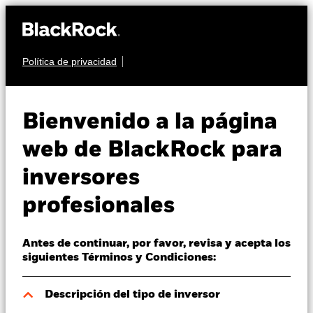
Política de privacidad
Quiénes somos
RENTA VARIABLE
iShares MSCI
Productos
Bienvenido a la página
Europe Screened
SDUE
Perspectivas
web de BlackRock para
UCITS ETF
inversores
Visión de mercado
profesionales
Educación
Antes de continuar, por favor, revisa y acepta los
Profesionales
siguientes Términos y Condiciones:
Valor liquidativo a 06 ago 2026
España
Descripción del tipo de inversor
EUR 9,13
Change location