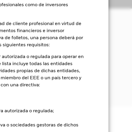
Holdings
Literatura
rofesionales como de inversores
d de cliente profesional en virtud de
mentos financieros e inversor
evalorización del capital y
oambientales, sociales y de gobierno
iva de folletos, una persona deberá por
 siguientes requisitos:
drá variar sin límites, dependiendo de
 autorizada o regulada para operar en
). A la hora de seleccionar los activos,
lista incluye todas las entidades
edged to EUR, al 25 % por el MSCI
vidades propias de dichas entidades,
de gestión de riesgos.
 miembro del EEE o un país tercero y
con una directiva:
ganismos supranacionales. Estas
ra autorizada o regulada;
e ellas pueden subir o bajar, y no
iva o sociedades gestoras de dichos