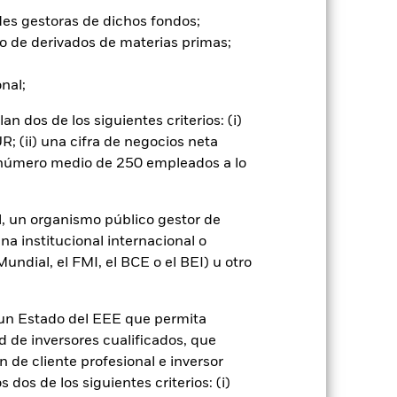
un impacto significativo en el
des gestoras de dichos fondos;
les pueden incrementar el nivel de
o de derivados de materias primas;
 movimientos diarios del mercado
beneficios empresariales y los hechos
onal;
vo en que se basan y pueden
o. El impacto sobre el Fondo puede
 dos de los siguientes criterios: (i)
excluir Fondos que no estén sujetos a
; (ii) una cifra de negocios neta
ltro ESG del Fondo antes de invertir
on un fondo sin dicho filtro.
n número medio de 250 empleados a lo
go de divisas. El uso de derivados
er») a otras clases de acciones del
ara minimizar el riesgo de contagio
l, un organismo público gestor de
er un listado de todas las clases de
na institucional internacional o
 «Hedged» en su nombre. Además, el
ndial, el FMI, el BCE o el BEI) u otro
itud a la sociedad gestora del fondo.
cibirá el 62,5% de los ingresos
o de valores. Debido a que el
n un Estado del EEE que permita
 esto ha quedado excluido de los
ad de inversores cualificados, que
 de cliente profesional e inversor
dos de los siguientes criterios: (i)
Mostrar menos