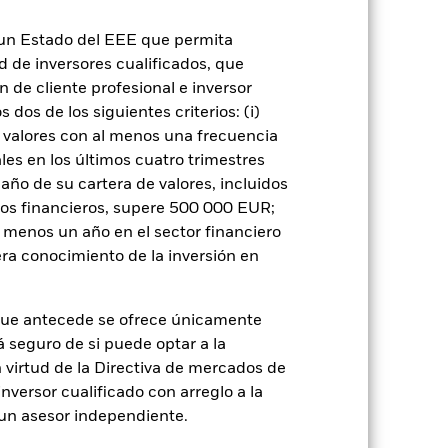
gnificativo en la rentabilidad de los
n un Estado del EEE que permita
vel de riesgo.
El valor de los títulos de
ad de inversores cualificados, que
os del mercado bursátil. Entre otros
y los hechos societarios de importancia.
 de cliente profesional e inversor
entar el volumen de las pérdidas y
dos de los siguientes criterios: (i)
 ser mayor cuando los derivados se
a los requisitos ESG. Este filtro ESG
 valores con al menos una frecuencia
 si se compara con un fondo sin dicho
es en los últimos cuatro trimestres
 o como contraparte de contratos
amaño de su cartera de valores, incluidos
de crédito: El emisor de un valor
tos financieros, supere 500 000 EUR;
 de capital.
Riesgo de liquidez: Una
ondo venda o compre las inversiones con
al menos un año en el sector financiero
ra conocimiento de la inversión en
que antecede se ofrece únicamente
á seguro de si puede optar a la
n virtud de la Directiva de mercados de
inversor cualificado con arreglo a la
rie
23 may 2018
n un asesor independiente.
EUR