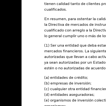
entabilidad
Datos clave
Gestores del fondo
tienen calidad tanto de clientes p
cualificados.
n
En resumen, para ostentar la calida
la Directiva de mercados de instru
ar una rentabilidad de su inversión a través de una combinación de r
, e invertir de forma coherente con los principios de inversión medi
cualificado con arreglo a la Direct
lo general cumplir uno o más de los
 la medida en la que el Fondo invierta en estas clases de activos po
(1) Ser una entidad que deba estar
factores, según el criterio que establezca el asesor de inversiones (AI
mercados financieros. La siguiente 
referencia compuesto, que incluirá al 25 % por el MSCI World Index h
autorizadas que llevan a cabo acti
rg Global Aggregate Bond Index Hedged to EUR («Índice») con fines 
ya sean autorizadas por un Estado
estén o no autorizadas de acuerdo 
r emitidas por gobiernos, agencias gubernamentales, empresas y or
ación de solvencia relativamente baja o que carezcan de calificación.
(a) entidades de crédito;
(b) empresas de inversión;
(c) cualquier otra entidad financie
(d) entidades aseguradoras;
al en Riesgo.
El valor de las inversiones y los ingresos derivados d
(e) organismos de inversión colect
os inversores no recuperen la cantidad invertida originalmente.