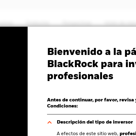
somos
Productos
Perspectivas
Visión de me
PRIIP KID
Ficha informativa
Prospectus
Bienvenido a la p
et Fund
BlackRock para in
profesionales
Antes de continuar, por favor, revisa
del valor liquidativo a 07 ago 2026
Morningstar Rating
Condiciones:
R 0,02 (0,12%)
Descripción del tipo de inversor
A efectos de este sitio web,
profes