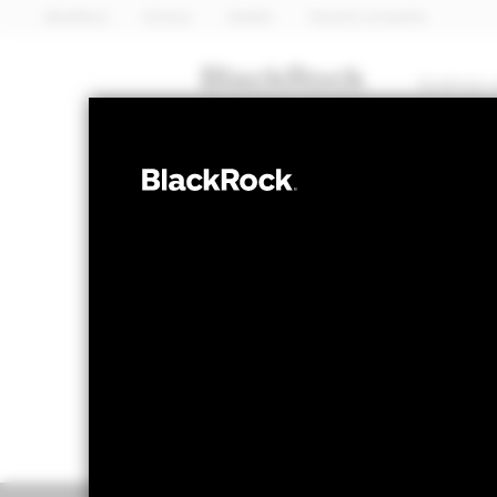
BlackRock
iShares
Aladdin
Nuestra compañía
Quiénes 
MULTIACTIVO
ESG Multi-Ass
Valor liquidativo a 07 ago 2026
Variación 
EUR 16,79
EU
52 Semanas: 14,30 - 16,81