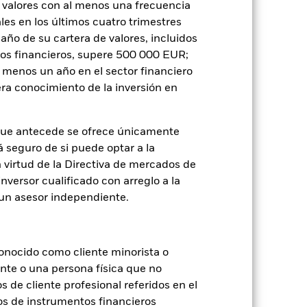
 valores con al menos una frecuencia
es en los últimos cuatro trimestres
SFDR Web Disclosure
Download
amaño de su cartera de valores, incluidos
tos financieros, supere 500 000 EUR;
al menos un año en el sector financiero
Holdings
Literatura
ra conocimiento de la inversión en
que antecede se ofrece únicamente
á seguro de si puede optar a la
n virtud de la Directiva de mercados de
inversor cualificado con arreglo a la
je de pérdidas o ganancias anuales en
n un asesor independiente.
a evaluar cómo se ha gestionado el
onocido como cliente minorista o
ente o una persona física que no
s de cliente profesional referidos en el
os de instrumentos financieros