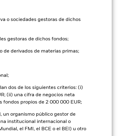
15,8
-13,6
6,0
7,6
9,8
iva o sociedades gestoras de dichos
12,9
-13,3
12,0
13,3
7,3
des gestoras de dichos fondos;
tuales comisiones de entrada/salida
o de derivados de materias primas;
ntabilidad pasada no es un indicador
formas muy diferentes en el futuro.
o
onal;
), con reinversión de los ingresos
mentar o disminuir como resultado de
 dos de los siguientes criterios: (i)
a divisa distinta de la utilizada para el
; (ii) una cifra de negocios neta
os fondos propios de 2 000 000 EUR;
l, un organismo público gestor de
na institucional internacional o
ndial, el FMI, el BCE o el BEI) u otro