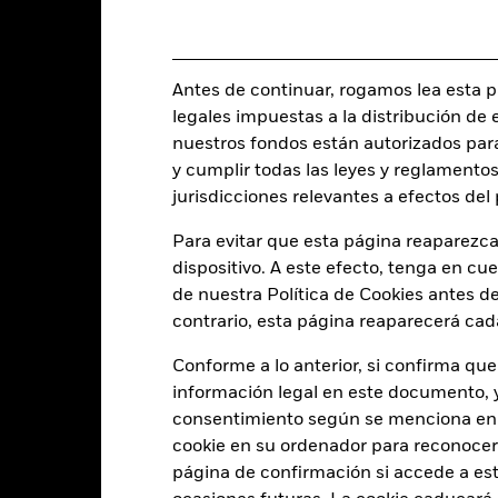
21 dic 1998
Clase de activo
EUR
Clasificación SFDR
25% MSCI +25% MSCI HDG +
Antes de continuar, rogamos lea esta pá
Ongoing Charge Fee
50% GBL AGG
legales impuestas a la distribución de 
ISIN
0,00%
nuestros fondos están autorizados par
Inversión inicial mínima
y cumplir todas las leyes y reglamentos
0,65%
jurisdicciones relevantes a efectos de
Uso de los ingresos
0,00%
Estructura legal
Para evitar que esta página reaparezca
USD 1.000,00
dispositivo. A este efecto, tenga en cu
Categoría Morningstar
Luxemburgo
de nuestra Política de Cookies antes de
Frecuencia de negociación
BlackRock (Luxembourg) S.A.
contrario, esta página reaparecerá cad
SEDOL
Fecha de la operación + 3 días
Conforme a lo anterior, si confirma que
BGFMI2E
información legal en este documento, y 
consentimiento según se menciona en 
cookie en su ordenador para reconocerlo
Características del Fond
página de confirmación si accede a este