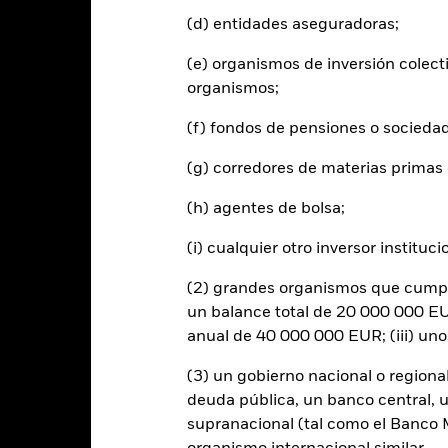
entabilidad total (%)
(d) entidades aseguradoras;
15,4
11,0
EUR
(e) organismos de inversión colect
ndice de referencia con
imitaciones 1 (%) EUR
16,9
6,3
organismos;
(f) fondos de pensiones o socieda
 rentabilidad se indica tras deducir los gastos corrientes. Las even
edan excluidas del cálculo.
(g) corredores de materias primas 
s cifras mostradas hacen referencia a rentabilidades pasadas.
La re
able de la rentabilidad futura. Los mercados podrían evolucionar de 
(h) agentes de bolsa;
ede ayudarle a evaluar cómo se ha gestionado el fondo en el pasad
(i) cualquier otro inversor instituci
 rentabilidad se muestra tomando como base el Valor Liquidativo (VL
utos cuando corresponda. La rentabilidad de su inversión puede au
(2) grandes organismos que cumplan
s fluctuaciones del valor de las divisas si su inversión se realiza en un
lculo de la rentabilidad pasada. Fuente: Blackrock
un balance total de 20 000 000 EUR
anual de 40 000 000 EUR; (iii) un
(3) un gobierno nacional o regiona
Riesgos clave
deuda pública, un banco central, u
supranacional (tal como el Banco Mu