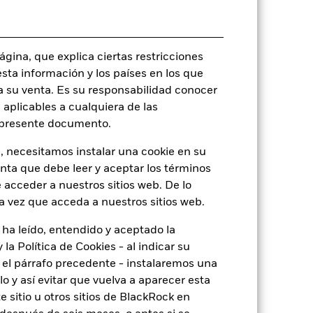
Multiactivo
Artículo 8 - ESG Caracteristicas
gina, que explica ciertas restricciones
0,78%
esta información y los países en los que
LU1822773989
a su venta. Es su responsabilidad conocer
USD 10.000.000,00
 aplicables a cualquiera de las
l presente documento.
Acumulación
UCITS
, necesitamos instalar una cookie en su
enta que debe leer y aceptar los términos
EUR Moderate Allocation - Global
 acceder a nuestros sitios web. De lo
Monetario diaria
a vez que acceda a nuestros sitios web.
BG0B4D5
 ha leído, entendido y aceptado la
la Política de Cookies - al indicar su
el párrafo precedente - instalaremos una
 y así evitar que vuelva a aparecer esta
o
 sitio u otros sitios de BlackRock en