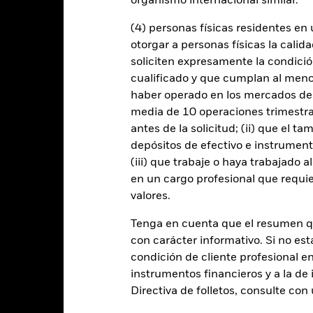
organismo internacional similar.
tipos de interés y/o los impagos de los emisores tendrán un impacto si
(4) personas físicas residentes e
alificación de solvencia potenciales o reales pueden incrementar el ni
otorgar a personas físicas la calid
 con la renta variable se puede ver afectado por los movimientos diari
mientos políticos, las noticias económicas, beneficios empresariales 
soliciten expresamente la condición
a las variaciones del valor del activo en que se basan y pueden aum
cualificado y que cumplan al menos 
oscilaciones en el valor del Fondo. El impacto sobre el Fondo puede
mpleja.
El Fondo podría tratar de excluir Fondos que no estén sujetos 
haber operado en los mercados de
versión y afectar negativamente al valor de las inversiones del Fondo
media de 10 operaciones trimestral
 cualquier entidad que presta servicios como la custodia de activos,
antes de la solicitud; (ii) que el t
instrumentos, puede exponer al Fondo a pérdidas financieras.
Riesgo 
depósitos de efectivo e instrumen
enda sus obligaciones de pago de importes debidos o de reembolso
de compradores y vendedores es insuficiente para permitir que el F
(iii) que trabaje o haya trabajado 
en un cargo profesional que requie
valores.
Datos clave
Tenga en cuenta que el resumen 
con carácter informativo. Si no est
condición de cliente profesional e
instrumentos financieros y a la de 
EUR 2.955.520.612
Fecha de lanzamiento de la se
Directiva de folletos, consulte co
Share Class Currency