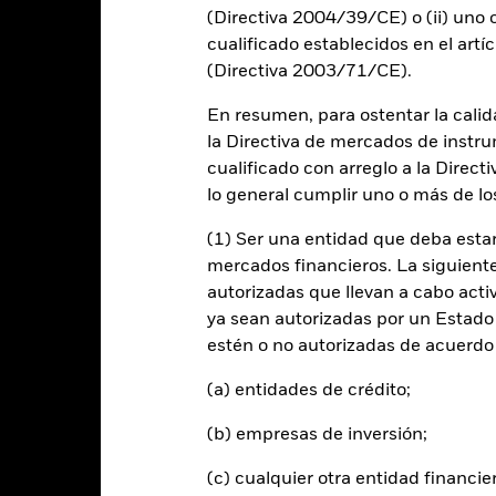
(Directiva 2004/39/CE) o (ii) uno o
cualificado establecidos en el artíc
alues
(Directiva 2003/71/CE).
0
En resumen, para ostentar la calida
la Directiva de mercados de instru
cualificado con arreglo a la Direct
-10
lo general cumplir uno o más de los
(1) Ser una entidad que deba estar
-20
mercados financieros. La siguiente 
2016
2017
2018
2019
2020
2021
autorizadas que llevan a cabo acti
Índice de referencia 
Rentabilidad total (%)
ya sean autorizadas por un Estado
estén o no autorizadas de acuerdo 
d of interactive chart.
Durante este periodo, la rentabilidad se logró en unas circuns
(a) entidades de crédito;
ntes de 22 nov 2024, el Fondo utilizaba un índice de referencia distin
dice de referencia.
(b) empresas de inversión;
2016
2017
2018
2019
2020
(c) cualquier otra entidad financie