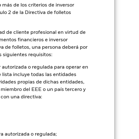
 más de los criterios de inversor
ulo 2 de la Directiva de folletos
d de cliente profesional en virtud de
mentos financieros e inversor
iva de folletos, una persona deberá por
 siguientes requisitos:
 autorizada o regulada para operar en
lista incluye todas las entidades
2022
2023
2024
2025
vidades propias de dichas entidades,
con limitaciones 1 (%)
 miembro del EEE o un país tercero y
con una directiva:
tancias que ya no están vigentes.
to, lo que se refleja en los datos del
2021
2022
2023
2024
2025
ra autorizada o regulada;