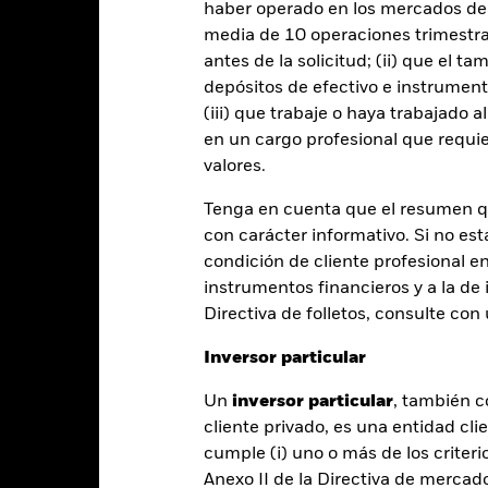
haber operado en los mercados de
media de 10 operaciones trimestral
PRIIP KID
Ficha informativa
Prospectus
antes de la solicitud; (ii) que el t
depósitos de efectivo e instrumen
Rentabilidad
(iii) que trabaje o haya trabajado 
entabilidad
Datos clave
Gestores del fondo
en un cargo profesional que requie
valores.
entabilidad
Tenga en cuenta que el resumen 
con carácter informativo. Si no est
Año natural
Anualizada
Acumulada
Anual
condición de cliente profesional e
ge: 2018-04-01 00:00:00 to 2026-07-31 00:00:00.
instrumentos financieros y a la de 
: -60 to 120.
te gráfico muestra la rentabilidad del producto como el porcenta
Directiva de folletos, consulte co
s 7 últimos años frente a su índice de referencia. Puede ayudarle 
oducto en el pasado y compararlo con su índice de referencia.
Inversor particular
art
20
Un
inversor particular
, también c
r chart with 2 data series.
cliente privado, es una entidad cli
e chart has 1 X axis displaying categories.
e chart has 1 Y axis displaying Values. Range: -20 to 20.
cumple (i) uno o más de los criterio
Anexo II de la Directiva de mercad
10