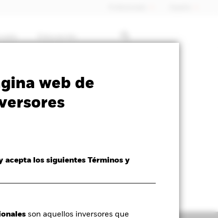
Profesionales
España
rcado
Educación
SFDR Web Disclosure
Download
ágina web de
versores
 y acepta los siguientes Términos y
ionales
son aquellos inversores que