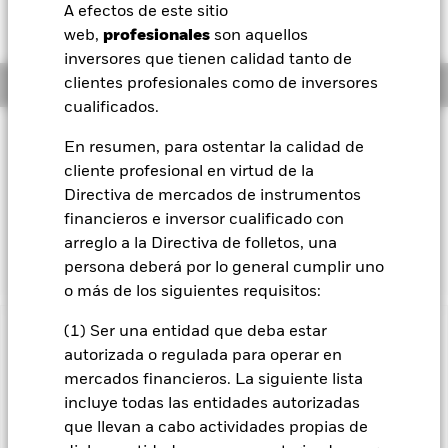
EUR 0,01 (0,11%)
A efectos de este sitio
BlackRock
web,
profesionales
son aquellos
inversores que tienen calidad tanto de
iShares
Información general
clientes profesionales como de inversores
cualificados.
Aladdin
Filosofía de inversión
En resumen, para ostentar la calidad de
El Fondo Euro Corporate Bond busca maximizar los
cliente profesional en virtud de la
Nuestra compañía
beneficios totales. El Fondo invierte un mínimo del 70 % de
Directiva de mercados de instrumentos
sus activos totales en valores transferibles de renta fija con
financieros e inversor cualificado con
calificación crediticia denominados en euros. La exposición a
arreglo a la Directiva de folletos, una
las divisas se gestiona de forma flexible.
persona deberá por lo general cumplir uno
o más de los siguientes requisitos:
(1) Ser una entidad que deba estar
INFORMACIÓN IMPORTANTE: Capital en Riesgo.
El valor
autorizada o regulada para operar en
de las inversiones y los ingresos derivados de ellas pueden
mercados financieros. La siguiente lista
subir o bajar, y no están garantizados. Es posible que los
incluye todas las entidades autorizadas
inversores no recuperen la cantidad invertida originalmente.
que llevan a cabo actividades propias de
El riesgo de crédito, los cambios en los tipos de interés y/o los