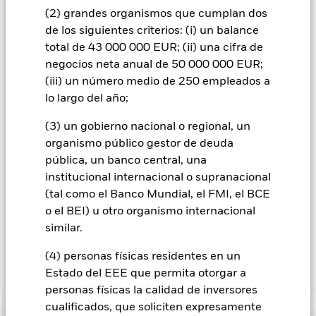
procedimientos adecuados para minimizar el riesgo de
(2) grandes organismos que cumplan dos
contagio a otras clases de acciones. En el menú desplegable
de los siguientes criterios: (i) un balance
que figura justo debajo del nombre del fondo, podrá ver un
total de 43 000 000 EUR; (ii) una cifra de
listado de todas las clases de acciones del fondo: las clases de
acciones con cobertura de divisas se identifican mediante la
negocios neta anual de 50 000 000 EUR;
palabra «Hedged» en su nombre. Además, el listado
(iii) un número medio de 250 empleados a
completo de todas las clases de acciones con cobertura de
lo largo del año;
divisas está disponible mediante solicitud a la sociedad
gestora del fondo.
(3) un gobierno nacional o regional, un
organismo público gestor de deuda
En la medida en que el Fondo opere en préstamos de valores
para reducir los gastos, el propio Fondo percibirá el 62,5% de
pública, un banco central, una
los ingresos asociadas que se generen, y el 37,5% restante se
institucional internacional o supranacional
recibirá por BlackRock en calidad de agente de préstamo de
(tal como el Banco Mundial, el FMI, el BCE
valores. Debido a que el reparto de los ingresos por préstamos
o el BEI) u otro organismo internacional
de valores no incrementa los costes de funcionamiento del
similar.
Fondo, esto ha quedado excluido de los gastos corrientes.
(4) personas físicas residentes en un
Estado del EEE que permita otorgar a
Mostrar menos
personas físicas la calidad de inversores
BGF Euro Corporate Bond Fund
cualificados, que soliciten expresamente