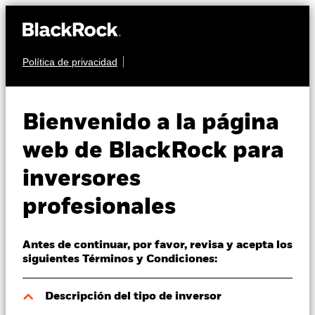
Política de privacidad
Quiénes somos
RENTA FIJA
BGF Euro Corporate
Productos
Bienvenido a la página
Bond Fund
Perspectivas
web de BlackRock para
inversores
Visión de mercado
profesionales
Educación
Antes de continuar, por favor, revisa y acepta los
Profesionales
Valor liquidativo a 07 ago 2026
siguientes Términos y Condiciones:
EUR 9,51
52 Semanas: 9,38 - 9,73
España
Descripción del tipo de inversor
Change location
Variación del valor liquidativo a 07 ago 2026
Morningstar Rating