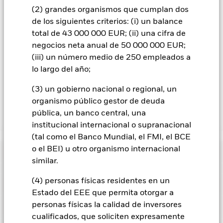
gestora del fondo.
(2) grandes organismos que cumplan dos
de los siguientes criterios: (i) un balance
En la medida en que el Fondo opere en préstamos de valores
total de 43 000 000 EUR; (ii) una cifra de
para reducir los gastos, el propio Fondo percibirá el 62,5% de
los ingresos asociadas que se generen, y el 37,5% restante se
negocios neta anual de 50 000 000 EUR;
recibirá por BlackRock en calidad de agente de préstamo de
(iii) un número medio de 250 empleados a
valores. Debido a que el reparto de los ingresos por préstamos
lo largo del año;
de valores no incrementa los costes de funcionamiento del
Fondo, esto ha quedado excluido de los gastos corrientes.
(3) un gobierno nacional o regional, un
organismo público gestor de deuda
pública, un banco central, una
Mostrar menos
institucional internacional o supranacional
BGF Global Government Bond Fund
(tal como el Banco Mundial, el FMI, el BCE
o el BEI) u otro organismo internacional
Rentabilidad
similar.
Gráfico de rendimiento
(4) personas físicas residentes en un
Datos clave
Los cambios en los tipos de interés, el riesgo de crédito y/o los
Estado del EEE que permita otorgar a
impagos de los emisores tendrán un impacto significativo en
la rentabilidad de los títulos de renta fija. Los valores
personas físicas la calidad de inversores
Ver gráfico completo
Características del Fondo
calificados sin categoría de inversión pueden ser más
Activos netos del Fondo
USD 770.487.178
cualificados, que soliciten expresamente
sensibles a estos riesgos que los valores de renta fija con
a 07 ago 2026