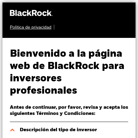
Política de privacidad
Quiénes somos
RENTA FIJA
BGF Global
Productos
Bienvenido a la página
Government Bond
Perspectivas
web de BlackRock para
Fund
inversores
Visión de mercado
profesionales
Educación
Antes de continuar, por favor, revisa y acepta los
Profesionales
siguientes Términos y Condiciones:
Valor liquidativo a 07 ago 2026
España
Descripción del tipo de inversor
USD 11,55
Change location