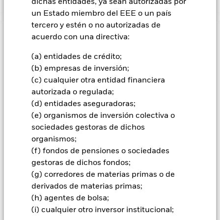
dichas entidades, ya sean autorizadas por
un Estado miembro del EEE o un país
tercero y estén o no autorizadas de
acuerdo con una directiva:
INFORMACIÓN IMPORTANTE: Capital en Riesgo.
El valor
de las inversiones y los ingresos derivados de ellas pueden
(a) entidades de crédito;
subir o bajar, y no están garantizados. Es posible que los
(b) empresas de inversión;
inversores no recuperen la cantidad invertida originalmente.
(c) cualquier otra entidad financiera
Todas las clases de acciones con cobertura de divisas de este
autorizada o regulada;
fondo utilizan derivados para cubrir el riesgo de divisas. El
(d) entidades aseguradoras;
uso de derivados para una clase de acciones podría conllevar
un posible riesgo de contagio (también denominado «spill-
(e) organismos de inversión colectiva o
over») a otras clases de acciones del fondo. La sociedad
sociedades gestoras de dichos
gestora del fondo se asegurará de que se dispone de los
organismos;
procedimientos adecuados para minimizar el riesgo de
(f) fondos de pensiones o sociedades
contagio a otras clases de acciones. En el menú desplegable
gestoras de dichos fondos;
que figura justo debajo del nombre del fondo, podrá ver un
(g) corredores de materias primas o de
listado de todas las clases de acciones del fondo: las clases de
derivados de materias primas;
acciones con cobertura de divisas se identifican mediante la
palabra «Hedged» en su nombre. Además, el listado
(h) agentes de bolsa;
completo de todas las clases de acciones con cobertura de
(i) cualquier otro inversor institucional;
divisas está disponible mediante solicitud a la sociedad