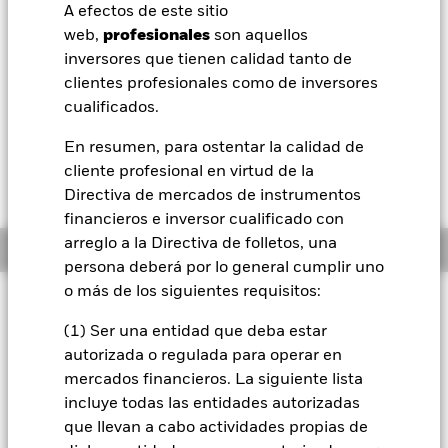
52 Semanas: 11,35 - 11,78
A efectos de este sitio
BlackRock
web,
profesionales
son aquellos
Variación del valor liquidativo a 07 ago 2026
USD -0,01 (-0,09%)
inversores que tienen calidad tanto de
iShares
clientes profesionales como de inversores
Morningstar Rating
cualificados.
Aladdin
En resumen, para ostentar la calidad de
cliente profesional en virtud de la
Nuestra compañía
Directiva de mercados de instrumentos
financieros e inversor cualificado con
arreglo a la Directiva de folletos, una
Información general
persona deberá por lo general cumplir uno
o más de los siguientes requisitos:
Filosofía de inversión
(1) Ser una entidad que deba estar
El Fondo Global Government Bond busca maximizar los
beneficios totales. El fondo invierte al menos un 70 % de sus
autorizada o regulada para operar en
activos totales en valores transferibles de renta fija con
mercados financieros. La siguiente lista
calificación crediticia emitidos a nivel mundial tanto por
incluye todas las entidades autorizadas
gobiernos, como por sus agencias. La exposición a las divisas
que llevan a cabo actividades propias de
se gestiona de forma flexible.