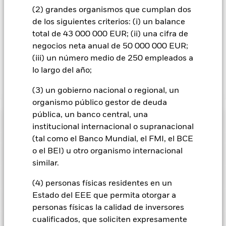
para reducir los gastos, el propio Fondo percibirá el 62,5% de
(2) grandes organismos que cumplan dos
los ingresos asociadas que se generen, y el 37,5% restante se
de los siguientes criterios: (i) un balance
recibirá por BlackRock en calidad de agente de préstamo de
total de 43 000 000 EUR; (ii) una cifra de
valores. Debido a que el reparto de los ingresos por préstamos
de valores no incrementa los costes de funcionamiento del
negocios neta anual de 50 000 000 EUR;
Fondo, esto ha quedado excluido de los gastos corrientes.
(iii) un número medio de 250 empleados a
lo largo del año;
Mostrar menos
(3) un gobierno nacional o regional, un
organismo público gestor de deuda
BGF Global Government Bond Fund
pública, un banco central, una
Rentabilidad
institucional internacional o supranacional
(tal como el Banco Mundial, el FMI, el BCE
Gráfico de rendimiento
o el BEI) u otro organismo internacional
Datos clave
Los cambios en los tipos de interés, el riesgo de crédito y/o los
similar.
impagos de los emisores tendrán un impacto significativo en
la rentabilidad de los títulos de renta fija. Los valores
Ver gráfico completo
Características del Fondo
calificados sin categoría de inversión pueden ser más
(4) personas físicas residentes en un
Activos netos del Fondo
USD 769.404.764
sensibles a estos riesgos que los valores de renta fija con
a 05 ago 2026
Estado del EEE que permita otorgar a
Rentabilidad
mejor calificación. Las rebajas de la calificación de solvencia
Indicador de riesgo
potenciales o reales pueden incrementar el nivel de riesgo.
Número de posiciones
1031
personas físicas la calidad de inversores
Fecha de lanzamiento del
14 may 1987
Los derivados pueden ser muy sensibles a las variaciones del
a 30 jun 2026
fondo
cualificados, que soliciten expresamente
valor del activo en que se basan y pueden aumentar el
Posiciones