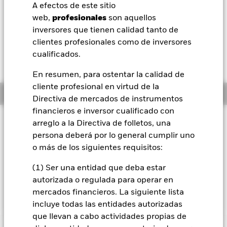
52 Semanas: 23,07 - 23,92
A efectos de este sitio
BlackRock
web,
profesionales
son aquellos
Variación del valor liquidativo a 05 ago 2026
EUR 0,02 (0,09%)
inversores que tienen calidad tanto de
iShares
clientes profesionales como de inversores
cualificados.
Aladdin
En resumen, para ostentar la calidad de
cliente profesional en virtud de la
Nuestra compañía
Información general
Directiva de mercados de instrumentos
financieros e inversor cualificado con
Filosofía de inversión
arreglo a la Directiva de folletos, una
El Fondo Global Government Bond busca maximizar los
persona deberá por lo general cumplir uno
beneficios totales. El fondo invierte al menos un 70 % de sus
o más de los siguientes requisitos:
activos totales en valores transferibles de renta fija con
calificación crediticia emitidos a nivel mundial tanto por
(1) Ser una entidad que deba estar
gobiernos, como por sus agencias. La exposición a las divisas
autorizada o regulada para operar en
se gestiona de forma flexible.
mercados financieros. La siguiente lista
incluye todas las entidades autorizadas
que llevan a cabo actividades propias de