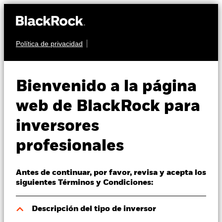
Política de privacidad
Quiénes somos
RENTA FIJA
BGF Global
Productos
Bienvenido a la página
Government Bond
Perspectivas
web de BlackRock para
Fund
inversores
Visión de mercado
profesionales
Educación
Antes de continuar, por favor, revisa y acepta los
Profesionales
siguientes Términos y Condiciones:
Valor liquidativo a 05 ago 2026
España
Descripción del tipo de inversor
EUR 23,22
Change location