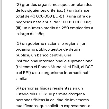
inversores no recuperen la cantidad invertida originalmente.
(2) grandes organismos que cumplan dos
de los siguientes criterios: (i) un balance
Todas las clases de acciones con cobertura de divisas de este
fondo utilizan derivados para cubrir el riesgo de divisas. El
total de 43 000 000 EUR; (ii) una cifra de
uso de derivados para una clase de acciones podría conllevar
negocios neta anual de 50 000 000 EUR;
un posible riesgo de contagio (también denominado «spill-
(iii) un número medio de 250 empleados a
over») a otras clases de acciones del fondo. La sociedad
lo largo del año;
gestora del fondo se asegurará de que se dispone de los
procedimientos adecuados para minimizar el riesgo de
(3) un gobierno nacional o regional, un
contagio a otras clases de acciones. En el menú desplegable
organismo público gestor de deuda
que figura justo debajo del nombre del fondo, podrá ver un
pública, un banco central, una
listado de todas las clases de acciones del fondo: las clases de
institucional internacional o supranacional
acciones con cobertura de divisas se identifican mediante la
palabra «Hedged» en su nombre. Además, el listado
(tal como el Banco Mundial, el FMI, el BCE
completo de todas las clases de acciones con cobertura de
o el BEI) u otro organismo internacional
divisas está disponible mediante solicitud a la sociedad
similar.
gestora del fondo.
(4) personas físicas residentes en un
En la medida en que el Fondo opere en préstamos de valores
Estado del EEE que permita otorgar a
para reducir los gastos, el propio Fondo percibirá el 62,5% de
los ingresos asociadas que se generen, y el 37,5% restante se
personas físicas la calidad de inversores
recibirá por BlackRock en calidad de agente de préstamo de
cualificados, que soliciten expresamente