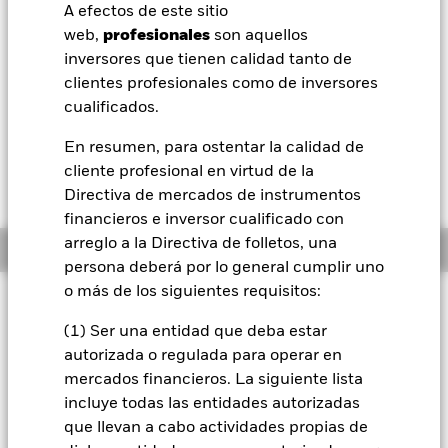
52 Semanas: 114,70 - 118,26
A efectos de este sitio
BlackRock
web,
profesionales
son aquellos
Variación del valor liquidativo a 06 ago 2026
EUR -0,01 (-0,01%)
inversores que tienen calidad tanto de
iShares
clientes profesionales como de inversores
Morningstar Rating
cualificados.
Aladdin
En resumen, para ostentar la calidad de
cliente profesional en virtud de la
Nuestra compañía
Directiva de mercados de instrumentos
financieros e inversor cualificado con
arreglo a la Directiva de folletos, una
Información general
persona deberá por lo general cumplir uno
o más de los siguientes requisitos:
Filosofía de inversión
(1) Ser una entidad que deba estar
El objetivo de inversión del Fondo es igualar el rendimiento
del Índice Barclays Euro Aggregate Bond, el índice de
autorizada o regulada para operar en
referencia del Fondo. El Fondo invertirá en una cartera de
mercados financieros. La siguiente lista
valores de renta fija / bonos que, siempre que sea posible y
incluye todas las entidades autorizadas
realizable, estará compuesta de los valores que constituyen
que llevan a cabo actividades propias de
el índice de referencia. Para construir la cartera, el Fondo