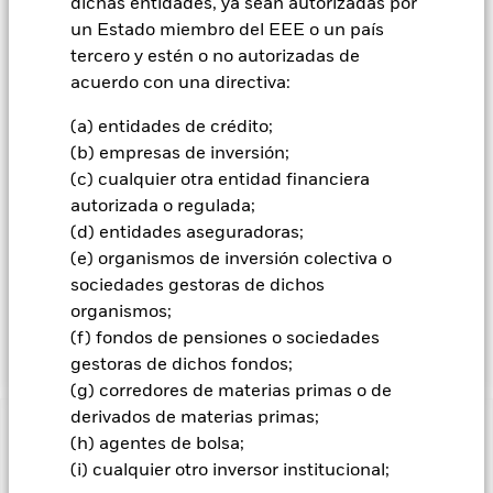
dichas entidades, ya sean autorizadas por
seleccionará de forma estratégica una muestra
representativa de los valores del índice de referencia. El
un Estado miembro del EEE o un país
Índice Barclays Euro Aggregate Bond es un índice que
tercero y estén o no autorizadas de
representa valores de interés fijo denominados en euros. La
acuerdo con una directiva:
inclusión en el índice de referencia se basa en la divisa de la
emisión, y no en el domicilio del emisor. Los principales
(a) entidades de crédito;
sectores del índice de referencia son tesoro, corporativo,
(b) empresas de inversión;
relacionado con el gobierno y titularizado. En el momento de
(c) cualquier otra entidad financiera
la inclusión en el índice de referencia, los valores tendrán,
como mínimo, una calificación crediticia otorgada por parte
autorizada o regulada;
de una agencia de calificación reconocida
(d) entidades aseguradoras;
internacionalmente. El índice de referencia se reequilibra de
(e) organismos de inversión colectiva o
forma mensual. Hay más detalles disponibles en relación con
sociedades gestoras de dichos
el índice de referencia (incluidos sus elementos
organismos;
constituyentes) en el sitio web del proveedor del índice en
http://index.barcap.com/ index.dxml?pageId=4377.
(f) fondos de pensiones o sociedades
gestoras de dichos fondos;
(g) corredores de materias primas o de
derivados de materias primas;
INFORMACIÓN IMPORTANTE: Capital en Riesgo.
El valor
(h) agentes de bolsa;
de las inversiones y los ingresos derivados de ellas pueden
(i) cualquier otro inversor institucional;
subir o bajar, y no están garantizados. Es posible que los