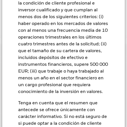
valores. Debido a que el reparto de los ingresos por préstamos
la condición de cliente profesional e
de valores no incrementa los costes de funcionamiento del
inversor cualificado y que cumplan al
Fondo, esto ha quedado excluido de los gastos corrientes.
menos dos de los siguientes criterios: (i)
haber operado en los mercados de valores
con al menos una frecuencia media de 10
Mostrar menos
operaciones trimestrales en los últimos
iShares Euro Aggregate Bond Index Fund (LU)
cuatro trimestres antes de la solicitud; (ii)
Rentabilidad
que el tamaño de su cartera de valores,
incluidos depósitos de efectivo e
instrumentos financieros, supere 500 000
Gráfico de rendimiento
Datos clave
El riesgo de crédito, los cambios en los tipos de interés y/o los
EUR; (iii) que trabaje o haya trabajado al
impagos de los emisores tendrán un impacto significativo en
menos un año en el sector financiero en
la rentabilidad de los títulos de renta fija. Las rebajas de la
Ver gráfico completo
Características del Fondo
calificación de solvencia potenciales o reales pueden
un cargo profesional que requiera
Activos netos del Fondo
EUR 261.898.084
incrementar el nivel de riesgo.
a 06 ago 2026
conocimiento de la inversión en valores.
Rentabilidad
Riesgo de contraparte: La insolvencia de cualquier entidad
Indicador de riesgo
que presta servicios como la custodia de activos, o como
Número de posiciones
1724
Fecha de lanzamiento del
28 may 2013
contraparte de contratos financieros como los derivados u
Tenga en cuenta que el resumen que
a 30 jun 2026
fondo
otros instrumentos, puede exponer al Fondo a pérdidas
Calificaciones
antecede se ofrece únicamente con
financieras.
Riesgo de crédito: El emisor de un valor
Beta de las acciones a 3 años
0,980
Divisa base
EUR
mantenido en el Fondo puede que desatienda sus
carácter informativo. Si no está seguro de
Posiciones
obligaciones de pago de importes debidos o de reembolso de
Calificación Morningstar
Índice de referencia
BBG Euro Aggregate Index
Este gráfico muestra la rentabilidad del producto como el
a 31 jul 2026
si puede optar a la condición de cliente
capital.
Riesgo de liquidez: Una menor liquidez significa que
(EUR)