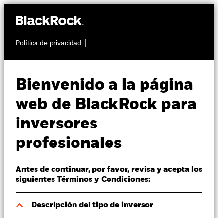
Política de privacidad
Quiénes somos
RENTA FIJA
iShares Euro
Productos
Bienvenido a la página
Aggregate Bond Index
Perspectivas
web de BlackRock para
Fund (LU)
inversores
Visión de mercado
profesionales
Educación
Antes de continuar, por favor, revisa y acepta los
Profesionales
siguientes Términos y Condiciones:
Valor liquidativo a 06 ago 2026
España
Descripción del tipo de inversor
EUR 116,57
Change location