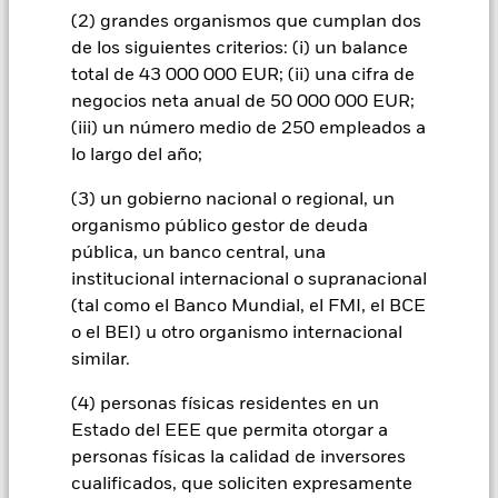
over») a otras clases de acciones del fondo. La sociedad
(2) grandes organismos que cumplan dos
gestora del fondo se asegurará de que se dispone de los
de los siguientes criterios: (i) un balance
procedimientos adecuados para minimizar el riesgo de
total de 43 000 000 EUR; (ii) una cifra de
contagio a otras clases de acciones. En el menú desplegable
negocios neta anual de 50 000 000 EUR;
que figura justo debajo del nombre del fondo, podrá ver un
(iii) un número medio de 250 empleados a
listado de todas las clases de acciones del fondo: las clases de
lo largo del año;
acciones con cobertura de divisas se identifican mediante la
palabra «Hedged» en su nombre. Además, el listado
(3) un gobierno nacional o regional, un
completo de todas las clases de acciones con cobertura de
organismo público gestor de deuda
divisas está disponible mediante solicitud a la sociedad
gestora del fondo.
pública, un banco central, una
institucional internacional o supranacional
En la medida en que el Fondo opere en préstamos de valores
(tal como el Banco Mundial, el FMI, el BCE
para reducir los gastos, el propio Fondo percibirá el 62,5% de
los ingresos asociadas que se generen, y el 37,5% restante se
o el BEI) u otro organismo internacional
recibirá por BlackRock en calidad de agente de préstamo de
similar.
valores. Debido a que el reparto de los ingresos por préstamos
de valores no incrementa los costes de funcionamiento del
(4) personas físicas residentes en un
Fondo, esto ha quedado excluido de los gastos corrientes.
Estado del EEE que permita otorgar a
personas físicas la calidad de inversores
cualificados, que soliciten expresamente
Mostrar menos