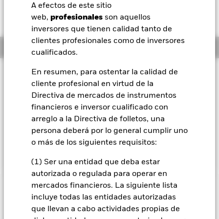
A efectos de este sitio
BlackRock
web,
profesionales
son aquellos
inversores que tienen calidad tanto de
iShares
clientes profesionales como de inversores
Información general
cualificados.
Aladdin
En resumen, para ostentar la calidad de
Filosofía de inversión
cliente profesional en virtud de la
Nuestra compañía
El Fondo Euro Bond busca maximizar los beneficios totales.
Directiva de mercados de instrumentos
El Fondo invierte un mínimo del 80 % de sus activos totales
en valores transferibles de renta fija con calificación
financieros e inversor cualificado con
crediticia. Al menos un 70 % de sus activos totales se
arreglo a la Directiva de folletos, una
invertirán en valores transferibles de renta fija denominados
persona deberá por lo general cumplir uno
en euros. La exposición a las divisas se gestiona de forma
o más de los siguientes requisitos:
flexible.
(1) Ser una entidad que deba estar
autorizada o regulada para operar en
mercados financieros. La siguiente lista
INFORMACIÓN IMPORTANTE: Capital en Riesgo.
El valor
incluye todas las entidades autorizadas
de las inversiones y los ingresos derivados de ellas pueden
que llevan a cabo actividades propias de
subir o bajar, y no están garantizados. Es posible que los