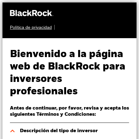
Política de privacidad
Quiénes somos
RENTA FIJA
BGF Euro Bond Fund
Productos
Bienvenido a la página
Perspectivas
web de BlackRock para
inversores
Visión de mercado
profesionales
Educación
Valor liquidativo a 07 ago 2026
USD 14,19
Antes de continuar, por favor, revisa y acepta los
52 Semanas: 13,78 - 14,34
Profesionales
siguientes Términos y Condiciones:
Variación del valor liquidativo a 07 ago 2026
España
USD 0,00 (0,00%)
Descripción del tipo de inversor
Change location