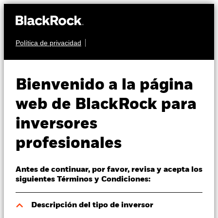
Política de privacidad
Quiénes somos
RENTA VARIABLE
BGF United Kingdom
Productos
Bienvenido a la página
Fund
Perspectivas
web de BlackRock para
inversores
Visión de mercado
profesionales
Educación
Antes de continuar, por favor, revisa y acepta los
Profesionales
Valor liquidativo a 07 ago 2026
siguientes Términos y Condiciones:
EUR 165,59
52 Semanas: 145,24 - 165,59
España
Descripción del tipo de inversor
Change location
Variación del valor liquidativo a 07 ago 2026