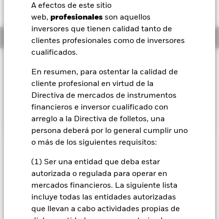
EUR 0,55 (0,33%)
A efectos de este sitio
BlackRock
web,
profesionales
son aquellos
inversores que tienen calidad tanto de
Información general
iShares
clientes profesionales como de inversores
cualificados.
Aladdin
Filosofía de inversión
En resumen, para ostentar la calidad de
El Fondo United Kingdom busca maximizar los beneficios
cliente profesional en virtud de la
Nuestra compañía
totales. El Fondo invierte como mínimo un 70 % de sus
Directiva de mercados de instrumentos
activos totales en acciones ordinarias de empresas
constituidas o que cotizan en el Reino Unido.
financieros e inversor cualificado con
arreglo a la Directiva de folletos, una
persona deberá por lo general cumplir uno
o más de los siguientes requisitos:
INFORMACIÓN IMPORTANTE: Capital en Riesgo.
El valor
(1) Ser una entidad que deba estar
de las inversiones y los ingresos derivados de ellas pueden
subir o bajar, y no están garantizados. Es posible que los
autorizada o regulada para operar en
inversores no recuperen la cantidad invertida originalmente.
mercados financieros. La siguiente lista
incluye todas las entidades autorizadas
Todas las clases de acciones con cobertura de divisas de este
que llevan a cabo actividades propias de
fondo utilizan derivados para cubrir el riesgo de divisas. El