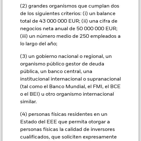
(también denominada ‘cupón’) y cuyas características son
(2) grandes organismos que cumplan dos
similares a las de un préstamo. Por consiguientes, estos
de los siguientes criterios: (i) un balance
valores están expuestos a las variaciones de los tipos de
total de 43 000 000 EUR; (ii) una cifra de
cambio, susceptibles de afectar al valor de los títulos.
negocios neta anual de 50 000 000 EUR;
Todas las clases de acciones con cobertura de divisas de este
(iii) un número medio de 250 empleados a
fondo utilizan derivados para cubrir el riesgo de divisas. El
uso de derivados para una clase de acciones podría conllevar
lo largo del año;
un posible riesgo de contagio (también denominado «spill-
over») a otras clases de acciones del fondo. La sociedad
(3) un gobierno nacional o regional, un
gestora del fondo se asegurará de que se dispone de los
organismo público gestor de deuda
procedimientos adecuados para minimizar el riesgo de
pública, un banco central, una
contagio a otras clases de acciones. En el menú desplegable
institucional internacional o supranacional
que figura justo debajo del nombre del fondo, podrá ver un
(tal como el Banco Mundial, el FMI, el BCE
listado de todas las clases de acciones del fondo: las clases de
o el BEI) u otro organismo internacional
acciones con cobertura de divisas se identifican mediante la
similar.
palabra «Hedged» en su nombre. Además, el listado
completo de todas las clases de acciones con cobertura de
(4) personas físicas residentes en un
divisas está disponible mediante solicitud a la sociedad
Estado del EEE que permita otorgar a
gestora del fondo.
personas físicas la calidad de inversores
cualificados, que soliciten expresamente