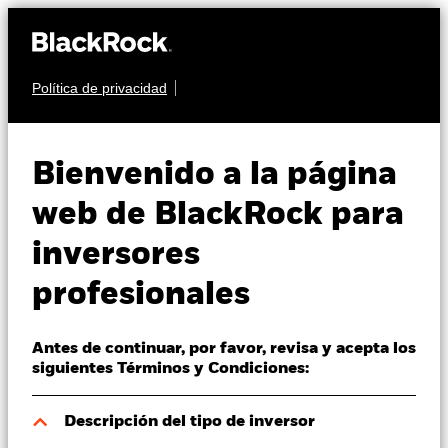
Política de privacidad
Quiénes somos
RENTA FIJA
iShares Euro Credit
Productos
Bienvenido a la página
Bond Index Fund (IE)
Perspectivas
web de BlackRock para
inversores
Visión de mercado
profesionales
Educación
Antes de continuar, por favor, revisa y acepta los
Profesionales
Valor liquidativo a 06 ago 2026
siguientes Términos y Condiciones:
EUR 9,13
52 Semanas: 9,09 - 9,43
España
Descripción del tipo de inversor
Change location
Variación del valor liquidativo a 06 ago 2026