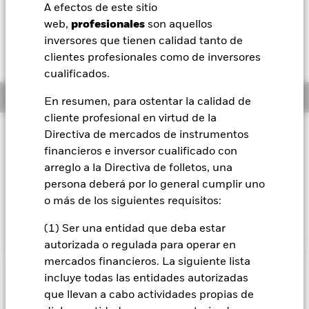
EUR -0,01 (-0,08%)
A efectos de este sitio
BlackRock
web,
profesionales
son aquellos
inversores que tienen calidad tanto de
iShares
clientes profesionales como de inversores
cualificados.
Aladdin
Información general
En resumen, para ostentar la calidad de
cliente profesional en virtud de la
Nuestra compañía
Filosofía de inversión
Directiva de mercados de instrumentos
financieros e inversor cualificado con
El Fondo iShares Euro Credit Bond Index Fund (IE) pretende
reproducir al máximo la rentabilidad del índice FTSE
arreglo a la Directiva de folletos, una
EuroBIG ex Domestic Treasury Index, un índice diseñado para
persona deberá por lo general cumplir uno
reflejar el comportamiento del mercado de bonos privados
o más de los siguientes requisitos:
denominados en euros.
(1) Ser una entidad que deba estar
autorizada o regulada para operar en
mercados financieros. La siguiente lista
INFORMACIÓN IMPORTANTE: Capital en Riesgo.
El valor
incluye todas las entidades autorizadas
de las inversiones y los ingresos derivados de ellas pueden
que llevan a cabo actividades propias de
subir o bajar, y no están garantizados. Es posible que los