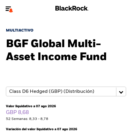
Bienvenido a la página web de BlackRock para inversores
particulares.
MULTIACTIVO
¿No eres un inversor particular? Para acceder a contenido más
BGF Global Multi-
relevante, por favor, actualiza
tu tipo de usuario.
Asset Income Fund
Quiénes somos
Productos
Perspectivas
Educación
Valor liquidativo a 07 ago 2026
GBP 8,68
52 Semanas: 8,33 - 8,78
Particulares
Variación del valor liquidativo a 07 ago 2026