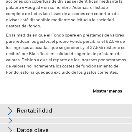
acciones con cobertura de divisas se identifican mediante la
palabra «Hedged» en su nombre. Además, el listado
completo de todas las clases de acciones con cobertura de
divisas está disponible mediante solicitud a la sociedad
gestora del fondo.
En la medida en que el Fondo opere en préstamos de valores
para reducir los gastos, el propio Fondo percibirá el 62,5% de
los ingresos asociadas que se generen, y el 37,5% restante se
recibirá por BlackRock en calidad de agente de préstamo de
valores. Debido a que el reparto de los ingresos por préstamos
de valores no incrementa los costes de funcionamiento del
Fondo, esto ha quedado excluido de los gastos corrientes.
Mostrar menos
BGF Global Multi-Asset Income Fund
Rentabilidad
Gráfico de rendimiento
Datos clave
El riesgo de crédito, los cambios en los tipos de interés y/o los