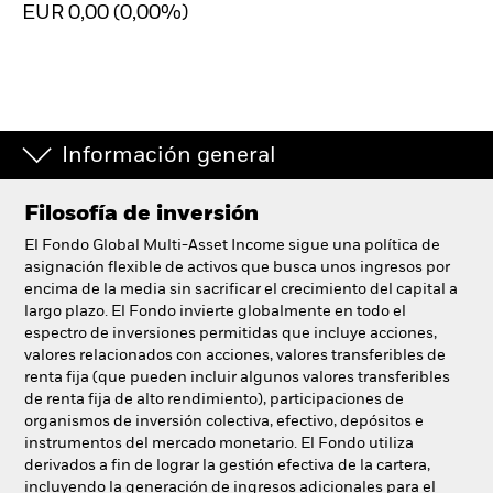
EUR 0,00 (0,00%)
España
Change location
BlackRock
iShares
Información general
Aladdin
Filosofía de inversión
El Fondo Global Multi-Asset Income sigue una política de
Nuestra compañía
asignación flexible de activos que busca unos ingresos por
encima de la media sin sacrificar el crecimiento del capital a
largo plazo. El Fondo invierte globalmente en todo el
espectro de inversiones permitidas que incluye acciones,
valores relacionados con acciones, valores transferibles de
renta fija (que pueden incluir algunos valores transferibles
de renta fija de alto rendimiento), participaciones de
organismos de inversión colectiva, efectivo, depósitos e
instrumentos del mercado monetario. El Fondo utiliza
derivados a fin de lograr la gestión efectiva de la cartera,
incluyendo la generación de ingresos adicionales para el