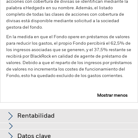
acciones con cobertura de divisas se identifican mediante la
palabra «Hedged» en su nombre. Además, el listado
completo de todas las clases de acciones con cobertura de
divisas está disponible mediante solicitud a la sociedad
gestora del fondo.
En la medida en que el Fondo opere en préstamos de valores
para reducir los gastos, el propio Fondo percibirá el 62,5% de
los ingresos asociadas que se generen, y el 37,5% restante se
recibirá por BlackRock en calidad de agente de préstamo de
valores. Debido a que el reparto de los ingresos por préstamos
de valores no incrementa los costes de funcionamiento del
Fondo, esto ha quedado excluido de los gastos corrientes.
Mostrar menos
BGF Global Multi-Asset Income Fund
Rentabilidad
Gráfico de rendimiento
Datos clave
El riesgo de crédito, los cambios en los tipos de interés y/o los