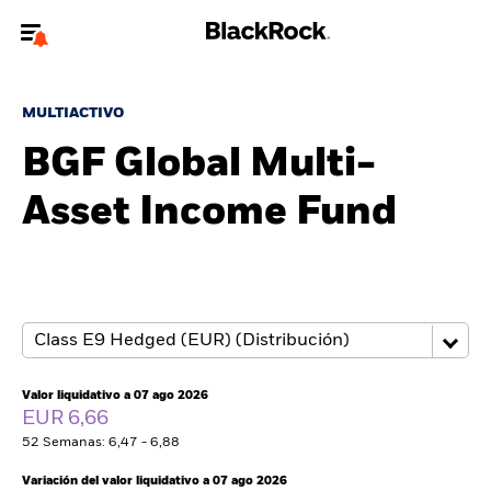
Bienvenido a la página web de BlackRock para inversores
particulares.
MULTIACTIVO
¿No eres un inversor particular? Para acceder a contenido más
BGF Global Multi-
relevante, por favor, actualiza
tu tipo de usuario.
Asset Income Fund
Quiénes somos
Productos
Perspectivas
Educación
Valor liquidativo a 07 ago 2026
EUR 6,66
52 Semanas: 6,47 - 6,88
Particulares
Variación del valor liquidativo a 07 ago 2026