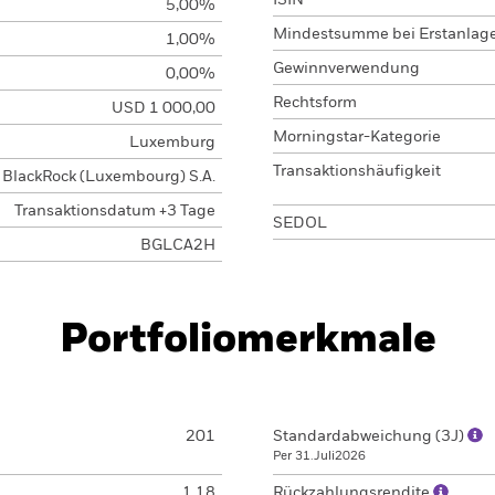
ISIN
5,00%
Mindestsumme bei Erstanlag
1,00%
Gewinnverwendung
0,00%
Rechtsform
USD 1 000,00
Morningstar-Kategorie
Luxemburg
Transaktionshäufigkeit
BlackRock (Luxembourg) S.A.
Transaktionsdatum +3 Tage
SEDOL
BGLCA2H
Portfoliomerkmale
201
Standardabweichung (3J)
Per 31.Juli2026
1,18
Rückzahlungsrendite