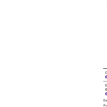
V
En
G
E
B
Be
Au