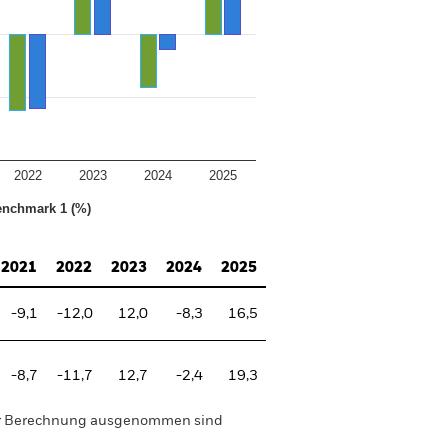
2022
2023
2024
2025
nchmark 1 (%)
2021
2022
2023
2024
2025
-9,1
-12,0
12,0
-8,3
16,5
-8,7
-11,7
12,7
-2,4
19,3
der Berechnung ausgenommen sind