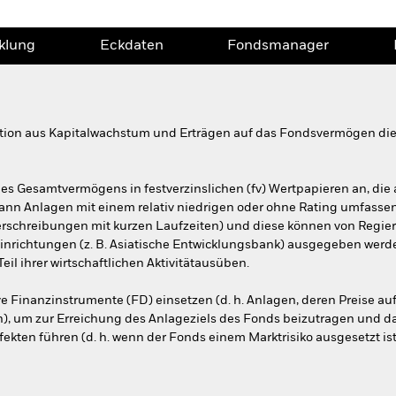
klung
Eckdaten
Fondsmanager
tion aus Kapitalwachstum und Erträgen auf das Fondsvermögen die 
es Gesamtvermögens in festverzinslichen (fv) Wertpapieren an, die
ann Anlagen mit einem relativ niedrigen oder ohne Rating umfasse
erschreibungen mit kurzen Laufzeiten) und diese können von Regier
richtungen (z. B. Asiatische Entwicklungsbank) ausgegeben werden
l ihrer wirtschaftlichen Aktivitätausüben.
ve Finanzinstrumente (FD) einsetzen (d. h. Anlagen, deren Preise 
 um zur Erreichung des Anlageziels des Fonds beizutragen und das
ekten führen (d. h. wenn der Fonds einem Marktrisiko ausgesetzt ist