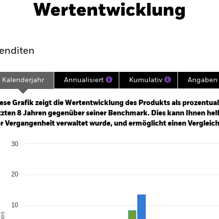
Wertentwicklung
klung
Eckdaten
Fondsmanager
enditen
Kalenderjahr
Annualisiert
Kumulativ
Angaben 
ge: 2017-10-01 00:00:00 to 2026-07-31 00:00:00.
: -60 to 30.
ese Grafik zeigt die Wertentwicklung des Produkts als prozentual
tzten 8 Jahren gegenüber seiner Benchmark. Dies kann Ihnen helfe
r Vergangenheit verwaltet wurde, und ermöglicht einen Vergleic
art
30
r chart with 2 data series.
e chart has 1 X axis displaying categories.
e chart has 1 Y axis displaying Values. Range: -20 to 30.
20
10