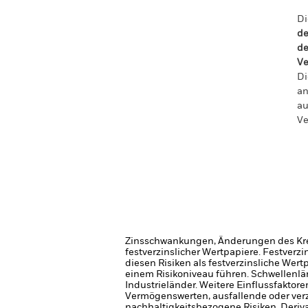
Di
de
de
Ve
Di
an
au
Ve
Zinsschwankungen, Änderungen des Kred
festverzinslicher Wertpapiere. Festver
diesen Risiken als festverzinsliche Wer
einem Risikoniveau führen.
Schwellenlän
Industrieländer. Weitere Einflussfaktor
Vermögenswerten, ausfallende oder ver
nachhaltigkeitsbezogene Risiken.
Deriv