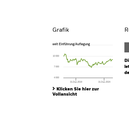
Überblick
Wertentwic
Grafik
R
seit Einführung/Auflegung
seit Einführung/Auflegung
Line chart with 106 data points.
The chart has 1 X axis displaying Time. Ran
10 000
The chart has 1 Y axis displaying values. Range
Di
le
7 000
de
4 000
31.Dez.2019
31.Dez.2024
Ch
End of interactive chart.
Ba
Klicken Sie hier zur
Th
Vollansicht
Th