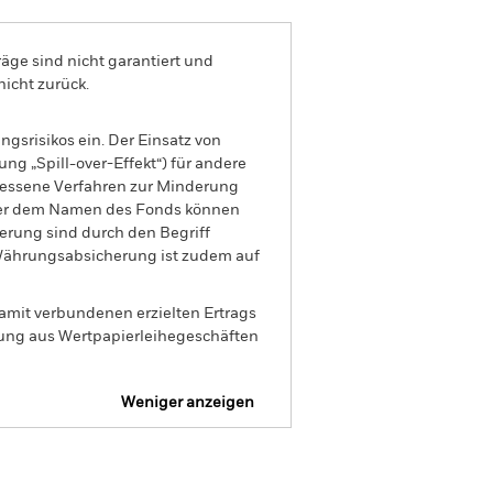
äge sind nicht garantiert und
nicht zurück.
gsrisikos ein. Der Einsatz von
ng „Spill-over-Effekt“) für andere
emessene Verfahren zur Minderung
nter dem Namen des Fonds können
herung sind durch den Begriff
t Währungsabsicherung ist zudem auf
amit verbundenen erzielten Ertrags
ilung aus Wertpapierleihegeschäften
Weniger anzeigen
Verkaufsprospekt
Herunterladen