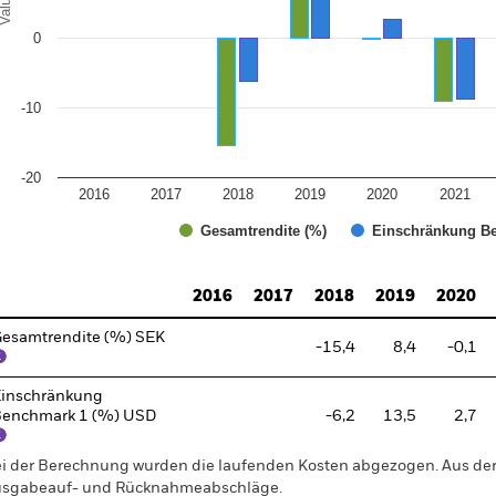
alues
0
-10
-20
2016
2017
2018
2019
2020
2021
Gesamtrendite (%)
Einschränkung Be
d of interactive chart.
2016
2017
2018
2019
2020
esamtrendite (%) SEK
-15,4
8,4
-0,1
inschränkung
enchmark 1 (%) USD
-6,2
13,5
2,7
i der Berechnung wurden die laufenden Kosten abgezogen. Aus 
sgabeauf- und Rücknahmeabschläge.