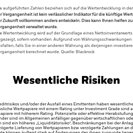
e aufgeführten Zahlen beziehen sich auf die Wertentwicklung in de
r Vergangenheit ist kein verlässlicher Indikator für die künftige Wer
r Zukunft vollkommen anders entwickeln. Dies kann Ihnen helfen zu 
rgangenheit verwaltet wurde.
e Wertentwicklung wird auf der Grundlage eines Nettoinventarwerts 
gezeigt, sofern vorhanden. Aufgrund von Währungsschwankungen k
sfallen, falls Sie in einer anderen Währung als derjenigen investiere
rgangenheit berechnet wurde.
Quelle:
Blackrock
Wesentliche Risiken
itrisikos und/oder der Ausfall eines Emittenten haben wesentlich
zinsliche Wertpapiere mit einem Rating unter Investment Grade sind
tpapiere mit höherem Rating. Potenzielle oder effektive Herabstufun
der sind im Allgemeinen anfälliger gegenüber wirtschaftlichen ode
en sind ein höheres „Liquiditätsrisiko“, Beschränkungen bei der Anla
zögerte Lieferung von Wertpapieren bzw. verzögerte Zahlungen an 
ate können äußerst stark auf Änderungen des ihnen zugrunde lieg