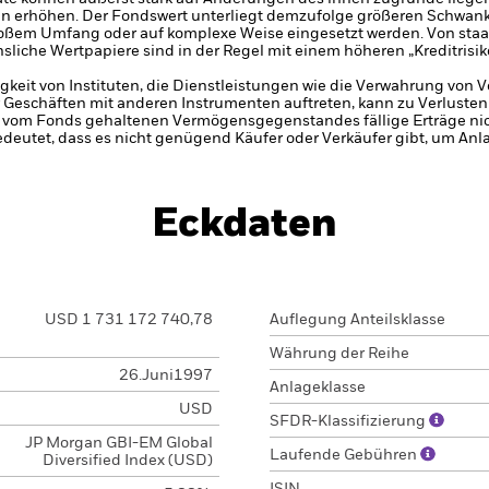
n erhöhen. Der Fondswert unterliegt demzufolge größeren Schwan
großem Umfang oder auf komplexe Weise eingesetzt werden.
Von staa
liche Wertpapiere sind in der Regel mit einem höheren „Kreditrisiko
gkeit von Instituten, die Dienstleistungen wie die Verwahrung von
 Geschäften mit anderen Instrumenten auftreten, kann zu Verlusten
s vom Fonds gehaltenen Vermögensgegenstandes fällige Erträge nicht
bedeutet, dass es nicht genügend Käufer oder Verkäufer gibt, um Anl
Eckdaten
USD 1 731 172 740,78
Auflegung Anteilsklasse
Währung der Reihe
26.Juni1997
Anlageklasse
USD
SFDR-Klassifizierung
JP Morgan GBI-EM Global
Laufende Gebühren
Diversified Index (USD)