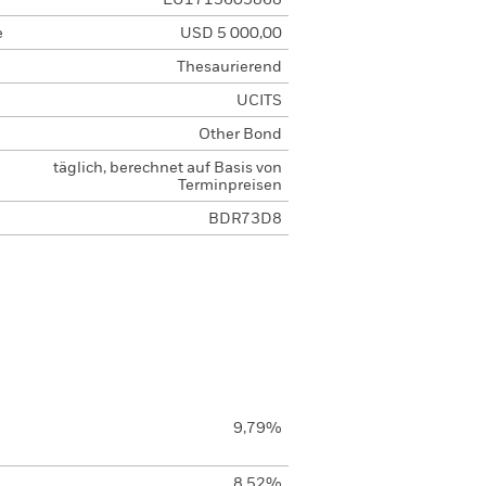
LU1715605868
e
USD 5 000,00
Thesaurierend
UCITS
Other Bond
täglich, berechnet auf Basis von
Terminpreisen
BDR73D8
9,79%
8,52%