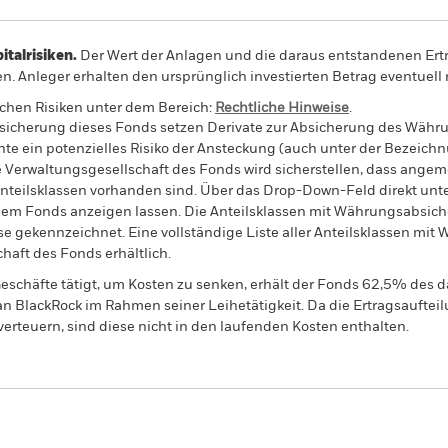
alrisiken.
Der Wert der Anlagen und die daraus entstandenen Ertr
n. Anleger erhalten den ursprünglich investierten Betrag eventuell 
schen Risiken unter dem Bereich:
Rechtliche Hinweise
.
sicherung dieses Fonds setzen Derivate zur Absicherung des Währun
nte ein potenzielles Risiko der Ansteckung (auch unter der Bezeichnu
e Verwaltungsgesellschaft des Fonds wird sicherstellen, dass ang
 Anteilsklassen vorhanden sind. Über das Drop-Down-Feld direkt u
in dem Fonds anzeigen lassen. Die Anteilsklassen mit Währungsabsic
e gekennzeichnet. Eine vollständige Liste aller Anteilsklassen mi
haft des Fonds erhältlich.
eschäfte tätigt, um Kosten zu senken, erhält der Fonds 62,5% des d
 an BlackRock im Rahmen seiner Leihetätigkeit. Da die Ertragsaufte
verteuern, sind diese nicht in den laufenden Kosten enthalten.
PRIIP KID
Factsheet
 Currency Bond Fund