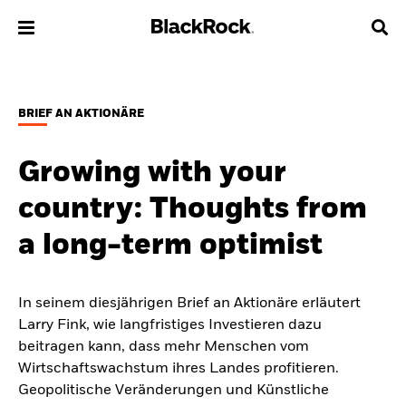
Über uns
BRIEF AN AKTIONÄRE
Produkte
Growing with your
Themen & Märkte
country: Thoughts from
Anlegen & Sparen mit ETFs
a long-term optimist
Wissen
In seinem diesjährigen Brief an Aktionäre erläutert
Larry Fink, wie langfristiges Investieren dazu
Endanleger
beitragen kann, dass mehr Menschen vom
Wirtschaftswachstum ihres Landes profitieren.
Õsterreich
Change location
Geopolitische Veränderungen und Künstliche