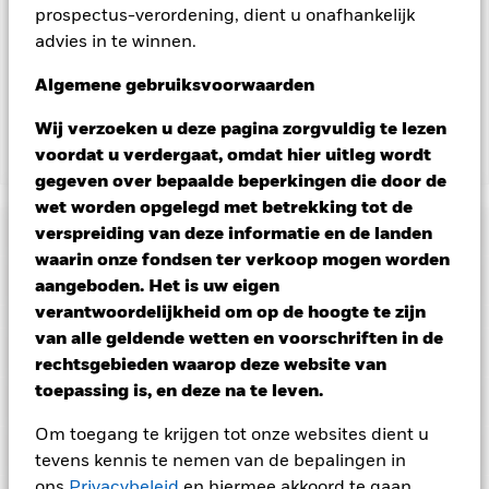
prospectus-verordening, dient u onafhankelijk
aangegeven door het woord 'Hedged' in de naam van de
advies in te winnen.
aandelenklasse. Daarnaast is een volledige lijst van alle
aandelenklassen met valutahedging op aanvraag
Algemene gebruiksvoorwaarden
verkrijgbaar bij de beheermaatschappij van het fonds.
Wij verzoeken u deze pagina zorgvuldig te lezen
voordat u verdergaat, omdat hier uitleg wordt
Toon minder
gegeven over bepaalde beperkingen die door de
Tactical Opportunities Fund
wet worden opgelegd met betrekking tot de
Risicometer
verspreiding van deze informatie en de landen
waarin onze fondsen ter verkoop mogen worden
Performance
aangeboden. Het is uw eigen
verantwoordelijkheid om op de hoogte te zijn
Grafiek
van alle geldende wetten en voorschriften in de
Kerngegevens
Aandelen en aandelengerelateerde effecten kunnen worden
rechtsgebieden waarop deze website van
beïnvloed door dagelijkse schommelingen op de
toepassing is, en deze na te leven.
aandelenmarkten. Vastrentende effecten kunnen worden
Volledige grafiek bekijken
Portefeuille kenmerken
beïnvloed door veranderingen in rentetarieven, kredietrisico's
Fondsomvang
USD 1.307.647.264
en potentiële of werkelijke verlagingen van de kredietrating.
Om toegang te krijgen tot onze websites dient u
per 06/aug/2026
Rendement
Vastrentende effecten met een rating lager dan
Ratings
tevens kennis te nemen van de bepalingen in
beleggingskwaliteit kunnen gevoeliger zijn voor deze
Aantal posities
657
Introductie fonds
25/jul/2019
gebeurtenissen. ABS en MBS maken vaak gebruik van
per 30/jun/2026
ons
Privacybeleid
en hiermee akkoord te gaan.