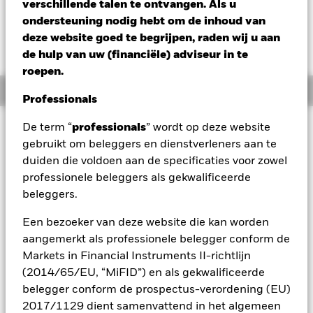
JPY -41,90 (-0,33%)
verschillende talen te ontvangen. Als u
ondersteuning nodig hebt om de inhoud van
deze website goed te begrijpen, raden wij u aan
de hulp van uw (financiële) adviseur in te
roepen.
Overzicht
Professionals
Beleggingsdoel
De term “
professionals
” wordt op deze website
gebruikt om beleggers en dienstverleners aan te
Het Fonds streeft ernaar een positief absoluut rendement op
duiden die voldoen aan de specificaties voor zowel
uw belegging te behalen via een combinatie van
kapitaalgroei en inkomsten, met een beperkte correlatie met
professionele beleggers als gekwalificeerde
marktschommelingen. Het Fonds benadert
beleggers.
vermogensallocatie op flexibele wijze en streeft naar
blootstelling via een verscheidenheid aan
Een bezoeker van deze website die kan worden
vermogenscategorieën. Om zijn doel te bereiken, zal het
aangemerkt als professionele belegger conform de
Fonds wereldwijd beleggen in aandeleneffecten (bijv.
Markets in Financial Instruments II-richtlijn
aandelen), aandelengerelateerde effecten, vastrentende
(2014/65/EU, “MiFID”) en als gekwalificeerde
effecten (bijv. obligaties), vastrentende gerelateerde
effecten, geldmarktinstrumenten (GMI's) (bijv.
belegger conform de prospectus-verordening (EU)
schuldinstrumenten met korte looptijden), door activa
2017/1129 dient samenvattend in het algemeen