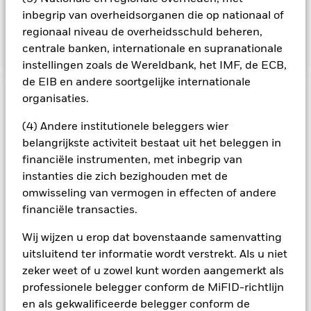
indirect zijn blootgesteld (via onder meer FDI's en andere
inbegrip van overheidsorganen die op nationaal of
fondsen) aan emittenten waarvan de blootstelling niet
regionaal niveau de overheidsschuld beheren,
overeenstemt met de ESG-analyse van de BB.
centrale banken, internationale en supranationale
instellingen zoals de Wereldbank, het IMF, de ECB,
de EIB en andere soortgelijke internationale
BELANGRIJKE GEGEVENS: Kapitaalrisico.
organisaties.
De waarde en
het rendement van beleggingen kunnen dalen en stijgen, en
(4) Andere institutionele beleggers wier
zijn niet gegarandeerd. Beleggers verliezen mogelijk hun
oorspronkelijke inleg.
belangrijkste activiteit bestaat uit het beleggen in
financiële instrumenten, met inbegrip van
Alle aandelenklassen met valutahedging van dit fonds
instanties die zich bezighouden met de
gebruiken derivaten om valutarisico's af te dekken. Het
gebruik van derivaten voor een aandelenklasse kan een
omwisseling van vermogen in effecten of andere
potentieel besmettingsrisico (ook bekend als spill-over) voor
financiële transacties.
andere aandelenklassen in het fonds betekenen. De
beheermaatschappij van het fonds waarborgt dat er
Wij wijzen u erop dat bovenstaande samenvatting
geschikte procedures worden gebruikt om het
uitsluitend ter informatie wordt verstrekt. Als u niet
besmettingsrisico voor andere aandelenklassen te
zeker weet of u zowel kunt worden aangemerkt als
minimaliseren. Via het uitklapvakje direct onder de naam van
professionele belegger conform de MiFID-richtlijn
het fonds, kunt u een lijst van alle aandelenklassen in het
en als gekwalificeerde belegger conform de
fonds bekijken – aandelenklassen met valutahedging worden