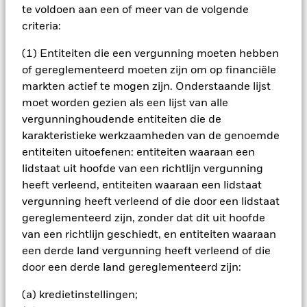
gedekte effecten (ABS's) en door hypotheken gedekte
te voldoen aan een of meer van de volgende
effecten (dit zijn financiële instrumenten die gedekt worden
criteria:
door kasstromen uit schuld), deposito's, cash en andere
fondsen (inclusief op de beurs verhandelde fondsen). De
(1) Entiteiten die een vergunning moeten hebben
aandelengerelateerde en vastrentende gerelateerde
of gereglementeerd moeten zijn om op financiële
effecten omvatten financiële derivaatinstrumenten (FDI's)
(dit zijn beleggingen waarvan de prijzen gebaseerd zijn op
markten actief te mogen zijn. Onderstaande lijst
een of meerdere onderliggende activa). De vastrentende
moet worden gezien als een lijst van alle
effecten en de GMI's kunnen internationaal zijn uitgegeven
vergunninghoudende entiteiten die de
door overheden, overheidsagentschappen, ondernemingen
karakteristieke werkzaamheden van de genoemde
en supranationale ondernemingen (bijv. de Internationale
entiteiten uitoefenen: entiteiten waaraan een
Bank voor Wederopbouw en Ontwikkeling) en kunnen
beleggingen omvatten met een relatief lage kredietrating of
lidstaat uit hoofde van een richtlijn vergunning
zonder rating. De Beleggingsbeheerder (BB) gebruikt een
heeft verleend, entiteiten waaraan een lidstaat
combinatie van systematische (d.w.z. regelgebaseerde)
vergunning heeft verleend of die door een lidstaat
modellen en discretionaire beleggingstechnieken die op de
gereglementeerd zijn, zonder dat dit uit hoofde
bovenvermelde activaklassen worden toegepast. De BB
van een richtlijn geschiedt, en entiteiten waaraan
streeft ernaar om beleggingskansen te identificeren binnen
een internationaal beleggingsuniversum op basis van de
een derde land vergunning heeft verleend of die
volgende macro-economische categorieën: 'groei' (waarbij
door een derde land gereglementeerd zijn:
wordt gelet op activa met aantrekkelijke blootstelling aan
economische groei), 'inflatie' (waarbij wordt gelet op
(a) kredietinstellingen;
vastrentende effecten met aantrekkelijke reële