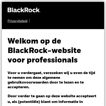
Privacybeleid
MULTI-ASSET
Tactical Opportunities
Welkom op de
Fund
BlackRock-website
voor professionals
Voor u verdergaat, verzoeken wij u even de tijd
te nemen om deze algemene
gebruiksvoorwaarden door te lezen en te
NAV per 06/aug/2026
accepteren.
JPY 12.683,16
Variatie 52wk: 11.542,82 - 12.753,40
Door verder te gaan op deze website accepteert
Verandering NAV 1 dag per 06/aug/2026
u, als (potentiële) klant om informatie in