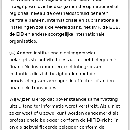
inbegrip van overheidsorganen die op nationaal of
regionaal niveau de overheidsschuld beheren,
centrale banken, internationale en supranationale
BELANGRIJKE GEGEVENS: Kapitaalrisico.
De waarde en
instellingen zoals de Wereldbank, het IMF, de ECB,
het rendement van beleggingen kunnen dalen en stijgen, en
de EIB en andere soortgelijke internationale
zijn niet gegarandeerd. Beleggers verliezen mogelijk hun
oorspronkelijke inleg.
organisaties.
Alle aandelenklassen met valutahedging van dit fonds
(4) Andere institutionele beleggers wier
gebruiken derivaten om valutarisico's af te dekken. Het
belangrijkste activiteit bestaat uit het beleggen in
gebruik van derivaten voor een aandelenklasse kan een
financiële instrumenten, met inbegrip van
potentieel besmettingsrisico (ook bekend als spill-over) voor
instanties die zich bezighouden met de
andere aandelenklassen in het fonds betekenen. De
beheermaatschappij van het fonds waarborgt dat er
omwisseling van vermogen in effecten of andere
geschikte procedures worden gebruikt om het
financiële transacties.
besmettingsrisico voor andere aandelenklassen te
minimaliseren. Via het uitklapvakje direct onder de naam van
Wij wijzen u erop dat bovenstaande samenvatting
het fonds, kunt u een lijst van alle aandelenklassen in het
uitsluitend ter informatie wordt verstrekt. Als u niet
fonds bekijken – aandelenklassen met valutahedging worden
zeker weet of u zowel kunt worden aangemerkt als
aangegeven door het woord 'Hedged' in de naam van de
professionele belegger conform de MiFID-richtlijn
aandelenklasse. Daarnaast is een volledige lijst van alle
en als gekwalificeerde belegger conform de
aandelenklassen met valutahedging op aanvraag