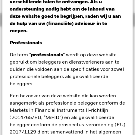
AUD -0,48 (-0,31%)
verschillende talen te ontvangen. Als u
ondersteuning nodig hebt om de inhoud van
deze website goed te begrijpen, raden wij u aan
Overzicht
de hulp van uw (financiële) adviseur in te
roepen.
Beleggingsdoel
Professionals
Het Fonds streeft ernaar een positief absoluut rendement op
uw belegging te behalen via een combinatie van
De term “
professionals
” wordt op deze website
kapitaalgroei en inkomsten, met een beperkte correlatie met
gebruikt om beleggers en dienstverleners aan te
marktschommelingen. Het Fonds benadert
vermogensallocatie op flexibele wijze en streeft naar
duiden die voldoen aan de specificaties voor zowel
blootstelling via een verscheidenheid aan
professionele beleggers als gekwalificeerde
vermogenscategorieën. Om zijn doel te bereiken, zal het
beleggers.
Fonds wereldwijd beleggen in aandeleneffecten (bijv.
aandelen), aandelengerelateerde effecten, vastrentende
Een bezoeker van deze website die kan worden
effecten (bijv. obligaties), vastrentende gerelateerde
aangemerkt als professionele belegger conform de
effecten, geldmarktinstrumenten (GMI's) (bijv.
Markets in Financial Instruments II-richtlijn
schuldinstrumenten met korte looptijden), door activa
gedekte effecten (ABS's) en door hypotheken gedekte
(2014/65/EU, “MiFID”) en als gekwalificeerde
effecten (dit zijn financiële instrumenten die gedekt worden
belegger conform de prospectus-verordening (EU)
door kasstromen uit schuld), deposito's, cash en andere
2017/1129 dient samenvattend in het algemeen