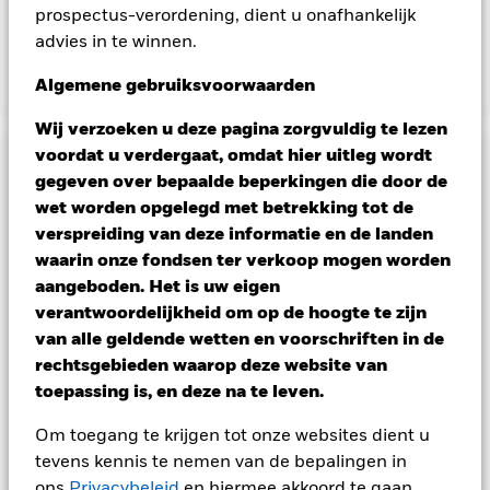
prospectus-verordening, dient u onafhankelijk
verkrijgbaar bij de beheermaatschappij van het fonds.
advies in te winnen.
Algemene gebruiksvoorwaarden
Toon minder
Tactical Opportunities Fund
Wij verzoeken u deze pagina zorgvuldig te lezen
voordat u verdergaat, omdat hier uitleg wordt
Risicometer
gegeven over bepaalde beperkingen die door de
wet worden opgelegd met betrekking tot de
Performance
verspreiding van deze informatie en de landen
waarin onze fondsen ter verkoop mogen worden
Grafiek
Kerngegevens
aangeboden. Het is uw eigen
Aandelen en aandelengerelateerde effecten kunnen worden
beïnvloed door dagelijkse schommelingen op de
verantwoordelijkheid om op de hoogte te zijn
aandelenmarkten. Vastrentende effecten kunnen worden
Volledige grafiek bekijken
Portefeuille kenmerken
van alle geldende wetten en voorschriften in de
beïnvloed door veranderingen in rentetarieven, kredietrisico's
Fondsomvang
USD 1.307.647.264
en potentiële of werkelijke verlagingen van de kredietrating.
rechtsgebieden waarop deze website van
per 06/aug/2026
Rendement
Vastrentende effecten met een rating lager dan
Posities
toepassing is, en deze na te leven.
beleggingskwaliteit kunnen gevoeliger zijn voor deze
Aantal posities
657
Introductie fonds
25/jul/2019
gebeurtenissen. ABS en MBS maken vaak gebruik van
per 30/jun/2026
leningen en geven misschien niet de totale waarde van de
Portefeuilleverdeling
Om toegang te krijgen tot onze websites dient u
Basisvaluta
per 30/jun/2026
USD
onderliggende activa weer. Financiële derivaten zijn zeer
Bèta 3 jr.
-4,30
tevens kennis te nemen van de bepalingen in
gevoelig voor veranderingen in de waarde van de activa
Vergelijkende benchmark 1
ICE BofA 3-Month U.S.
per 30/jun/2026
Noteringen en classificatie
waarop ze gebaseerd zijn. De impact is groter wanneer op een
ons
Privacybeleid
en hiermee akkoord te gaan.
Treasury Bill Index