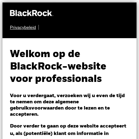
Privacybeleid
MULTI-ASSET
Tactical Opportunities
Welkom op de
Fund
BlackRock-website
voor professionals
Voor u verdergaat, verzoeken wij u even de tijd
te nemen om deze algemene
gebruiksvoorwaarden door te lezen en te
NAV per 06/aug/2026
accepteren.
AUD 154,68
Variatie 52wk: 137,53 - 155,15
Door verder te gaan op deze website accepteert
Verandering NAV 1 dag per 06/aug/2026
u, als (potentiële) klant om informatie in