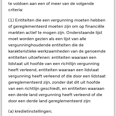
fondsen (inclusief op de beurs verhandelde fondsen). De
te voldoen aan een of meer van de volgende
aandelengerelateerde en vastrentende gerelateerde
criteria:
effecten omvatten financiële derivaatinstrumenten (FDI's)
(dit zijn beleggingen waarvan de prijzen gebaseerd zijn op
(1) Entiteiten die een vergunning moeten hebben
een of meerdere onderliggende activa). De vastrentende
effecten en de GMI's kunnen internationaal zijn uitgegeven
of gereglementeerd moeten zijn om op financiële
door overheden, overheidsagentschappen, ondernemingen
markten actief te mogen zijn. Onderstaande lijst
en supranationale ondernemingen (bijv. de Internationale
moet worden gezien als een lijst van alle
Bank voor Wederopbouw en Ontwikkeling) en kunnen
vergunninghoudende entiteiten die de
beleggingen omvatten met een relatief lage kredietrating of
karakteristieke werkzaamheden van de genoemde
zonder rating. De Beleggingsbeheerder (BB) gebruikt een
combinatie van systematische (d.w.z. regelgebaseerde)
entiteiten uitoefenen: entiteiten waaraan een
modellen en discretionaire beleggingstechnieken die op de
lidstaat uit hoofde van een richtlijn vergunning
bovenvermelde activaklassen worden toegepast. De BB
heeft verleend, entiteiten waaraan een lidstaat
streeft ernaar om beleggingskansen te identificeren binnen
vergunning heeft verleend of die door een lidstaat
een internationaal beleggingsuniversum op basis van de
gereglementeerd zijn, zonder dat dit uit hoofde
volgende macro-economische categorieën: 'groei' (waarbij
wordt gelet op activa met aantrekkelijke blootstelling aan
van een richtlijn geschiedt, en entiteiten waaraan
economische groei), 'inflatie' (waarbij wordt gelet op
een derde land vergunning heeft verleend of die
vastrentende effecten met aantrekkelijke reële
door een derde land gereglementeerd zijn:
rendementen), 'beleid' (waarbij wordt gelet op landen met
monetaire beleidsregimes die geneigd zijn stappen te
(a) kredietinstellingen;
ondernemen om economische groei te stimuleren) en 'prijs'