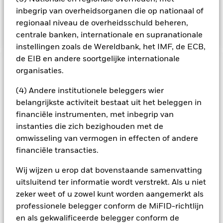
indirect zijn blootgesteld (via onder meer FDI's en andere
inbegrip van overheidsorganen die op nationaal of
fondsen) aan emittenten waarvan de blootstelling niet
regionaal niveau de overheidsschuld beheren,
overeenstemt met de ESG-analyse van de BB.
centrale banken, internationale en supranationale
instellingen zoals de Wereldbank, het IMF, de ECB,
de EIB en andere soortgelijke internationale
BELANGRIJKE GEGEVENS: Kapitaalrisico.
organisaties.
De waarde en
het rendement van beleggingen kunnen dalen en stijgen, en
(4) Andere institutionele beleggers wier
zijn niet gegarandeerd. Beleggers verliezen mogelijk hun
oorspronkelijke inleg.
belangrijkste activiteit bestaat uit het beleggen in
financiële instrumenten, met inbegrip van
Alle aandelenklassen met valutahedging van dit fonds
instanties die zich bezighouden met de
gebruiken derivaten om valutarisico's af te dekken. Het
gebruik van derivaten voor een aandelenklasse kan een
omwisseling van vermogen in effecten of andere
potentieel besmettingsrisico (ook bekend als spill-over) voor
financiële transacties.
andere aandelenklassen in het fonds betekenen. De
beheermaatschappij van het fonds waarborgt dat er
Wij wijzen u erop dat bovenstaande samenvatting
geschikte procedures worden gebruikt om het
uitsluitend ter informatie wordt verstrekt. Als u niet
besmettingsrisico voor andere aandelenklassen te
zeker weet of u zowel kunt worden aangemerkt als
minimaliseren. Via het uitklapvakje direct onder de naam van
professionele belegger conform de MiFID-richtlijn
het fonds, kunt u een lijst van alle aandelenklassen in het
en als gekwalificeerde belegger conform de
fonds bekijken – aandelenklassen met valutahedging worden