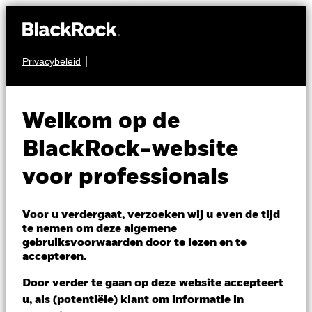
Privacybeleid
MULTI-ASSET
Tactical Opportunities
Welkom op de
Fund
BlackRock-website
voor professionals
Voor u verdergaat, verzoeken wij u even de tijd
te nemen om deze algemene
gebruiksvoorwaarden door te lezen en te
NAV per 06/aug/2026
accepteren.
SGD 136,28
Variatie 52wk: 124,92 - 137,36
Door verder te gaan op deze website accepteert
Verandering NAV 1 dag per 06/aug/2026
u, als (potentiële) klant om informatie in