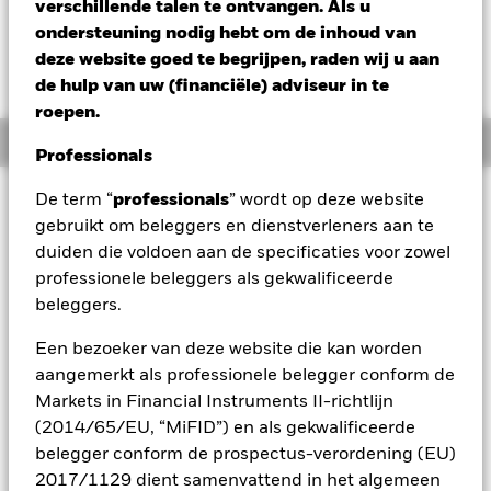
SGD -0,47 (-0,34%)
verschillende talen te ontvangen. Als u
ondersteuning nodig hebt om de inhoud van
deze website goed te begrijpen, raden wij u aan
de hulp van uw (financiële) adviseur in te
roepen.
Overzicht
Professionals
Beleggingsdoel
De term “
professionals
” wordt op deze website
gebruikt om beleggers en dienstverleners aan te
Het Fonds streeft ernaar een positief absoluut rendement op
duiden die voldoen aan de specificaties voor zowel
uw belegging te behalen via een combinatie van
kapitaalgroei en inkomsten, met een beperkte correlatie met
professionele beleggers als gekwalificeerde
marktschommelingen. Het Fonds benadert
beleggers.
vermogensallocatie op flexibele wijze en streeft naar
blootstelling via een verscheidenheid aan
Een bezoeker van deze website die kan worden
vermogenscategorieën. Om zijn doel te bereiken, zal het
aangemerkt als professionele belegger conform de
Fonds wereldwijd beleggen in aandeleneffecten (bijv.
Markets in Financial Instruments II-richtlijn
aandelen), aandelengerelateerde effecten, vastrentende
(2014/65/EU, “MiFID”) en als gekwalificeerde
effecten (bijv. obligaties), vastrentende gerelateerde
effecten, geldmarktinstrumenten (GMI's) (bijv.
belegger conform de prospectus-verordening (EU)
schuldinstrumenten met korte looptijden), door activa
2017/1129 dient samenvattend in het algemeen