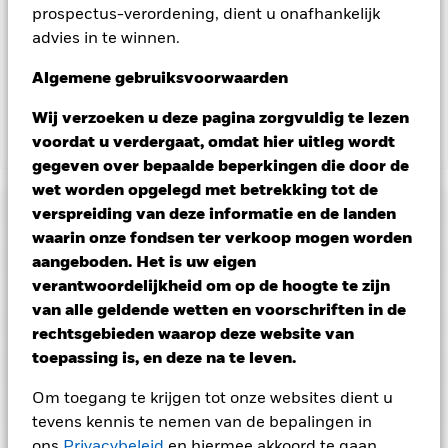
prospectus-verordening, dient u onafhankelijk
aangegeven door het woord 'Hedged' in de naam van de
advies in te winnen.
aandelenklasse. Daarnaast is een volledige lijst van alle
aandelenklassen met valutahedging op aanvraag
Algemene gebruiksvoorwaarden
verkrijgbaar bij de beheermaatschappij van het fonds.
Wij verzoeken u deze pagina zorgvuldig te lezen
voordat u verdergaat, omdat hier uitleg wordt
Toon minder
gegeven over bepaalde beperkingen die door de
Tactical Opportunities Fund
wet worden opgelegd met betrekking tot de
Risicometer
verspreiding van deze informatie en de landen
waarin onze fondsen ter verkoop mogen worden
Performance
aangeboden. Het is uw eigen
verantwoordelijkheid om op de hoogte te zijn
Grafiek
van alle geldende wetten en voorschriften in de
Kerngegevens
Aandelen en aandelengerelateerde effecten kunnen worden
rechtsgebieden waarop deze website van
beïnvloed door dagelijkse schommelingen op de
toepassing is, en deze na te leven.
aandelenmarkten. Vastrentende effecten kunnen worden
Volledige grafiek bekijken
Portefeuille kenmerken
beïnvloed door veranderingen in rentetarieven, kredietrisico's
Fondsomvang
USD 1.307.647.264
en potentiële of werkelijke verlagingen van de kredietrating.
Om toegang te krijgen tot onze websites dient u
per 06/aug/2026
Rendement
Vastrentende effecten met een rating lager dan
Posities
tevens kennis te nemen van de bepalingen in
beleggingskwaliteit kunnen gevoeliger zijn voor deze
Aantal posities
657
Introductie fonds
25/jul/2019
gebeurtenissen. ABS en MBS maken vaak gebruik van
per 30/jun/2026
ons
Privacybeleid
en hiermee akkoord te gaan.