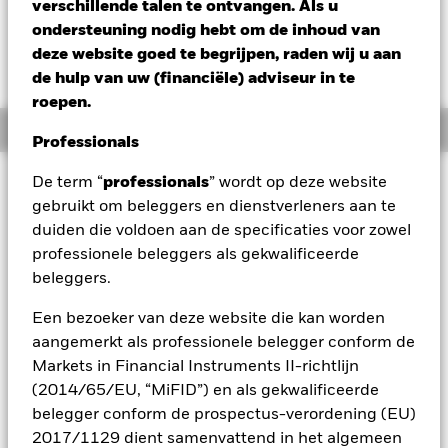
CHF -0,45 (-0,36%)
verschillende talen te ontvangen. Als u
ondersteuning nodig hebt om de inhoud van
deze website goed te begrijpen, raden wij u aan
de hulp van uw (financiële) adviseur in te
roepen.
Overzicht
Professionals
Beleggingsdoel
De term “
professionals
” wordt op deze website
gebruikt om beleggers en dienstverleners aan te
Het Fonds streeft ernaar een positief absoluut rendement op
duiden die voldoen aan de specificaties voor zowel
uw belegging te behalen via een combinatie van
kapitaalgroei en inkomsten, met een beperkte correlatie met
professionele beleggers als gekwalificeerde
marktschommelingen. Het Fonds benadert
beleggers.
vermogensallocatie op flexibele wijze en streeft naar
blootstelling via een verscheidenheid aan
Een bezoeker van deze website die kan worden
vermogenscategorieën. Om zijn doel te bereiken, zal het
aangemerkt als professionele belegger conform de
Fonds wereldwijd beleggen in aandeleneffecten (bijv.
Markets in Financial Instruments II-richtlijn
aandelen), aandelengerelateerde effecten, vastrentende
(2014/65/EU, “MiFID”) en als gekwalificeerde
effecten (bijv. obligaties), vastrentende gerelateerde
effecten, geldmarktinstrumenten (GMI's) (bijv.
belegger conform de prospectus-verordening (EU)
schuldinstrumenten met korte looptijden), door activa
2017/1129 dient samenvattend in het algemeen