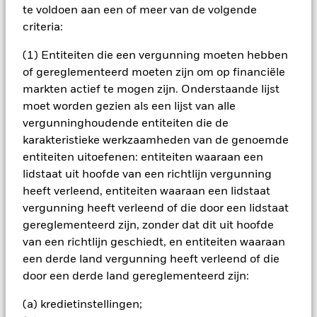
gedekte effecten (ABS's) en door hypotheken gedekte
te voldoen aan een of meer van de volgende
effecten (dit zijn financiële instrumenten die gedekt worden
criteria:
door kasstromen uit schuld), deposito's, cash en andere
fondsen (inclusief op de beurs verhandelde fondsen). De
(1) Entiteiten die een vergunning moeten hebben
aandelengerelateerde en vastrentende gerelateerde
of gereglementeerd moeten zijn om op financiële
effecten omvatten financiële derivaatinstrumenten (FDI's)
(dit zijn beleggingen waarvan de prijzen gebaseerd zijn op
markten actief te mogen zijn. Onderstaande lijst
een of meerdere onderliggende activa). De vastrentende
moet worden gezien als een lijst van alle
effecten en de GMI's kunnen internationaal zijn uitgegeven
vergunninghoudende entiteiten die de
door overheden, overheidsagentschappen, ondernemingen
karakteristieke werkzaamheden van de genoemde
en supranationale ondernemingen (bijv. de Internationale
entiteiten uitoefenen: entiteiten waaraan een
Bank voor Wederopbouw en Ontwikkeling) en kunnen
beleggingen omvatten met een relatief lage kredietrating of
lidstaat uit hoofde van een richtlijn vergunning
zonder rating. De Beleggingsbeheerder (BB) gebruikt een
heeft verleend, entiteiten waaraan een lidstaat
combinatie van systematische (d.w.z. regelgebaseerde)
vergunning heeft verleend of die door een lidstaat
modellen en discretionaire beleggingstechnieken die op de
gereglementeerd zijn, zonder dat dit uit hoofde
bovenvermelde activaklassen worden toegepast. De BB
van een richtlijn geschiedt, en entiteiten waaraan
streeft ernaar om beleggingskansen te identificeren binnen
een internationaal beleggingsuniversum op basis van de
een derde land vergunning heeft verleend of die
volgende macro-economische categorieën: 'groei' (waarbij
door een derde land gereglementeerd zijn:
wordt gelet op activa met aantrekkelijke blootstelling aan
economische groei), 'inflatie' (waarbij wordt gelet op
(a) kredietinstellingen;
vastrentende effecten met aantrekkelijke reële