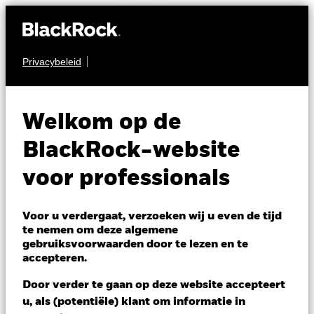
Privacybeleid
MULTI-ASSET
Tactical Opportunities
Welkom op de
Fund
BlackRock-website
voor professionals
Voor u verdergaat, verzoeken wij u even de tijd
te nemen om deze algemene
gebruiksvoorwaarden door te lezen en te
NAV per 06/aug/2026
accepteren.
CHF 125,68
Variatie 52wk: 115,78 - 126,92
Door verder te gaan op deze website accepteert
Verandering NAV 1 dag per 06/aug/2026
u, als (potentiële) klant om informatie in