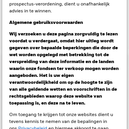
prospectus-verordening, dient u onafhankelijk
aangegeven door het woord 'Hedged' in de naam van de
advies in te winnen.
aandelenklasse. Daarnaast is een volledige lijst van alle
aandelenklassen met valutahedging op aanvraag
Algemene gebruiksvoorwaarden
verkrijgbaar bij de beheermaatschappij van het fonds.
Wij verzoeken u deze pagina zorgvuldig te lezen
voordat u verdergaat, omdat hier uitleg wordt
Toon minder
gegeven over bepaalde beperkingen die door de
Tactical Opportunities Fund
wet worden opgelegd met betrekking tot de
Risicometer
verspreiding van deze informatie en de landen
waarin onze fondsen ter verkoop mogen worden
Performance
aangeboden. Het is uw eigen
verantwoordelijkheid om op de hoogte te zijn
Grafiek
van alle geldende wetten en voorschriften in de
Kerngegevens
Aandelen en aandelengerelateerde effecten kunnen worden
rechtsgebieden waarop deze website van
beïnvloed door dagelijkse schommelingen op de
toepassing is, en deze na te leven.
aandelenmarkten. Vastrentende effecten kunnen worden
Volledige grafiek bekijken
Portefeuille kenmerken
beïnvloed door veranderingen in rentetarieven, kredietrisico's
Fondsomvang
USD 1.307.647.264
en potentiële of werkelijke verlagingen van de kredietrating.
Om toegang te krijgen tot onze websites dient u
per 06/aug/2026
Rendement
Vastrentende effecten met een rating lager dan
Ratings
tevens kennis te nemen van de bepalingen in
beleggingskwaliteit kunnen gevoeliger zijn voor deze
Aantal posities
657
Introductie fonds
25/jul/2019
gebeurtenissen. ABS en MBS maken vaak gebruik van
per 30/jun/2026
ons
Privacybeleid
en hiermee akkoord te gaan.