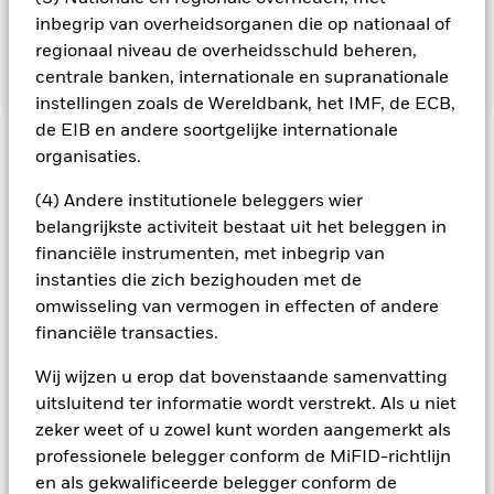
indirect zijn blootgesteld (via onder meer FDI's en andere
inbegrip van overheidsorganen die op nationaal of
fondsen) aan emittenten waarvan de blootstelling niet
regionaal niveau de overheidsschuld beheren,
overeenstemt met de ESG-analyse van de BB.
centrale banken, internationale en supranationale
instellingen zoals de Wereldbank, het IMF, de ECB,
de EIB en andere soortgelijke internationale
BELANGRIJKE GEGEVENS: Kapitaalrisico.
organisaties.
De waarde en
het rendement van beleggingen kunnen dalen en stijgen, en
(4) Andere institutionele beleggers wier
zijn niet gegarandeerd. Beleggers verliezen mogelijk hun
oorspronkelijke inleg.
belangrijkste activiteit bestaat uit het beleggen in
financiële instrumenten, met inbegrip van
Alle aandelenklassen met valutahedging van dit fonds
instanties die zich bezighouden met de
gebruiken derivaten om valutarisico's af te dekken. Het
gebruik van derivaten voor een aandelenklasse kan een
omwisseling van vermogen in effecten of andere
potentieel besmettingsrisico (ook bekend als spill-over) voor
financiële transacties.
andere aandelenklassen in het fonds betekenen. De
beheermaatschappij van het fonds waarborgt dat er
Wij wijzen u erop dat bovenstaande samenvatting
geschikte procedures worden gebruikt om het
uitsluitend ter informatie wordt verstrekt. Als u niet
besmettingsrisico voor andere aandelenklassen te
zeker weet of u zowel kunt worden aangemerkt als
minimaliseren. Via het uitklapvakje direct onder de naam van
professionele belegger conform de MiFID-richtlijn
het fonds, kunt u een lijst van alle aandelenklassen in het
en als gekwalificeerde belegger conform de
fonds bekijken – aandelenklassen met valutahedging worden