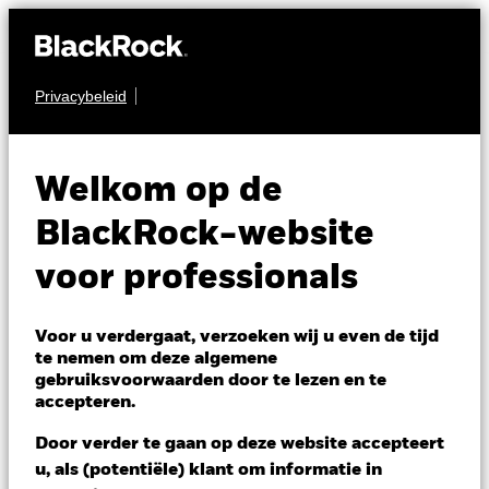
Privacybeleid
OBLIGATIES
BGF Emerging
Welkom op de
Markets Bond Fund
BlackRock-website
voor professionals
Voor u verdergaat, verzoeken wij u even de tijd
te nemen om deze algemene
gebruiksvoorwaarden door te lezen en te
NAV per 07/aug/2026
accepteren.
GBP 9,75
Variatie 52wk: 8,80 - 9,83
Door verder te gaan op deze website accepteert
Verandering NAV 1 dag per 07/aug/2026
u, als (potentiële) klant om informatie in