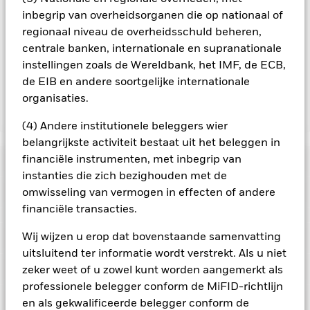
verbonden inkomsten en komen de resterende 37,5% ten
inbegrip van overheidsorganen die op nationaal of
goede aan BlackRock als effectenuitleenagent. Aangezien de
regionaal niveau de overheidsschuld beheren,
verdeling van opbrengsten uit effectenleningen de
centrale banken, internationale en supranationale
exploitatiekosten van het Fonds niet verhoogt, is deze niet in
instellingen zoals de Wereldbank, het IMF, de ECB,
de lopende kosten opgenomen.
de EIB en andere soortgelijke internationale
organisaties.
Toon minder
(4) Andere institutionele beleggers wier
BGF Emerging Markets Bond Fund
belangrijkste activiteit bestaat uit het beleggen in
financiële instrumenten, met inbegrip van
Risicometer
instanties die zich bezighouden met de
Performance
omwisseling van vermogen in effecten of andere
financiële transacties.
Grafiek
Wij wijzen u erop dat bovenstaande samenvatting
Kerngegevens
Veranderingen in rentetarieven, kredietrisico's en/of de
wanbetalingsquote van emittenten hebben een aanzienlijk
uitsluitend ter informatie wordt verstrekt. Als u niet
invloed op de prestaties van vastrentende effecten.
Volledige grafiek bekijken
Portefeuille kenmerken
zeker weet of u zowel kunt worden aangemerkt als
Vastrentende effecten met een rating lager dan
Fondsomvang
USD 1.854.289.793
beleggingskwaliteit kunnen gevoeliger zijn voor
professionele belegger conform de MiFID-richtlijn
per 07/aug/2026
veranderingen in deze risico's dan vastrentende effecten met
Posities
en als gekwalificeerde belegger conform de
een hogere rating. Potentiële of werkelijke verlagingen van de
Aantal posities
292