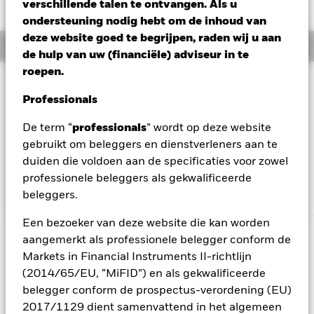
GBP 0,01 (0,10%)
verschillende talen te ontvangen. Als u
ondersteuning nodig hebt om de inhoud van
deze website goed te begrijpen, raden wij u aan
Overzicht
de hulp van uw (financiële) adviseur in te
roepen.
Beleggingsdoel
Professionals
Het Fonds streeft naar een maximaal rendement op uw
belegging via een combinatie van kapitaalgroei en
De term “
professionals
” wordt op deze website
opbrengsten uit de activa van het Fonds. Het Fonds belegt
gebruikt om beleggers en dienstverleners aan te
ten minste 70% van zijn totale activa in vastrentende
effecten. Hiertoe behoren obligaties en
duiden die voldoen aan de specificaties voor zowel
geldmarktinstrumenten.
professionele beleggers als gekwalificeerde
beleggers.
Een bezoeker van deze website die kan worden
BELANGRIJKE GEGEVENS: Kapitaalrisico.
aangemerkt als professionele belegger conform de
De waarde en
het rendement van beleggingen kunnen dalen en stijgen, en
Markets in Financial Instruments II-richtlijn
zijn niet gegarandeerd. Beleggers verliezen mogelijk hun
(2014/65/EU, “MiFID”) en als gekwalificeerde
oorspronkelijke inleg.
belegger conform de prospectus-verordening (EU)
Het fonds belegt voor een groot deel in effecten die
2017/1129 dient samenvattend in het algemeen