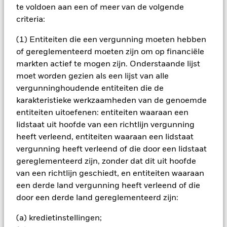
genoteerd zijn in een vreemde valuta; schommelingen van de
te voldoen aan een of meer van de volgende
betreffende valutakoersen zullen invloed hebben op de
criteria:
waarde van de belegging. Het fonds kan dividenduitkeringen
doen vanuit zowel het vermogen als vanuit het inkomen.
(1) Entiteiten die een vergunning moeten hebben
Daarnaast is het mogelijk om inkomen te genereren volgens
of gereglementeerd moeten zijn om op financiële
bepaalde beleggingsstrategieën. Hoewel dit het
markten actief te mogen zijn. Onderstaande lijst
inkomstenniveau verhoogt verkleint dit de potentiële
vermogensgroei. Vergeleken met meer gevestigde
moet worden gezien als een lijst van alle
economieën kan de waarde van beleggingen in opkomende
vergunninghoudende entiteiten die de
markten in ontwikkeling worden beïnvloed door een grotere
karakteristieke werkzaamheden van de genoemde
volatiliteit als gevolg van verschillen in algemeen aanvaarde
entiteiten uitoefenen: entiteiten waaraan een
principes van administratieve verantwoording of door
lidstaat uit hoofde van een richtlijn vergunning
economische of politieke instabiliteit. Het fonds kan beleggen
in aandelen van kleinere ondernemingen die zich minder
heeft verleend, entiteiten waaraan een lidstaat
voorspelbaar kunnen ontwikkelen en minder liquide kunnen
vergunning heeft verleend of die door een lidstaat
zijn dan aandelen van grotere ondernemingen. Het fondsen
gereglementeerd zijn, zonder dat dit uit hoofde
belegt in vastrentende waarden zoals ondernemings- of
van een richtlijn geschiedt, en entiteiten waaraan
staatobligaties die een vaste of variabele rente (ook wel
een derde land vergunning heeft verleend of die
'coupon' genaamd) uitkeren en vergelijkbaar functioneren als
een lening. Daarom staan deze effecten blootgesteld aan
door een derde land gereglementeerd zijn:
veranderingen in de rentevoet wat de waarde van de
gehouden effecten beïnvloedt. Vooral sommige
(a) kredietinstellingen;