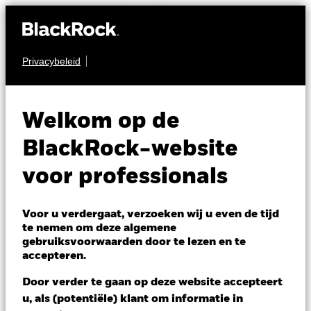
Privacybeleid
OBLIGATIES
BGF Emerging
Welkom op de
Markets Bond Fund
BlackRock-website
voor professionals
Voor u verdergaat, verzoeken wij u even de tijd
te nemen om deze algemene
gebruiksvoorwaarden door te lezen en te
NAV per 10/aug/2026
accepteren.
USD 24,68
Variatie 52wk: 22,14 - 24,88
Door verder te gaan op deze website accepteert
Verandering NAV 1 dag per 10/aug/2026
Morningstar Rating
u, als (potentiële) klant om informatie in