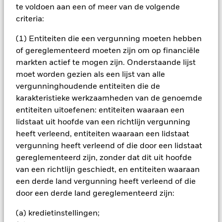
zijn niet gegarandeerd. Beleggers verliezen mogelijk hun
te voldoen aan een of meer van de volgende
oorspronkelijke inleg.
criteria:
Het fonds belegt voor een groot deel in effecten die
(1) Entiteiten die een vergunning moeten hebben
genoteerd zijn in een vreemde valuta; schommelingen van de
betreffende valutakoersen zullen invloed hebben op de
of gereglementeerd moeten zijn om op financiële
waarde van de belegging. Het fonds kan dividenduitkeringen
markten actief te mogen zijn. Onderstaande lijst
doen vanuit zowel het vermogen als vanuit het inkomen.
moet worden gezien als een lijst van alle
Daarnaast is het mogelijk om inkomen te genereren volgens
vergunninghoudende entiteiten die de
bepaalde beleggingsstrategieën. Hoewel dit het
karakteristieke werkzaamheden van de genoemde
inkomstenniveau verhoogt verkleint dit de potentiële
vermogensgroei. Vergeleken met meer gevestigde
entiteiten uitoefenen: entiteiten waaraan een
economieën kan de waarde van beleggingen in opkomende
lidstaat uit hoofde van een richtlijn vergunning
markten in ontwikkeling worden beïnvloed door een grotere
heeft verleend, entiteiten waaraan een lidstaat
volatiliteit als gevolg van verschillen in algemeen aanvaarde
vergunning heeft verleend of die door een lidstaat
principes van administratieve verantwoording of door
gereglementeerd zijn, zonder dat dit uit hoofde
economische of politieke instabiliteit. Het fonds kan beleggen
in aandelen van kleinere ondernemingen die zich minder
van een richtlijn geschiedt, en entiteiten waaraan
voorspelbaar kunnen ontwikkelen en minder liquide kunnen
een derde land vergunning heeft verleend of die
zijn dan aandelen van grotere ondernemingen. Het fondsen
door een derde land gereglementeerd zijn:
belegt in vastrentende waarden zoals ondernemings- of
staatobligaties die een vaste of variabele rente (ook wel
(a) kredietinstellingen;
'coupon' genaamd) uitkeren en vergelijkbaar functioneren als