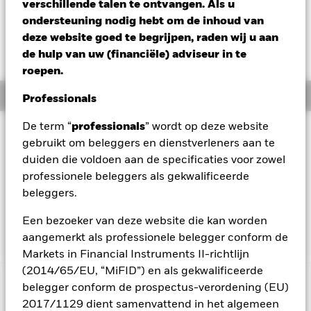
USD 0,00 (0,00%)
verschillende talen te ontvangen. Als u
ondersteuning nodig hebt om de inhoud van
deze website goed te begrijpen, raden wij u aan
de hulp van uw (financiële) adviseur in te
roepen.
Overzicht
Professionals
De term “
professionals
” wordt op deze website
Beleggingsdoel
gebruikt om beleggers en dienstverleners aan te
Het Fonds streeft naar een maximaal rendement op uw
duiden die voldoen aan de specificaties voor zowel
belegging via een combinatie van kapitaalgroei en
professionele beleggers als gekwalificeerde
opbrengsten uit de activa van het Fonds. Het Fonds belegt
beleggers.
ten minste 70% van zijn totale activa in vastrentende
effecten. Hiertoe behoren obligaties en
Een bezoeker van deze website die kan worden
geldmarktinstrumenten.
aangemerkt als professionele belegger conform de
Markets in Financial Instruments II-richtlijn
(2014/65/EU, “MiFID”) en als gekwalificeerde
BELANGRIJKE GEGEVENS: Kapitaalrisico.
belegger conform de prospectus-verordening (EU)
De waarde en
het rendement van beleggingen kunnen dalen en stijgen, en
2017/1129 dient samenvattend in het algemeen