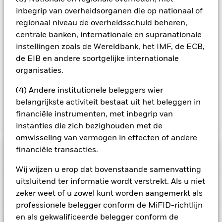
verkrijgbaar bij de beheermaatschappij van het fonds.
inbegrip van overheidsorganen die op nationaal of
regionaal niveau de overheidsschuld beheren,
In de mate waarin het Fonds effecten uitleent om zijn kosten
te reduceren, ontvangt het Fonds 62,5% van de hiermee
centrale banken, internationale en supranationale
verbonden inkomsten en komen de resterende 37,5% ten
instellingen zoals de Wereldbank, het IMF, de ECB,
goede aan BlackRock als effectenuitleenagent. Aangezien de
de EIB en andere soortgelijke internationale
verdeling van opbrengsten uit effectenleningen de
organisaties.
exploitatiekosten van het Fonds niet verhoogt, is deze niet in
de lopende kosten opgenomen.
(4) Andere institutionele beleggers wier
belangrijkste activiteit bestaat uit het beleggen in
financiële instrumenten, met inbegrip van
Toon minder
instanties die zich bezighouden met de
BGF Emerging Markets Bond Fund
omwisseling van vermogen in effecten of andere
financiële transacties.
Risicometer
Wij wijzen u erop dat bovenstaande samenvatting
Performance
uitsluitend ter informatie wordt verstrekt. Als u niet
zeker weet of u zowel kunt worden aangemerkt als
Grafiek
professionele belegger conform de MiFID-richtlijn
Kerngegevens
Veranderingen in rentetarieven, kredietrisico's en/of de
wanbetalingsquote van emittenten hebben een aanzienlijk
en als gekwalificeerde belegger conform de