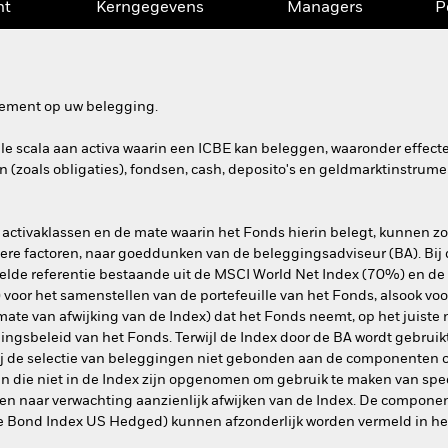
nt
Kerngegevens
Managers
P
dement op uw belegging.
ele scala aan activa waarin een ICBE kan beleggen, waaronder effect
n (zoals obligaties), fondsen, cash, deposito's en geldmarktinstrume
activaklassen en de mate waarin het Fonds hierin belegt, kunnen zo
e factoren, naar goeddunken van de beleggingsadviseur (BA). Bij d
lde referentie bestaande uit de MSCI World Net Index (70%) en d
voor het samenstellen van de portefeuille van het Fonds, alsook vo
. mate van afwijking van de Index) dat het Fonds neemt, op het juiste 
ngsbeleid van het Fonds. Terwijl de Index door de BA wordt gebruik
 bij de selectie van beleggingen niet gebonden aan de componenten 
 die niet in de Index zijn opgenomen om gebruik te maken van spec
len naar verwachting aanzienlijk afwijken van de Index. De compone
 Bond Index US Hedged) kunnen afzonderlijk worden vermeld in he