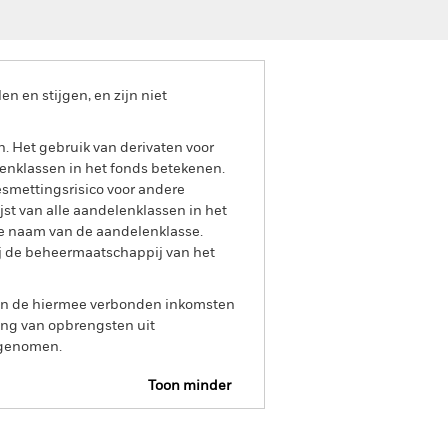
 en stijgen, en zijn niet
n. Het gebruik van derivaten voor
lenklassen in het fonds betekenen.
smettingsrisico voor andere
jst van alle aandelenklassen in het
e naam van de aandelenklasse.
ij de beheermaatschappij van het
 van de hiermee verbonden inkomsten
ing van opbrengsten uit
opgenomen.
Toon minder
tsheet
Prospectus
Download