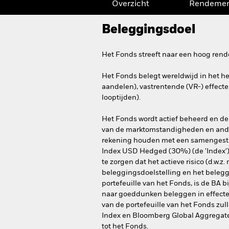
Overzicht
Rendeme
Beleggingsdoel
Het Fonds streeft naar een hoog ren
Het Fonds belegt wereldwijd in het h
aandelen), vastrentende (VR-) effecte
looptijden).
Het Fonds wordt actief beheerd en de 
van de marktomstandigheden en ander
rekening houden met een samengeste
Index USD Hedged (30%) (de 'Index') 
te zorgen dat het actieve risico (d.w.z
beleggingsdoelstelling en het beleggi
portefeuille van het Fonds, is de BA
naar goeddunken beleggen in effecten
van de portefeuille van het Fonds zul
Index en Bloomberg Global Aggregate
tot het Fonds.