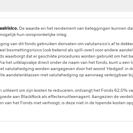
lrisico.
De waarde en het rendement van beleggingen kunnen dalen
ogelijk hun oorspronkelijke inleg.
ing van dit fonds gebruiken derivaten om valutarisico's af te dekke
el besmettingsrisico (ook bekend als spill-over) voor andere aande
s waarborgt dat er geschikte procedures worden gebruikt om het be
a het uitklapvakje direct onder de naam van het fonds, kunt u een li
met valutahedging worden aangegeven door het woord 'Hedged' in d
n alle aandelenklassen met valutahedging op aanvraag verkrijgbaar b
en uitleent om zijn kosten te reduceren, ontvangt het Fonds 62,5%
oede aan BlackRock als effectenuitleenagent. Aangezien de verdel
en van het Fonds niet verhoogt, is deze niet in de lopende kosten 
PRIIP KID
Fac