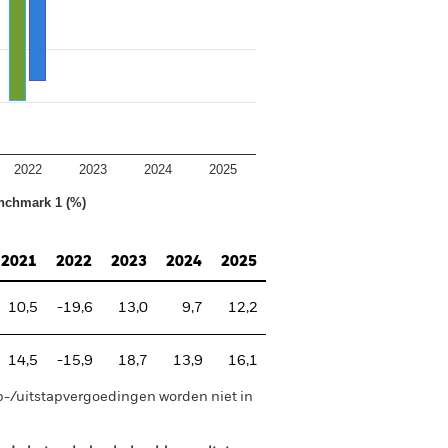
2022
2023
2024
2025
nchmark 1 (%)
2021
2022
2023
2024
2025
10,5
-19,6
13,0
9,7
12,2
14,5
-15,9
18,7
13,9
16,1
p-/uitstapvergoedingen worden niet in