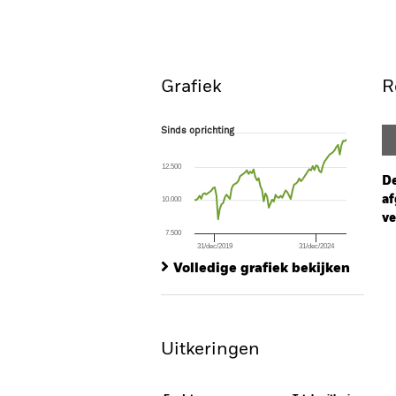
Grafiek
R
Sinds oprichting
Sinds oprichting
Line chart with 91 data points.
The chart has 1 X axis displaying Time. Ran
12.500
The chart has 1 Y axis displaying values. Range
De
af
10.000
ve
7.500
31/dec/2019
31/dec/2024
Ch
End of interactive chart.
Ba
Volledige grafiek bekijken
Th
Th
Uitkeringen
V