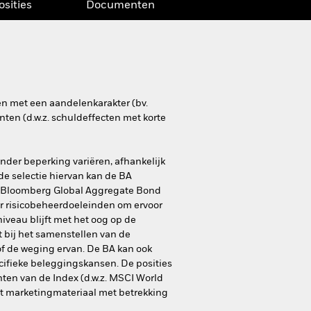
osities
Documenten
en met een aandelenkarakter (bv.
nten (d.w.z. schuldeffecten met korte
nder beperking variëren, afhankelijk
e selectie hiervan kan de BA
e Bloomberg Global Aggregate Bond
or risicobeheerdoeleinden om ervoor
niveau blijft met het oog op de
t bij het samenstellen van de
of de weging ervan. De BA kan ook
ifieke beleggingskansen. De posities
nten van de Index (d.w.z. MSCI World
t marketingmateriaal met betrekking