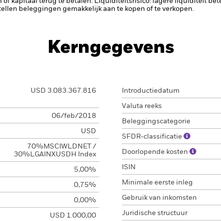
n of kapitaal terug te betalen.
Liquiditeitsrisico: lagere liquiditeit b
stellen beleggingen gemakkelijk aan te kopen of te verkopen.
Kerngegevens
USD 3.083.367.816
Introductiedatum
Valuta reeks
06/feb/2018
Beleggingscategorie
USD
SFDR-classificatie
70%MSCIWLDNET /
Doorlopende kosten
30%LGAINXUSDH Index
ISIN
5,00%
Minimale eerste inleg
0,75%
Gebruik van inkomsten
0,00%
Juridische structuur
USD 1.000,00