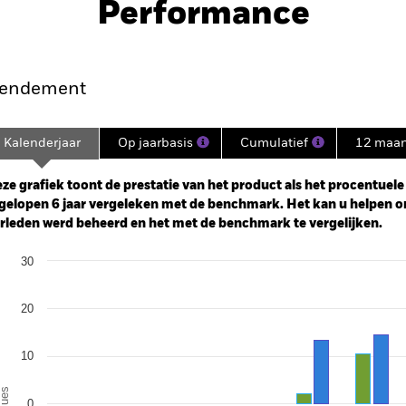
Performance
endement
Kalenderjaar
Op jaarbasis
Cumulatief
12 maa
ge: 2019-01-01 00:00:00 to 2026-07-31 00:00:00.
: -25 to 50.
ze grafiek toont de prestatie van het product als het procentuele v
gelopen 6 jaar vergeleken met de benchmark. Het kan u helpen o
rleden werd beheerd en het met de benchmark te vergelijken.
art
30
r chart with 2 data series.
e chart has 1 X axis displaying categories.
e chart has 1 Y axis displaying Values. Range: -30 to 30.
20
10
alues
0