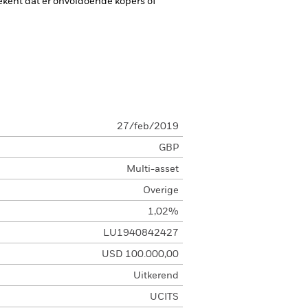
etekent dat er onvoldoende kopers of
27/feb/2019
GBP
Multi-asset
Overige
1,02%
LU1940842427
USD 100.000,00
Uitkerend
UCITS