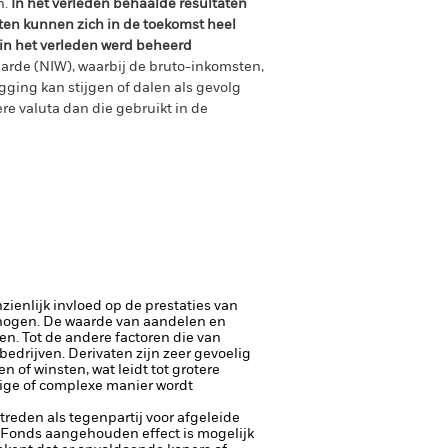
n.
In het verleden behaalde resultaten
ten kunnen zich in de toekomst heel
 in het verleden werd beheerd
arde (NIW), waarbij de bruto-inkomsten,
ging kan stijgen of dalen als gevolg
e valuta dan die gebruikt in de
ienlijk invloed op de prestaties van
rhogen.
De waarde van aandelen en
. Tot de andere factoren die van
 bedrijven.
Derivaten zijn zeer gevoelig
 of winsten, wat leidt tot grotere
rige of complexe manier wordt
ptreden als tegenpartij voor afgeleide
et Fonds aangehouden effect is mogelijk