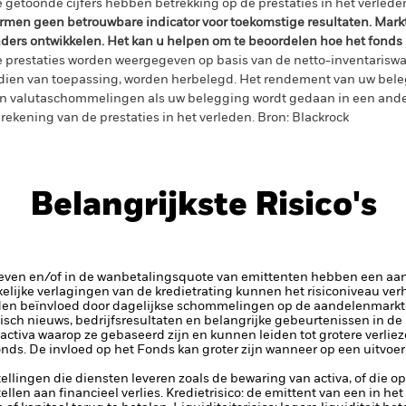
 getoonde cijfers hebben betrekking op de prestaties in het verlede
rmen geen betrouwbare indicator voor toekomstige resultaten. Mark
ders ontwikkelen. Het kan u helpen om te beoordelen hoe het fonds
 prestaties worden weergegeven op basis van de netto-inventariswa
dien van toepassing, worden herbelegd. Het rendement van uw beleg
n valutaschommelingen als uw belegging wordt gedaan in een ander
rekening van de prestaties in het verleden. Bron: Blackrock
Belangrijkste Risico's
rieven en/of in de wanbetalingsquote van emittenten hebben een aanz
kelijke verlagingen van de kredietrating kunnen het risiconiveau ve
en beïnvloed door dagelijkse schommelingen op de aandelenmarkten
isch nieuws, bedrijfsresultaten en belangrijke gebeurtenissen in de
ctiva waarop ze gebaseerd zijn en kunnen leiden tot grotere verliezen
ds. De invloed op het Fonds kan groter zijn wanneer op een uitvoe
tellingen die diensten leveren zoals de bewaring van activa, of die o
llen aan financieel verlies.
Kredietrisico: de emittent van een in h