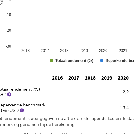
-10
-20
-30
2016
2017
2018
2019
2020
2021
Totaalrendement (%)
Beperkende be
d of interactive chart.
2016
2017
2018
2019
2020
otaalrendement (%)
2,2
GBP
eperkende benchmark
13,4
1 (%) USD
t rendement is weergegeven na aftrek van de lopende kosten. Insta
nmerking genomen bij de berekening.