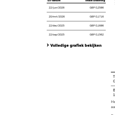
Ex-datum
Totale uitkering
22/jun/2026
GBP 0,2586
20/mrt/2026
GBP 0,1716
22/dec/2025
GBP 0,1686
22/sep/2025
GBP 0,1562
Volledige grafiek bekijken
En
T
B
He
aa