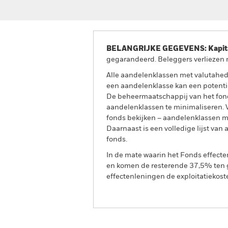
BELANGRIJKE GEGEVENS: Kapitaa
gegarandeerd. Beleggers verliezen m
Alle aandelenklassen met valutahedg
een aandelenklasse kan een potentie
De beheermaatschappij van het fond
aandelenklassen te minimaliseren. Vi
fonds bekijken – aandelenklassen 
Daarnaast is een volledige lijst va
fonds.
In de mate waarin het Fonds effect
en komen de resterende 37,5% ten g
effectenleningen de exploitatiekost