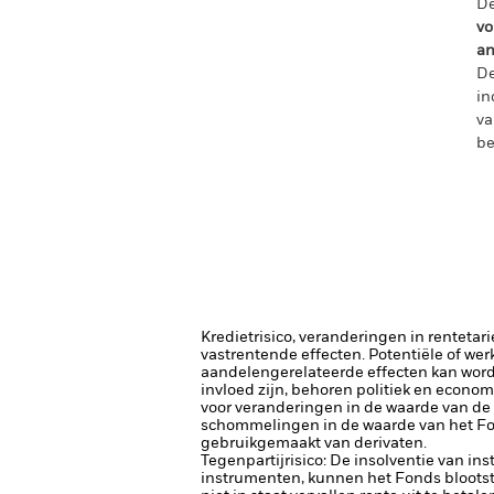
De
vo
an
De
in
va
be
Kredietrisico, veranderingen in renteta
vastrentende effecten. Potentiële of wer
aandelengerelateerde effecten kan word
invloed zijn, behoren politiek en econom
voor veranderingen in de waarde van de a
schommelingen in de waarde van het Fon
gebruikgemaakt van derivaten.
Tegenpartijrisico: De insolventie van ins
instrumenten, kunnen het Fonds blootste