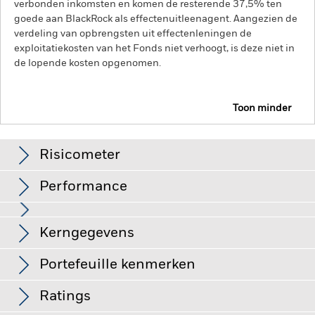
verbonden inkomsten en komen de resterende 37,5% ten
goede aan BlackRock als effectenuitleenagent. Aangezien de
verdeling van opbrengsten uit effectenleningen de
exploitatiekosten van het Fonds niet verhoogt, is deze niet in
de lopende kosten opgenomen.
Toon minder
BGF Dynamic High Income Fund
Risicometer
Performance
Grafiek
Kerngegevens
Kredietrisico, veranderingen in rentetarieven en/of in de
wanbetalingsquote van emittenten hebben een aanzienlijk
invloed op de prestaties van vastrentende effecten. Potentiële
Volledige grafiek bekijken
Portefeuille kenmerken
of werkelijke verlagingen van de kredietrating kunnen het
Fondsomvang
USD 3.083.367.816
risiconiveau verhogen.
Valutarisico: Het Fonds belegt in
per 07/aug/2026
Rendement
andere valuta's. Veranderingen in wisselkoersen zijn daarom
Ratings
van invloed op de waarde van de belegging.
De waarde van
Aantal posities
2.662
Introductie fonds
06/feb/2018