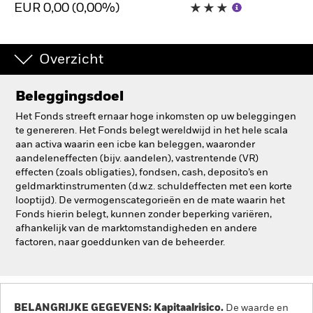
EUR 0,00 (0,00%)
BlackRock
iShares
Overzicht
Aladdin
Beleggingsdoel
Het Fonds streeft ernaar hoge inkomsten op uw beleggingen
Ons bedrijf
te genereren. Het Fonds belegt wereldwijd in het hele scala
aan activa waarin een icbe kan beleggen, waaronder
aandeleneffecten (bijv. aandelen), vastrentende (VR)
effecten (zoals obligaties), fondsen, cash, deposito’s en
geldmarktinstrumenten (d.w.z. schuldeffecten met een korte
looptijd). De vermogenscategorieën en de mate waarin het
Fonds hierin belegt, kunnen zonder beperking variëren,
afhankelijk van de marktomstandigheden en andere
factoren, naar goeddunken van de beheerder.
BELANGRIJKE GEGEVENS: Kapitaalrisico.
De waarde en