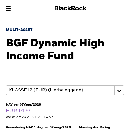
Over Ons
MULTI-ASSET
BGF Dynamic High
Producten
Income Fund
Thema's
Inzichten
Beleggingsinformatie
Particulieren
NAV per 07/aug/2026
EUR 14,54
Variatie 52wk: 12,62 - 14,57
Nederland
Change location
Verandering NAV 1 dag per 07/aug/2026
Morningstar Rating