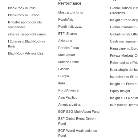
Performance
BlackRock in Italia
Global Outlook e 
Mostra tutti fondi
Directions
BlackRock in Europa
Fondi Attivi
Insight e trend degli
Il nostro approccio alla
Fondi Indicizzati
sostenibilità
Global Insurance 
ETF iShares
iShares: scopri chi siamo
Global Family Offi
Azionario
I 25 anni di BlackRock in
Cash managemen
Italia
Reddito Fisso
Rinascimento Eur
BlackRock Advisor Elite
Multi-Asset
Private Markets O
Materie Prime
Reimmaginare l'Al
Globale
Il portafoglio del fu
Europa
Investimento Siste
Italia
Insight sui Private
Nord America
Equity Insight
Asia Pacifico
Insight sul Fixed 
America Latina
Investment Directi
BGF ESG Multi-Asset Fund
BSF Global Event Driven
Fund
BGF World Healthscience
Fund