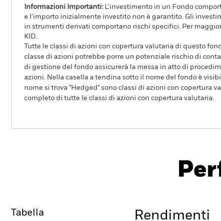
Informazioni Importanti:
L'investimento in un Fondo comporta r
e l'importo inizialmente investito non è garantito. Gli invest
in strumenti derivati comportano rischi specifici. Per maggior
KID.
Tutte le classi di azioni con copertura valutaria di questo fond
classe di azioni potrebbe porre un potenziale rischio di conta
di gestione del fondo assicurerà la messa in atto di procedimen
azioni. Nella casella a tendina sotto il nome del fondo è visibil
nome si trova "Hedged" sono classi di azioni con copertura val
completo di tutte le classi di azioni con copertura valutaria.
iShares Emerging Markets Government Bond Index Fu
Per
Overview
Rendimento
Sc
Tabella
Rendimenti