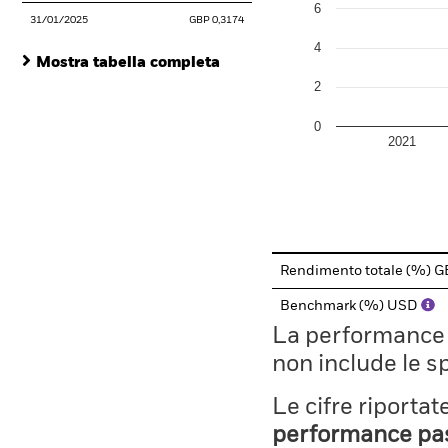
6
31/01/2025
GBP 0,3174
4
Mostra tabella completa
2
0
2021
End of interactive chart.
Rendimento totale (%) 
Benchmark (%) USD
La performance il
non include le s
Le cifre riporta
performance pass