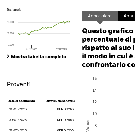
Dal lancio
Dal lancio
Line chart with 43 data points.
Anno solare
Annu
The chart has 1 X axis displaying Time. Range: 2023-01-31 00:00:00 to
13.000
The chart has 1 Y axis displaying values. Range: -30 to 60.
Questo grafico
10.000
percentuale di 
7.000
rispetto al suo 
31/12/2023
31/12/2025
End of interactive chart.
il modo in cui è
Mostra tabella completa
confrontarlo con
Chart
16
Bar chart with 2 data series
Proventi
The chart has 1 X axis disp
14
The chart has 1 Y axis disp
Data di godimento
Distribuzione totale
12
31/07/2026
GBP 0,3266
10
30/01/2026
GBP 0,2988
Values
8
31/07/2025
GBP 0,2993