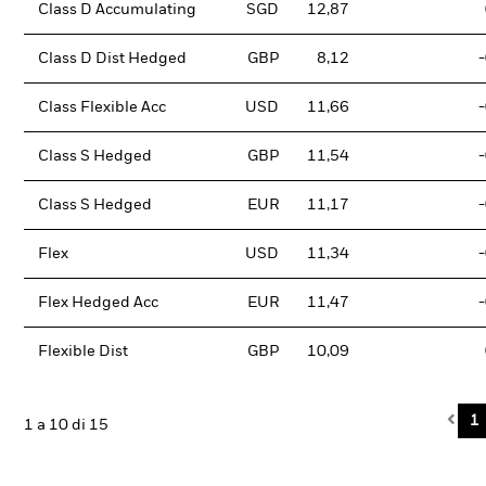
Class D Accumulating
SGD
12,87
Class D Dist Hedged
GBP
8,12
Class Flexible Acc
USD
11,66
Class S Hedged
GBP
11,54
Class S Hedged
EUR
11,17
Flex
USD
11,34
Flex Hedged Acc
EUR
11,47
Flexible Dist
GBP
10,09
Pre
1
1 a 10 di 15