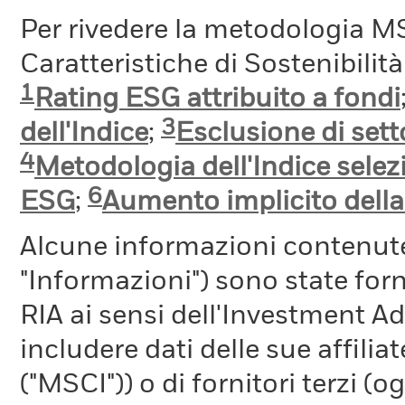
Per rivedere la metodologia MS
Caratteristiche di Sostenibilit
1
Rating ESG attribuito a fondi
3
dell'Indice
;
Esclusione di setto
4
Metodologia dell'Indice selez
6
ESG
;
Aumento implicito dell
Alcune informazioni contenut
"Informazioni") sono state fo
RIA ai sensi dell'Investment A
includere dati delle sue affiliat
("MSCI")) o di fornitori terzi 