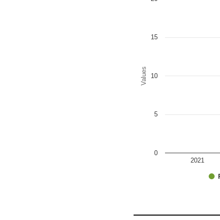
Bar chart with 2 data series
The chart has 1 X axis disp
The chart has 1 Y axis disp
15
Values
10
5
0
2021
End of interactive chart.