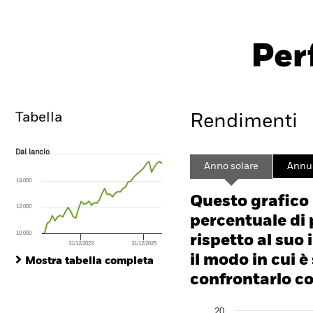
BGF ESG Emerging Markets Blended Bond
Fund
Per
Overview
Rendimento
Sc
Tabella
Rendimenti
Dal lancio
Dal lancio
Line chart with 47 data points.
Anno solare
Annua
The chart has 1 X axis displaying Time. Range: 2022-09-30 00:00:00 to
14.000
The chart has 1 Y axis displaying values. Range: 0 to 60.
Questo grafico
12.000
percentuale di 
10.000
rispetto al suo 
31/12/2023
31/12/2025
End of interactive chart.
il modo in cui è
Mostra tabella completa
confrontarlo con
Chart
20