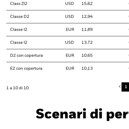
Class ZI2
USD
15,62
Classe D2
USD
12,94
Classe I2
EUR
11,89
Classe I2
USD
13,72
D2 con copertura
EUR
10,65
E2 con copertura
EUR
10,13
Pre
1
1 a 10 di 10
Scenari di pe