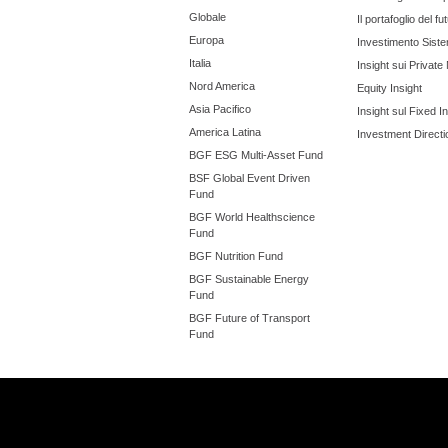
Globale
Il portafoglio del fu
Europa
Investimento Siste
Italia
Insight sui Private
Nord America
Equity Insight
Asia Pacifico
Insight sul Fixed 
America Latina
Investment Directi
BGF ESG Multi-Asset Fund
BSF Global Event Driven
Fund
BGF World Healthscience
Fund
BGF Nutrition Fund
BGF Sustainable Energy
Fund
BGF Future of Transport
Fund