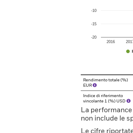
-10
-15
-20
2016
201
End of interactive chart.
Rendimento totale (%)
EUR
Indice di riferimento
vincolante 1 (%) USD
La performance il
non include le s
Le cifre riporta