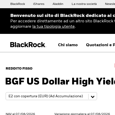
BlackRock
iShares
Aladdin
La nostra società
Newsle
Benvenuto sul sito di BlackRock dedicato ai c
Per accedere direttamente ad un altro sito BlackRock 
aggiornare
la tua tipologia utente
.
Chi siamo
Quotazioni e 
REDDITO FISSO
BGF US Dollar High Yie
NAV al 07/08/2026
Variazione giornaliera al 07/08/2026