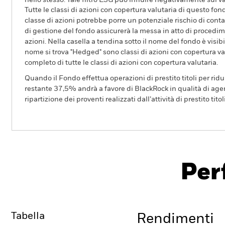
nello stesso. Tale filtro ESG può influire negativamente sul v
Tutte le classi di azioni con copertura valutaria di questo fond
classe di azioni potrebbe porre un potenziale rischio di conta
di gestione del fondo assicurerà la messa in atto di procedimen
azioni. Nella casella a tendina sotto il nome del fondo è visibil
nome si trova "Hedged" sono classi di azioni con copertura val
completo di tutte le classi di azioni con copertura valutaria.
Quando il Fondo effettua operazioni di prestito titoli per ridurr
restante 37,5% andrà a favore di BlackRock in qualità di agent
ripartizione dei proventi realizzati dall’attività di prestito tito
BGF US Dollar High Yield Bond Fund
Per
Overview
Rendimento
Sc
Tabella
Rendimenti