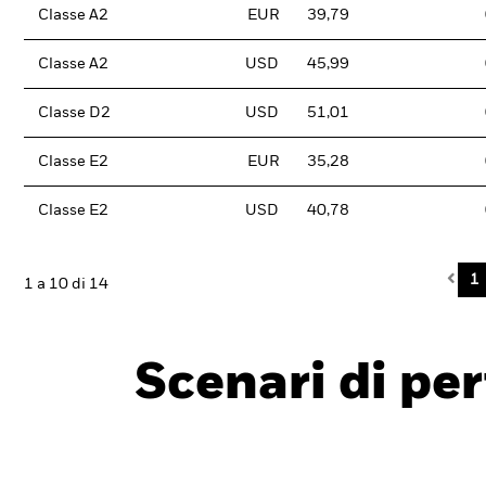
Classe A2
EUR
39,79
Classe A2
USD
45,99
Classe D2
USD
51,01
Classe E2
EUR
35,28
Classe E2
USD
40,78
Pre
1
1 a 10 di 14
Scenari di pe