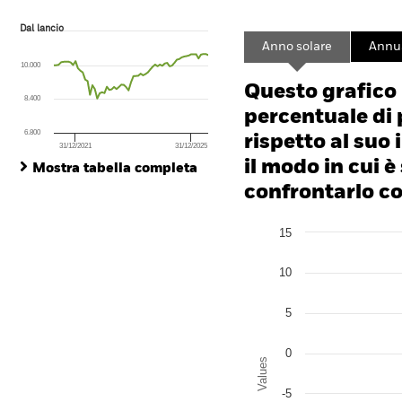
Dal lancio
Dal lancio
Line chart with 65 data points.
Anno solare
Annua
The chart has 1 X axis displaying Time. Range: 2021-03-31 00:00:00 to
10.000
The chart has 1 Y axis displaying values. Range: -32 to 16.
Questo grafico
8.400
percentuale di 
6.800
rispetto al suo 
31/12/2021
31/12/2025
End of interactive chart.
il modo in cui è
Mostra tabella completa
confrontarlo con
Chart
15
Bar chart with 2 data series
The chart has 1 X axis disp
The chart has 1 Y axis disp
10
5
0
Values
-5