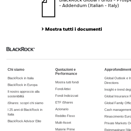
BlackRock Global Funds - Prosp
- Addendum (Italian - Italy)
Mostra tutti i documenti
Chi siamo
Quotazioni e
Approfondiment
Performance
BlackRock in Italia
Global Outlook e 
Mostra tutti fondi
Directions
BlackRock in Europa
Fondi Attivi
Insight e trend degli
Il nostro approccio alla
Fondi Indicizzati
sostenibilità
Global Insurance 
ETF iShares
iShares: scopri chi siamo
Global Family Offi
Azionario
I 25 anni di BlackRock in
Cash managemen
Italia
Reddito Fisso
Rinascimento Eur
BlackRock Advisor Elite
Multi-Asset
Private Markets O
Materie Prime
Reimmaginare l'Al