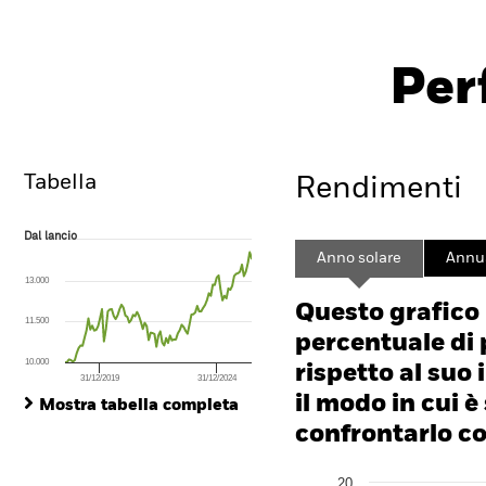
BGF ESG Emerging Markets Blended Bond
Fund
Per
Overview
Rendimento
Sc
Tabella
Rendimenti
Dal lancio
Dal lancio
Line chart with 97 data points.
Anno solare
Annua
The chart has 1 X axis displaying Time. Range: 2018-07-01 00:00:00 to
13.000
The chart has 1 Y axis displaying values. Range: 0 to 45.
Questo grafico
11.500
percentuale di 
10.000
rispetto al suo 
31/12/2019
31/12/2024
End of interactive chart.
il modo in cui è
Mostra tabella completa
confrontarlo con
Chart
20