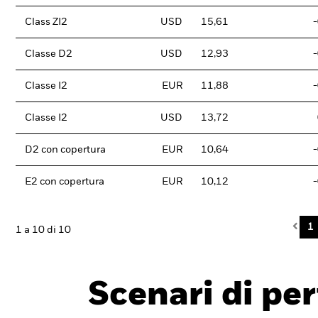
Class ZI2
USD
15,61
Classe D2
USD
12,93
Classe I2
EUR
11,88
Classe I2
USD
13,72
D2 con copertura
EUR
10,64
E2 con copertura
EUR
10,12
Pre
1
1 a 10 di 10
Scenari di pe