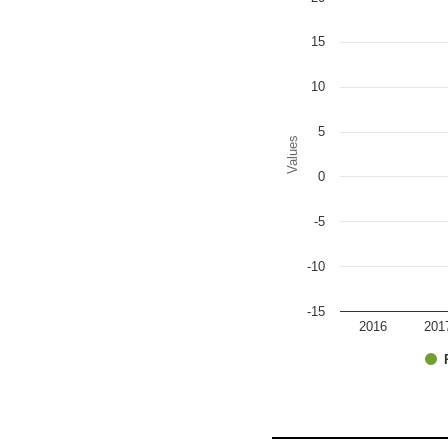
Bar chart with 2 data series
The chart has 1 X axis disp
The chart has 1 Y axis disp
15
10
5
Values
0
-5
-10
-15
2016
201
End of interactive chart.