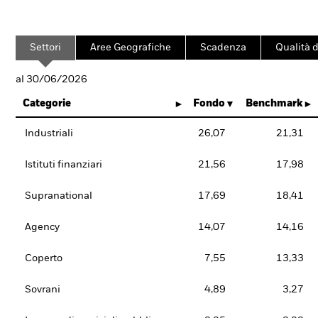
Settori
Aree Geografiche
Scadenza
Qualità d
al 30/06/2026
Categorie
Fondo
Benchmark
Industriali
26,07
21,31
Istituti finanziari
21,56
17,98
Supranational
17,69
18,41
Agency
14,07
14,16
Coperto
7,55
13,33
Sovrani
4,89
3,27