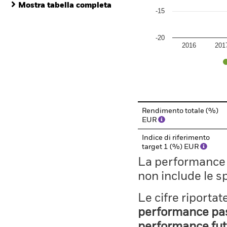
Mostra tabella completa
-15
-20
2016
201
End of interactive chart.
Rendimento totale (%)
EUR
Indice di riferimento
target 1 (%) EUR
La performance il
non include le s
Le cifre riporta
performance pass
performance fut