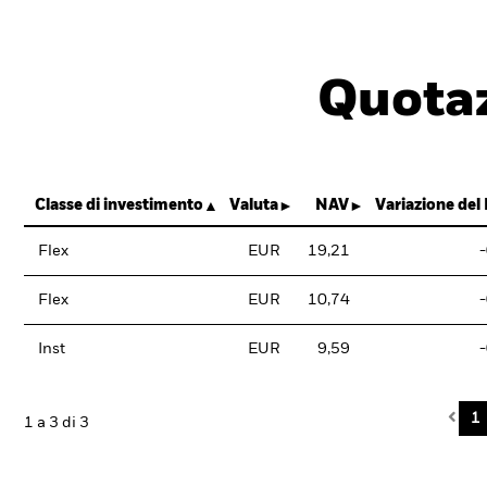
Quotaz
Classe di investimento
Valuta
NAV
Variazione del
Flex
EUR
19,21
Flex
EUR
10,74
Inst
EUR
9,59
Pre
1
1 a 3 di 3