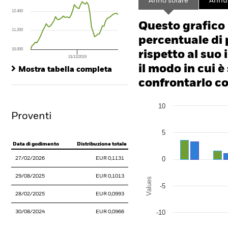
Anno solare
Annua
The chart has 1 X axis displaying Time. Range: 2012-07-01 00:00:00 to
12.400
The chart has 1 Y axis displaying values. Range: 0 to 36.
Questo grafico
11.200
percentuale di 
10.000
rispetto al suo 
31/12/2019
End of interactive chart.
il modo in cui è
Mostra tabella completa
confrontarlo con
Chart
10
Bar chart with 2 data series
Proventi
The chart has 1 X axis disp
The chart has 1 Y axis disp
5
Data di godimento
Distribuzione totale
0
27/02/2026
EUR 0,1131
29/08/2025
EUR 0,1013
Values
-5
28/02/2025
EUR 0,0993
-10
30/08/2024
EUR 0,0966