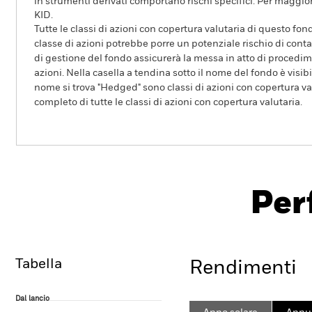
in strumenti derivati comportano rischi specifici. Per maggior
KID.
Tutte le classi di azioni con copertura valutaria di questo fond
classe di azioni potrebbe porre un potenziale rischio di conta
di gestione del fondo assicurerà la messa in atto di procedimen
azioni. Nella casella a tendina sotto il nome del fondo è visibil
nome si trova "Hedged" sono classi di azioni con copertura val
completo di tutte le classi di azioni con copertura valutaria.
BlackRock Euro Credit Enhanced Index F
Per
Overview
Rendimento
Sc
Tabella
Rendimenti
Dal lancio
Dal lancio
Line chart with 57 data points.