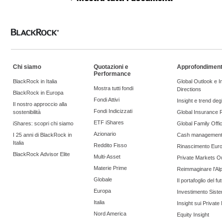
Chi siamo
Quotazioni e
Approfondiment
Performance
BlackRock in Italia
Global Outlook e 
Mostra tutti fondi
Directions
BlackRock in Europa
Fondi Attivi
Insight e trend degli
Il nostro approccio alla
Fondi Indicizzati
sostenibilità
Global Insurance 
ETF iShares
iShares: scopri chi siamo
Global Family Offi
Azionario
I 25 anni di BlackRock in
Cash managemen
Italia
Reddito Fisso
Rinascimento Eur
BlackRock Advisor Elite
Multi-Asset
Private Markets O
Materie Prime
Reimmaginare l'Al
Globale
Il portafoglio del fu
Europa
Investimento Siste
Italia
Insight sui Private
Nord America
Equity Insight