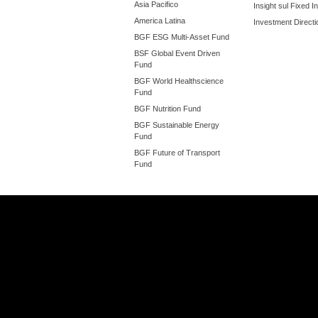
Asia Pacifico
Insight sul Fixed 
America Latina
Investment Directi
BGF ESG Multi-Asset Fund
BSF Global Event Driven
Fund
BGF World Healthscience
Fund
BGF Nutrition Fund
BGF Sustainable Energy
Fund
BGF Future of Transport
Fund