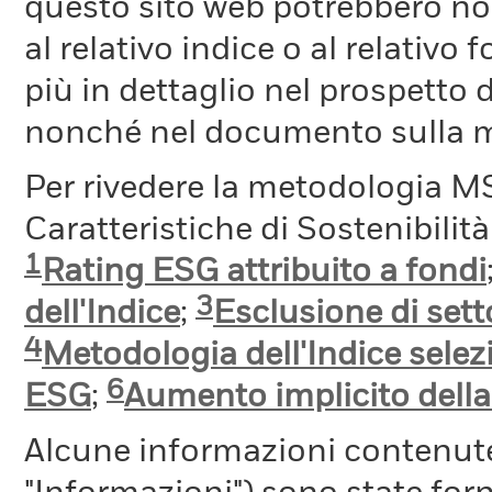
questo sito web potrebbero non
al relativo indice o al relativo
più in dettaglio nel prospetto 
nonché nel documento sulla me
Per rivedere la metodologia MS
Caratteristiche di Sostenibilit
1
Rating ESG attribuito a fondi
3
dell'Indice
;
Esclusione di setto
4
Metodologia dell'Indice selez
6
ESG
;
Aumento implicito dell
Alcune informazioni contenut