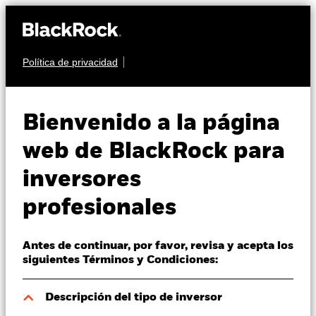
Política de privacidad
Quiénes somos
RENTA VARIABLE
iShares MSCI USA
Productos
Bienvenido a la página
CEMI
SRI UCITS ETF
Perspectivas
web de BlackRock para
inversores
Visión de mercado
profesionales
Educación
Antes de continuar, por favor, revisa y acepta los
Profesionales
Valor liquidativo a 07 ago 2026
siguientes Términos y Condiciones:
EUR 6,00
España
Variación del valor liquidativo a 07 ago 2026
Descripción del tipo de inversor
Change location
EUR 0,07 (1,11%)