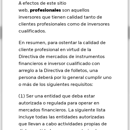
A efectos de este sitio
BlackRock
Rentabilidad total medida con valor liquidativo a 06 ago 2026
web,
profesionales
son aquellos
YTD:
14,87%
inversores que tienen calidad tanto de
iShares
clientes profesionales como de inversores
cualificados.
Información general
Aladdin
En resumen, para ostentar la calidad de
Filosofía de inversión
cliente profesional en virtud de la
Nuestra compañía
El Fondo tiene por objetivo obtener una rentabilidad de su
Directiva de mercados de instrumentos
inversión, a través de una combinación de revalorización del
financieros e inversor cualificado con
capital y rendimientos de las inversiones del Fondo, que
arreglo a la Directiva de folletos, una
refleje la rentabilidad del MSCI USA SRI Select Reduced
persona deberá por lo general cumplir uno
Fossil Fuel Index, el índice de referencia del Fondo (Índice).
o más de los siguientes requisitos:
(1) Ser una entidad que deba estar
autorizada o regulada para operar en
INFORMACIÓN IMPORTANTE: Capital en Riesgo.
El valor
mercados financieros. La siguiente lista
de las inversiones y los ingresos derivados de ellas pueden
incluye todas las entidades autorizadas
subir o bajar, y no están garantizados. Es posible que los
que llevan a cabo actividades propias de
inversores no recuperen la cantidad invertida originalmente.